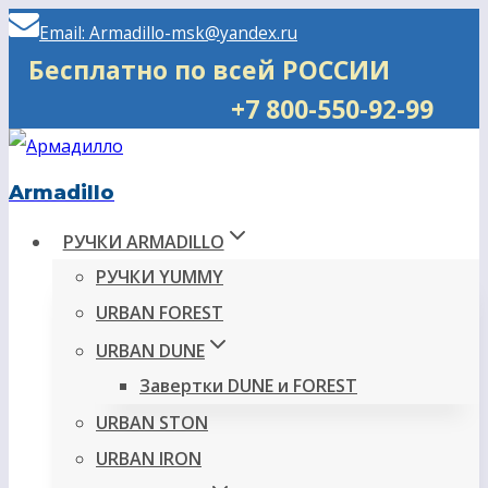
Перейти
Email: Armadillo-msk@yandex.ru
к
Бесплатно по всей РОССИИ
содержимому
+7 800-550-92-99
Armadillo
РУЧКИ ARMADILLO
РУЧКИ YUMMY
URBAN FOREST
URBAN DUNE
Завертки DUNE и FOREST
URBAN STON
URBAN IRON