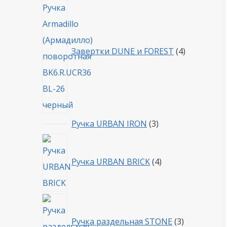
товара
Завертки DUNE и FOREST
4
3
Ручка URBAN IRON
3
товара
4
товара
Ручка URBAN BRICK
4
3
товара
Ручка раздельная STONE
3