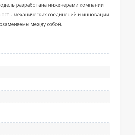
06103.50.12.567
 Модель разработана инженерами компании
чность механических соединений и инновации.
тветной
мозаменяемы между собой.
ланк
02402.05
нтичная
ронза