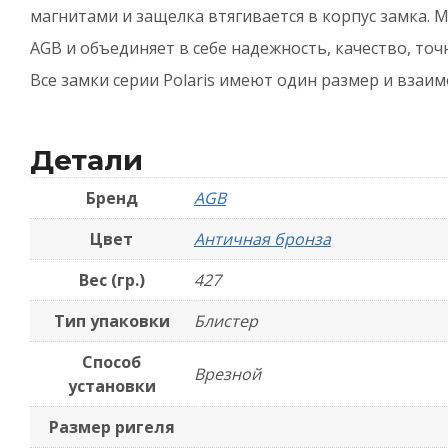
B
магнитами и защелка втягивается в корпус замка.
с
AGB и объединяет в себе надежность, качество, то
о
Все замки серии Polaris имеют один размер и взаи
п
B
Детали
-
А
Бренд
AGB
б
Цвет
Античная бронза
Вес (гр.)
427
Тип упаковки
Блистер
Способ
Врезной
установки
Размер ригеля