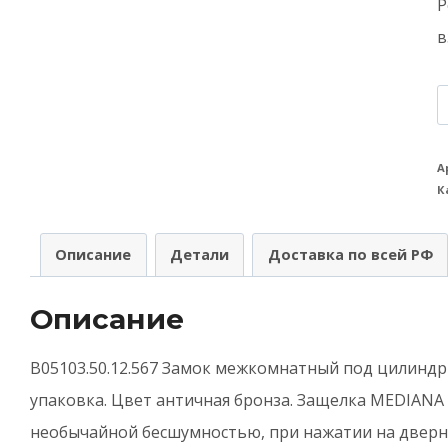
P
в
К
т
К
А
К
з
A
Описание
Детали
Доставка по всей РФ
(
м
Описание
п
ц
B05103.50.12.567 Замок межкомнатный под цилиндр 
M
упаковка. Цвет античная бронза. Защелка MEDIANA
P
необычайной бесшумностью, при нажатии на дверн