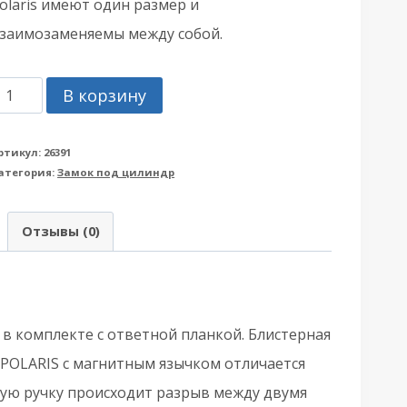
olaris имеют один размер и
заимозаменяемы между собой.
оличество
В корзину
овара
орпус
ртикул:
26391
атегория:
Замок под цилиндр
амка
GB
Отзывы (0)
АГБ)
агнитный
од
илиндр
в комплекте с ответной планкой. Блистерная
EDIANA
 POLARIS с магнитным язычком отличается
OLARIS
ую ручку происходит разрыв между двумя