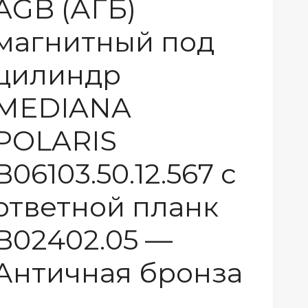
AGB (АГБ)
магнитный под
цилиндр
MEDIANA
POLARIS
B06103.50.12.567 с
ответной планк
B02402.05 —
Античная бронза