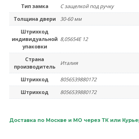
Тип замка
С защелкой под ручку
Толщина двери
30-60 мм
Штрихкод
индивидуальной
8,05654E 12
упаковки
Страна
Италия
производитель
Штрихкод
8056539880172
Штрихкод
8056539880172
Доставка по Москве и МО через ТК или Курь