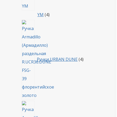
4
YM
4
товара
4
товара
Ручки URBAN DUNE
4
4
товара