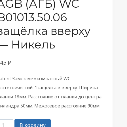
AGB (АГБ) WC
B01013.50.06
защёлка вверху
— Никель
845
₽
atent Замок межкомнатный WC
антехнический. 1защёлка в вверху. Ширина
ланки 18мм. Расстояние от планки до центра
илиндра 50мм. Межосевое расстояние 90мм.
оличество
В корзину