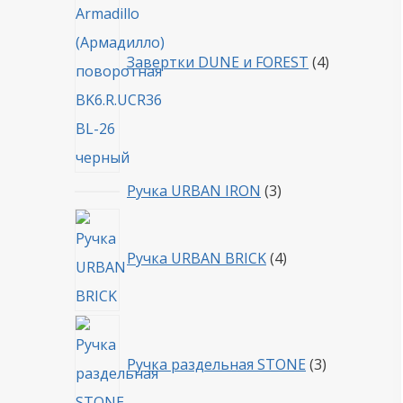
Завертки DUNE и FOREST
4
3
Ручка URBAN IRON
3
товара
4
товара
Ручка URBAN BRICK
4
3
товара
Ручка раздельная STONE
3