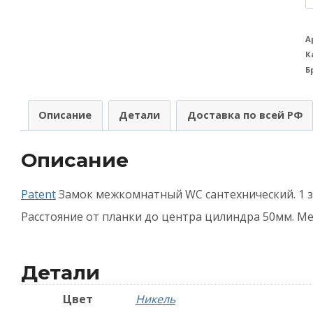
т
З
А
К
в
Б
A
(
Описание
Детали
Доставка по всей РФ
B
Описание
з
в
Patent
Замок межкомнатный WC сантехнический. 1 з
-
Расстояние от планки до центра цилиндра 50мм. М
Н
Детали
Цвет
Никель