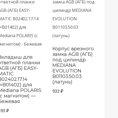
Корпус врезного
замка AGB (АГБ)
Вкладыш для
под цилиндр
ответной планки
MEDIANA
AGB (АГБ) EASY-
EVOLUTION
MATIC
B01103.50.03
B02402.17.14
(латунь)
(=B01402) для
Mediana POLARIS
933
₽
(c магнитом) —
Бежевая
393
₽