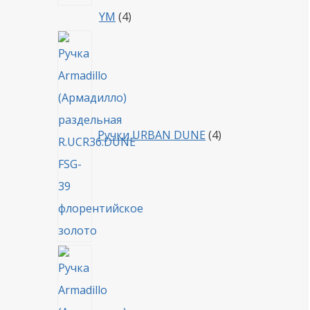
4
YM
4
товара
4
товара
Ручки URBAN DUNE
4
4
товара