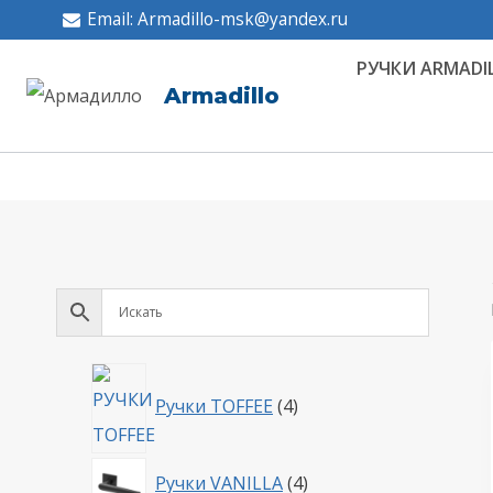
Перейти
Email: Armadillo-msk@yandex.ru
к
РУЧКИ ARMADI
содержимому
Armadillo
4
Ручки TOFFEE
4
товара
4
Ручки VANILLA
4