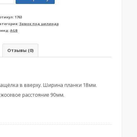
овара
ащелка
ртикул:
1763
атегория:
Замок под цилиндр
резная
ренд:
AGB
GB
АГБ)
Отзывы (0)
WC
01013.50.06
ащёлка
верху
ащёлка в вверху. Ширина планки 18мм.
ежосевое расстояние 90мм.
икель