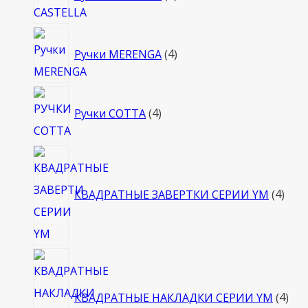
товара
4
Ручки MERENGA
4
товара
4
Ручки COTTA
4
товара
4
това
КВАДРАТНЫЕ ЗАВЕРТКИ СЕРИИ YM
4
4
тов
КВАДРАТНЫЕ НАКЛАДКИ СЕРИИ YM
4