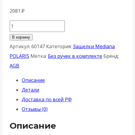
2081
₽
Количество
товара
В корзину
B06102.50.12.640
Артикул:
60147
Категория:
Защелки Mediana
AGB
POLARIS
Метка:
Без ручек в комплекте
Бренд:
(АГБ)
AGB
Защелка
Описание
врезная
Детали
WC
Доставка по всей РФ
(ант.
Отзывы (0)
бронза)
MEDIANA
Описание
POLARIS