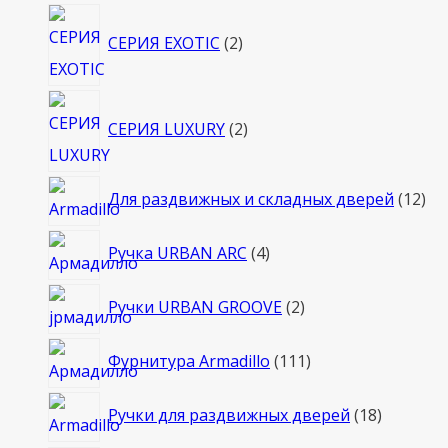
2
СЕРИЯ EXOTIC
2
товара
2
СЕРИЯ LUXURY
2
товара
12
Для раздвижных и складных дверей
12
то
4
Ручка URBAN ARC
4
товара
2
Ручки URBAN GROOVE
2
товара
111
Фурнитура Armadillo
111
товаров
18
Ручки для раздвижных дверей
18
товаров