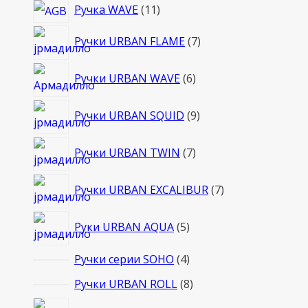
11
Ручка WAVE
11
товаров
7
Ручки URBAN FLAME
7
товаров
6
Ручки URBAN WAVE
6
товаров
9
Ручки URBAN SQUID
9
товаров
7
Ручки URBAN TWIN
7
товаров
7
Ручки URBAN EXCALIBUR
7
товаров
5
Руки URBAN AQUA
5
товаров
4
Ручки серии SOHO
4
товара
8
Ручки URBAN ROLL
8
товаров
5