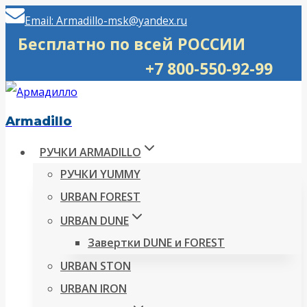
Перейти
Email: Armadillo-msk@yandex.ru
к
Бесплатно по всей РОССИИ
содержимому
+7 800-550-92-99
Armadillo
РУЧКИ ARMADILLO
РУЧКИ YUMMY
URBAN FOREST
URBAN DUNE
Завертки DUNE и FOREST
URBAN STON
URBAN IRON