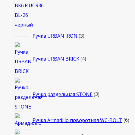
3
Ручка URBAN IRON
3
товара
4
товара
Ручка URBAN BRICK
4
3
товара
Ручка раздельная STONE
3
6
Ручка Armadillo поворотная WC-BOLT
6
то
8