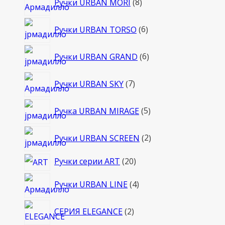
Ручки URBAN MORI
8
товаров
6
Ручки URBAN TORSO
6
товаров
6
Ручки URBAN GRAND
6
товаров
7
Ручки URBAN SKY
7
товаров
5
Ручка URBAN MIRAGE
5
товаров
2
Ручки URBAN SCREEN
2
товара
20
Ручки серии ART
20
товаров
4
Ручки URBAN LINE
4
товара
2
СЕРИЯ ELEGANCE
2
товара