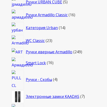
Ручки URBAN CUBE
5
товаров
16
Ручки Armadillo Classic
16
товаров
14
Категория Urban
14
товаров
23
WC Classic
23
товара
249
Ручки дверные Armadillo
249
товаров
16
Smart Lock
16
товаров
4
Ручки - Скобы
4
товара
7
Электронные замки KAADAS
7
товаров