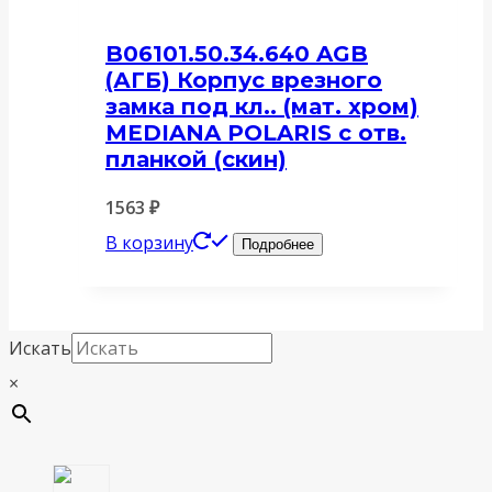
B06101.50.34.640 AGB
(АГБ) Корпус врезного
замка под кл.. (мат. хром)
MEDIANA POLARIS с отв.
планкой (скин)
1563
₽
В корзину
Подробнее
Искать
×
4