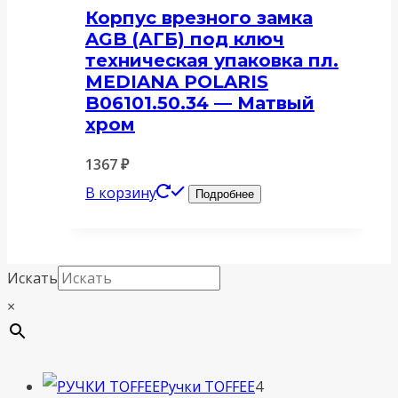
Корпус врезного замка
AGB (АГБ) под ключ
техническая упаковка пл.
MEDIANA POLARIS
B06101.50.34 — Матвый
хром
1367
₽
В корзину
Подробнее
Искать
×
4
Ручки TOFFEE
4