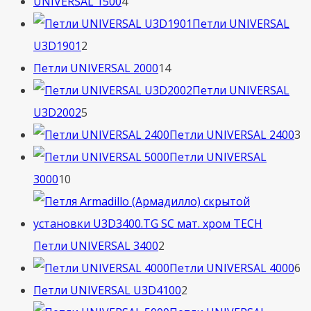
товаров
4
UNIVERSAL 1500
4
товара
Петли UNIVERSAL
2
U3D1901
2
товара
14
Петли UNIVERSAL 2000
14
товаров
Петли UNIVERSAL
5
U3D2002
5
товаров
3
Петли UNIVERSAL 2400
3
т
Петли UNIVERSAL
10
3000
10
товаров
2
Петли UNIVERSAL 3400
2
товара
6
Петли UNIVERSAL 4000
6
2
т
Петли UNIVERSAL U3D4100
2