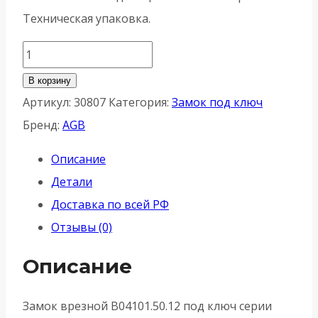
Техническая упаковка.
Количество
товара
В корзину
Корпус
Артикул:
30807
Категория:
Замок под ключ
врезного
Бренд:
AGB
замка
Описание
AGB
Детали
(АГБ)
Доставка по всей РФ
B06101.50.12
Отзывы (0)
под
ключ
Описание
тех.
уп.
Замок врезной B04101.50.12 под ключ серии