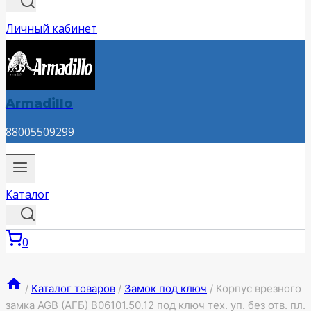
Личный кабинет
Armadillo
88005509299
Каталог
0
/
Каталог товаров
/
Замок под ключ
/
Корпус врезного
замка AGB (АГБ) B06101.50.12 под ключ тех. уп. без отв. пл.