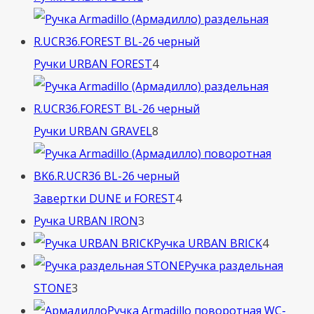
товара
4
Ручки URBAN FOREST
4
товара
8
Ручки URBAN GRAVEL
8
товаров
4
Завертки DUNE и FOREST
4
3
товара
Ручка URBAN IRON
3
товара
4
Ручка URBAN BRICK
4
товара
Ручка раздельная
3
STONE
3
товара
Ручка Armadillo поворотная WC-