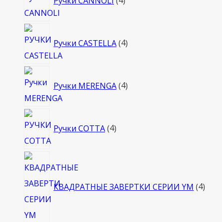
Ручки CANNOLI
4
товара
4
Ручки CASTELLA
4
товара
4
Ручки MERENGA
4
товара
4
Ручки COTTA
4
товара
4
това
КВАДРАТНЫЕ ЗАВЕРТКИ СЕРИИ YM
4