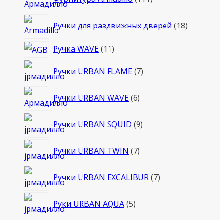
товаров
18
Ручки для раздвижных дверей
18
товаров
11
Ручка WAVE
11
товаров
7
Ручки URBAN FLAME
7
товаров
6
Ручки URBAN WAVE
6
товаров
9
Ручки URBAN SQUID
9
товаров
7
Ручки URBAN TWIN
7
товаров
7
Ручки URBAN EXCALIBUR
7
товаров
5
Руки URBAN AQUA
5
товаров