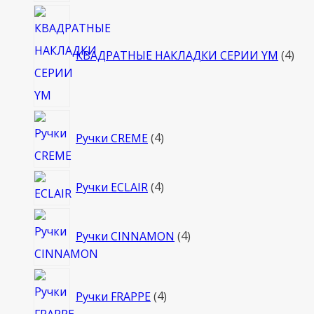
4
тов
КВАДРАТНЫЕ НАКЛАДКИ СЕРИИ YM
4
4
Ручки CREME
4
товара
4
Ручки ECLAIR
4
товара
4
Ручки CINNAMON
4
товара
4
Ручки FRAPPE
4
товара