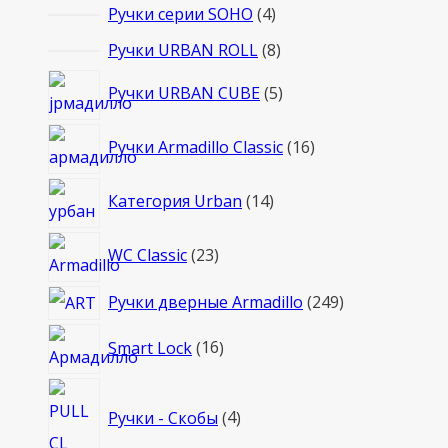
4
Ручки серии SOHO
4
товара
8
Ручки URBAN ROLL
8
товаров
5
Ручки URBAN CUBE
5
товаров
16
Ручки Armadillo Classic
16
товаров
14
Категория Urban
14
товаров
23
WC Classic
23
товара
249
Ручки дверные Armadillo
249
товаров
16
Smart Lock
16
товаров
4
Ручки - Скобы
4
товара