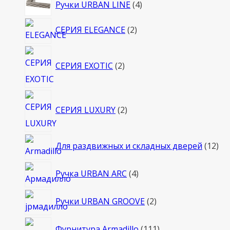
4
Ручки URBAN LINE
4
товара
2
СЕРИЯ ELEGANCE
2
товара
2
СЕРИЯ EXOTIC
2
товара
2
СЕРИЯ LUXURY
2
товара
12
Для раздвижных и складных дверей
12
то
4
Ручка URBAN ARC
4
товара
2
Ручки URBAN GROOVE
2
товара
111
Фурнитура Armadillo
111