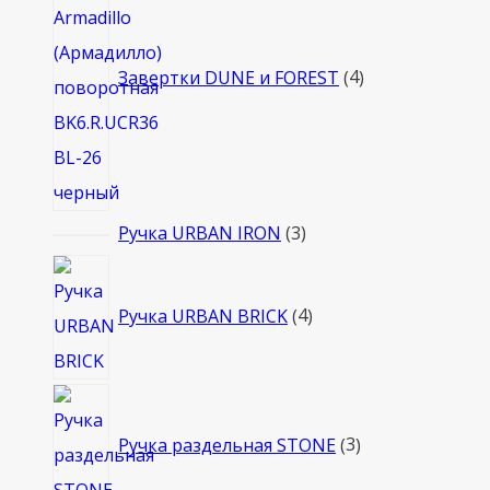
Завертки DUNE и FOREST
4
3
Ручка URBAN IRON
3
товара
4
товара
Ручка URBAN BRICK
4
3
товара
Ручка раздельная STONE
3