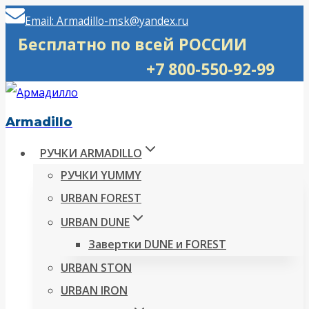
Перейти
Email: Armadillo-msk@yandex.ru
к
Бесплатно по всей РОССИИ
содержимому
+7 800-550-92-99
Armadillo
РУЧКИ ARMADILLO
РУЧКИ YUMMY
URBAN FOREST
URBAN DUNE
Завертки DUNE и FOREST
URBAN STON
URBAN IRON