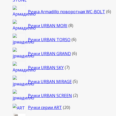
6
Ручка Armadillo поворотная WC-BOLT
6
то
8
Ручки URBAN MORI
8
товаров
6
Ручки URBAN TORSO
6
товаров
6
Ручки URBAN GRAND
6
товаров
7
Ручки URBAN SKY
7
товаров
5
Ручка URBAN MIRAGE
5
товаров
2
Ручки URBAN SCREEN
2
товара
20
Ручки серии ART
20
товаров