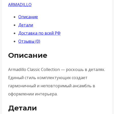
Armadillo
ARMADILLO
(Армадилло)
Описание
поворотная
Детали
WC-
Доставка по всей РФ
BOLT
Отзывы (0)
BK6
CL/HD
Описание
ABL-
18
Armadillo Classic Collection — роскошь в деталях.
-
Единый стиль комплектующих создает
Темная
гармоничный и неповторимый ансамбль в
медь
оформлении интерьера.
Детали