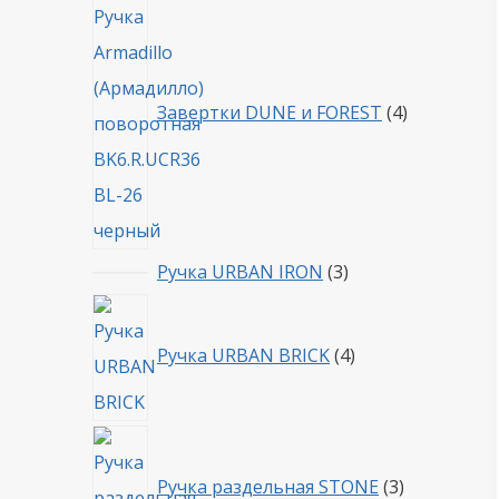
товара
Завертки DUNE и FOREST
4
3
Ручка URBAN IRON
3
товара
4
товара
Ручка URBAN BRICK
4
3
товара
Ручка раздельная STONE
3