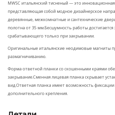
MWSC итальянский тисненый — это инновационная 
G
представляющая собой модное дизайнерское напра
деревянные, межкомнатные и сантехнические двер
и
полотна от 35 мм.Бесшумность работы достигается 
т
срабатывающего только при закрывании.
Оригинальные итальянские неодимовые магниты 
размагничиванию.
Форма ответной планки со скошенными краями обе
закрывание.Сменная лицевая планка скрывает уста
вид.Ответная планка имеет возможность фиксации «
дополнительного крепления.
Детали