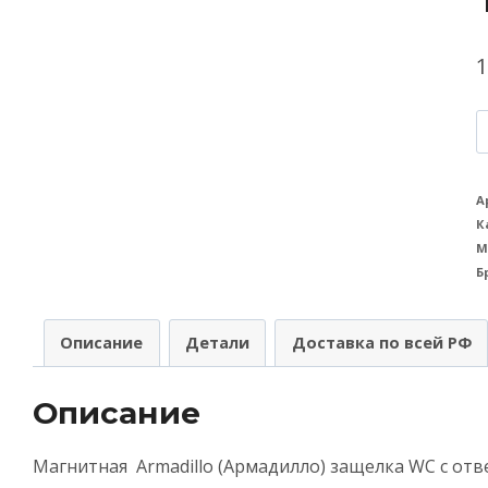
К
т
М
А
К
A
М
(
Б
з
Описание
Детали
Доставка по всей РФ
с
о
Описание
п
Магнитная Armadillo (Армадилло) защелка WC с отв
G