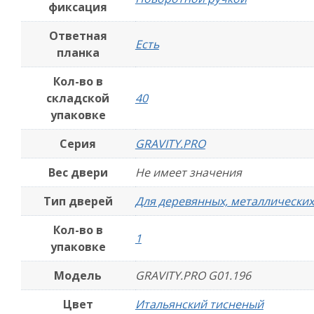
фиксация
Ответная
Есть
планка
Кол-во в
складской
40
упаковке
Серия
GRAVITY.PRO
Вес двери
Не имеет значения
Тип дверей
Для деревянных, металлических
Кол-во в
1
упаковке
Модель
GRAVITY.PRO G01.196
Цвет
Итальянский тисненый