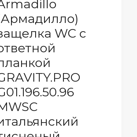
Armadillo
(Армадилло)
защелка WC с
ответной
планкой
GRAVITY.PRO
G01.196.50.96
MWSC
итальянский
тисненый