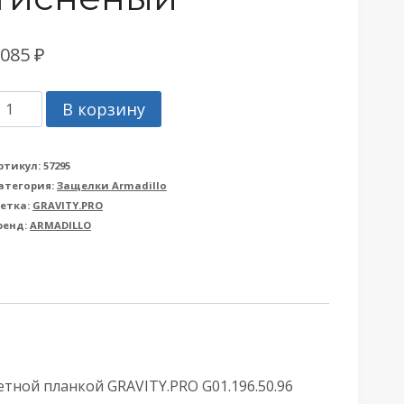
1085
₽
оличество
В корзину
овара
агнитная
ртикул:
57295
атегория:
Защелки Armadillo
rmadillo
етка:
GRAVITY.PRO
Армадилло)
ренд:
ARMADILLO
ащелка
WC
тветной
ланкой
етной планкой GRAVITY.PRO G01.196.50.96
RAVITY.PRO