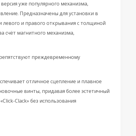
версия уже популярного механизма,
01.196.50.96
вление. Предназначены для установки в
MWSC
и левого и правого открывания с толщиной
тальянский
за счёт магнитного механизма,
исненый
препятствуют преждевременному
спечивает отличное сцепление и плавное
новочные винты, придавая более эстетичный
Click-Clack» без использования