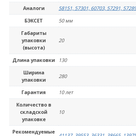
Аналоги
58151, 57301, 60703, 57291, 57289
БЭКСЕТ
50 мм
Габариты
упаковки
20
(высота)
Длина упаковки
130
Ширина
280
упаковки
Гарантия
10 лет
Количество в
складской
10
упаковке
Рекомендуемые
41137, 39553, 36331, 38665, 1397