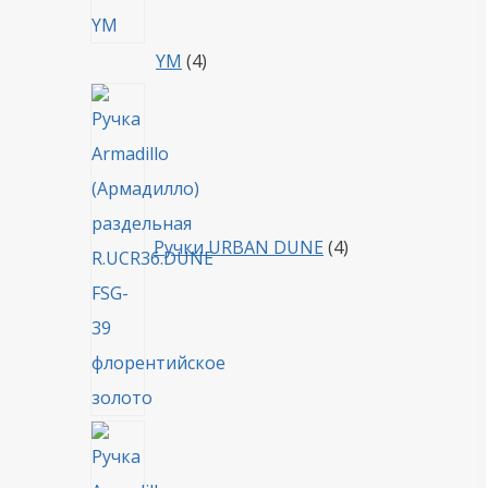
4
YM
4
товара
4
товара
Ручки URBAN DUNE
4
4
товара