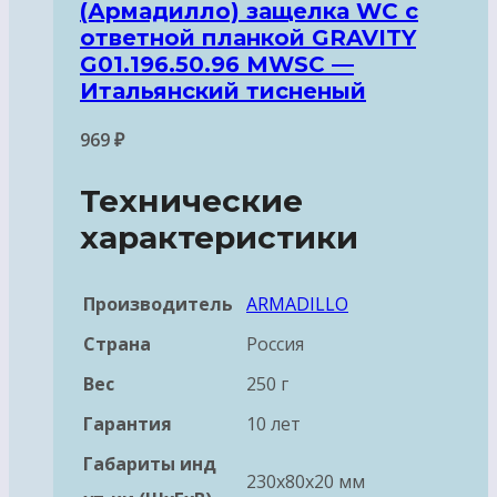
(Армадилло) защелка WC с
ответной планкой GRAVITY
G01.196.50.96 MWSC —
Итальянский тисненый
969
₽
Технические
характеристики
Производитель
ARMADILLO
Страна
Россия
Вес
250 г
Гарантия
10 лет
Габариты инд
230x80x20 мм