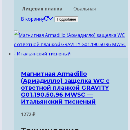
Лицевая планка
Овальная
В корзину
Подробнее
Магнитная Armadillo
(Армадилло) защелка WC с
ответной планкой GRAVITY
G01.190.50.96 MWSC —
Итальянский тисненый
1272
₽