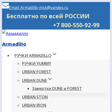
Перейти
Email: Armadillo-msk@yandex.ru
к
Бесплатно по всей РОССИИ
содержимому
+7 800-550-92-99
Armadillo
РУЧКИ ARMADILLO
РУЧКИ YUMMY
URBAN FOREST
URBAN DUNE
Завертки DUNE и FOREST
URBAN STON
URBAN IRON