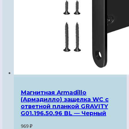
Магнитная Armadillo
(Армадилло) защелка WC с
ответной планкой GRAVITY
G01.196.50.96 BL — Черный
969
₽