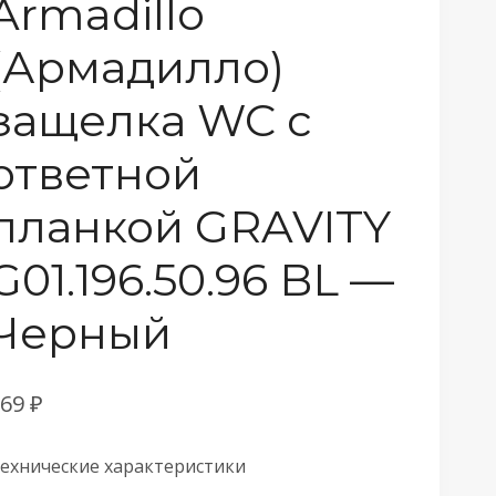
Armadillo
(Армадилло)
защелка WC с
ответной
планкой GRAVITY
G01.196.50.96 BL —
Черный
969
₽
ехнические характеристики