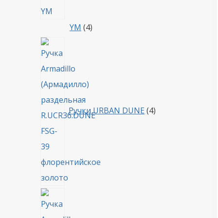
4
YM
4
товара
4
товара
Ручки URBAN DUNE
4
4
товара