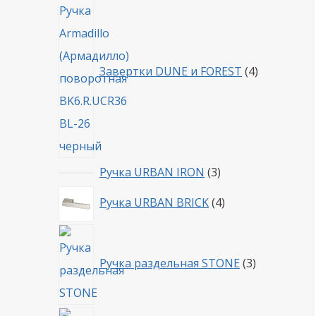
товара
Завертки DUNE и FOREST
4
3
Ручка URBAN IRON
3
товара
4
Ручка URBAN BRICK
4
товара
3
товара
Ручка раздельная STONE
3