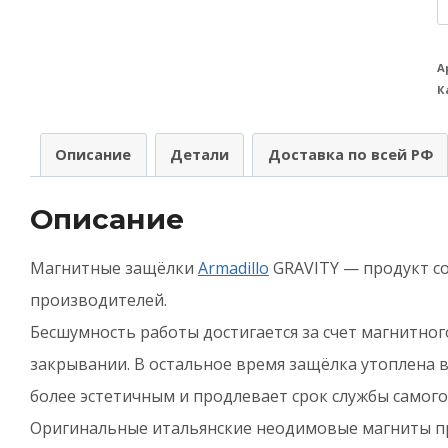
т
М
А
К
A
(
Описание
Детали
Доставка по всей РФ
з
Описание
с
о
Магнитные защёлки
Armadillo
GRAVITY — продукт со
п
производителей.
G
Бесшумность работы достигается за счет магнитно
G
закрывании. В остальное время защёлка утоплена в
B
более эстетичным и продлевает срок службы самого
-
Оригинальные итальянские неодимовые магниты 
Ч