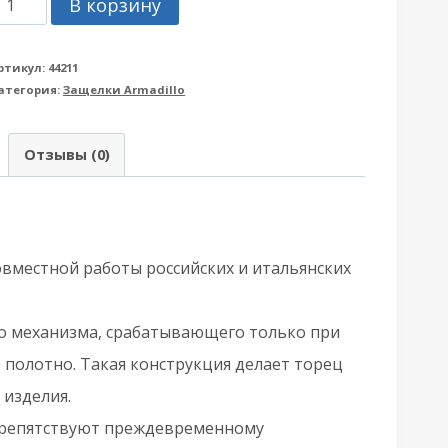
В корзину
овара
агнитная
ртикул:
44211
атегория:
Защелки Armadillo
rmadillo
Армадилло)
Отзывы (0)
ащелка
WC
тветной
вместной работы российских и итальянских
ланкой
RAVITY
го механизма, срабатывающего только при
01.196.50.96
 полотно. Такая конструкция делает торец
L
 изделия.
препятствуют преждевременному
ерный