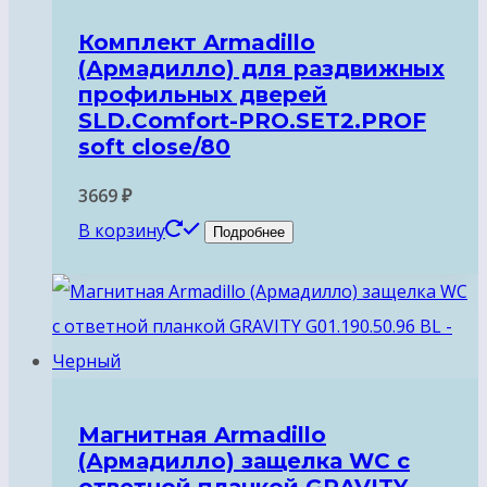
Комплект Armadillo
(Армадилло) для раздвижных
профильных дверей
SLD.Comfort-PRO.SET2.PROF
soft close/80
3669
₽
В корзину
Подробнее
Магнитная Armadillo
(Армадилло) защелка WC с