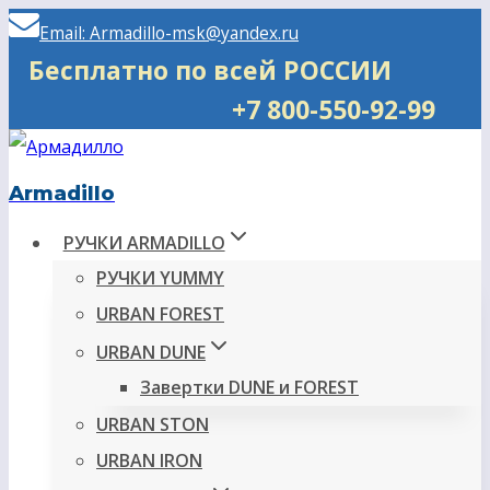
Перейти
Email: Armadillo-msk@yandex.ru
к
Бесплатно по всей РОССИИ
содержимому
+7 800-550-92-99
Armadillo
РУЧКИ ARMADILLO
РУЧКИ YUMMY
URBAN FOREST
URBAN DUNE
Завертки DUNE и FOREST
URBAN STON
URBAN IRON