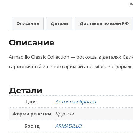
К
A
(
Описание
Детали
Доставка по всей РФ
п
B
Описание
(
O
Armadillo Classic Collection — роскошь в деталях. 
1
гармоничный и неповторимый ансамбль в оформле
А
-
Детали
Б
Цвет
Античная бронза
Форма розетки
Круглая
Бренд
ARMADILLO