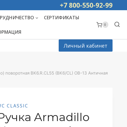
ей РОССИИ
+7 800-550-92-99
РУДНИЧЕСТВО
СЕРТИФИКАТЫ
0
ФОРМАЦИЯ
Личный кабинет
ло) поворотная BK6.R.CL55 (BK6/CL) OB-13 Античная
WC CLASSIC
Ручка Armadillo