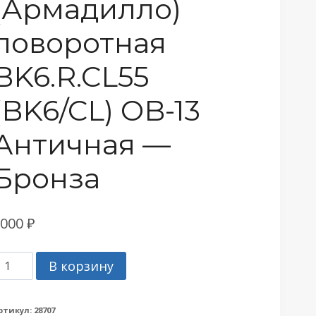
(Армадилло)
поворотная
BK6.R.CL55
(BK6/CL) OB-13
Античная —
Бронза
1000
₽
оличество
В корзину
овара
учка
ртикул:
28707