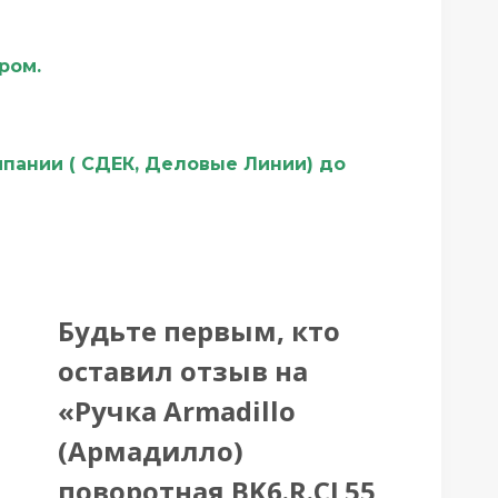
ером.
мпании ( СДЕК, Деловые Линии) до
Будьте первым, кто
оставил отзыв на
«Ручка Armadillo
(Армадилло)
поворотная BK6.R.CL55