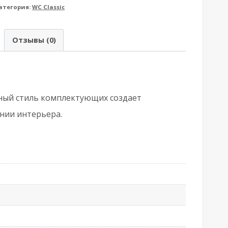
атегория:
WC Classic
rmadillo
Армадилло)
Отзывы (0)
оворотная
K6.R.CL55
BK6/CL)
B-
Единый стиль комплектующих создает
3
нии интерьера.
нтичная
ронза