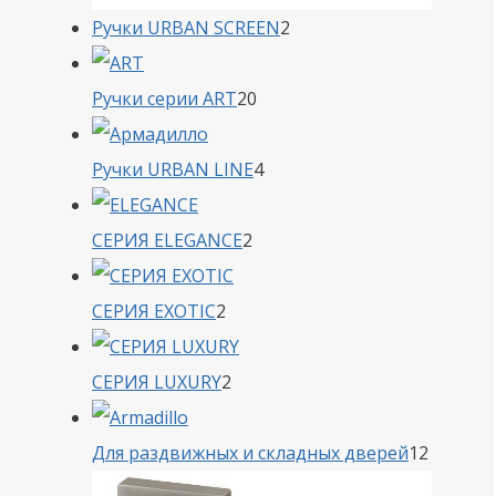
2
Ручки URBAN SCREEN
2
товара
20
Ручки серии ART
20
товаров
4
Ручки URBAN LINE
4
товара
2
СЕРИЯ ELEGANCE
2
товара
2
СЕРИЯ EXOTIC
2
товара
2
СЕРИЯ LUXURY
2
товара
12
Для раздвижных и складных дверей
12
товаро