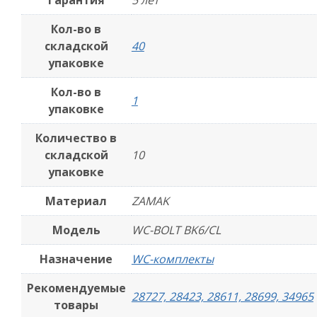
Гарантия
5 лет
Кол-во в
складской
40
упаковке
Кол-во в
1
упаковке
Количество в
складской
10
упаковке
Материал
ZAMAK
Модель
WC-BOLT BK6/CL
Назначение
WC-комплекты
Рекомендуемые
28727, 28423, 28611, 28699, 34965
товары