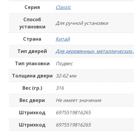
Серия
Classic
Способ
Для ручной установки
установки
Страна
Китай
Тип дверей
Для деревянных, металлических
Тип упаковки
Подвес
Толщина двери
32-62 мм
Вес (гр.)
316
Вес двери
Не имеет значения
Штрихкод
6975519816265
Штрихкод
6975519816265