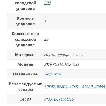
складской
200
упаковке
Кол-во в
1
упаковке
Количество в
складской
25
упаковке
Материал
Нержавеющая сталь
Модель
BK PROTECTOR USS
Назначение
Под шток
Рекомендуемые
39547, 42809, 42451, 41929, 42455
товары
Серия
PROTECTOR USS