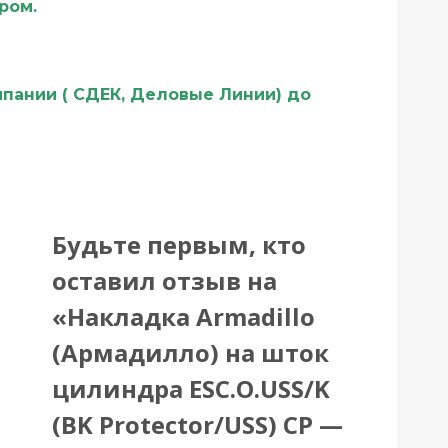
ером.
мпании ( СДЕК, Деловые Линии) до
Будьте первым, кто
оставил отзыв на
«Накладка Armadillo
(Армадилло) на шток
цилиндра ESC.O.USS/K
(BK Protector/USS) CP —