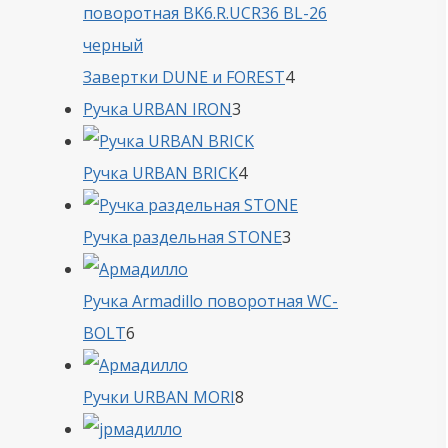
4
Завертки DUNE и FOREST
4
3
товара
Ручка URBAN IRON
3
товара
4
Ручка URBAN BRICK
4
товара
3
Ручка раздельная STONE
3
товара
Ручка Armadillo поворотная WC-
6
BOLT
6
товаров
8
Ручки URBAN MORI
8
товаров