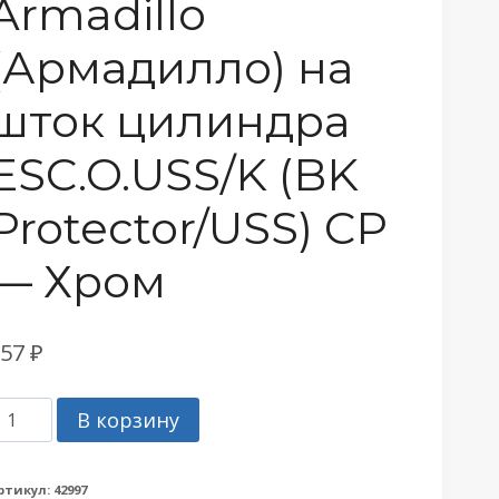
Armadillo
(Армадилло) на
шток цилиндра
ESC.O.USS/K (BK
Protector/USS) CP
— Хром
257
₽
оличество
В корзину
овара
акладка
ртикул:
42997