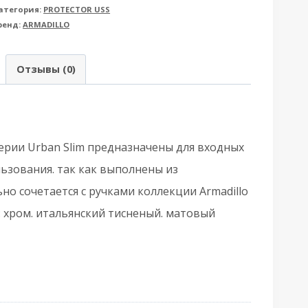
атегория:
PROTECTOR USS
rmadillo
ренд:
ARMADILLO
Армадилло)
а
Отзывы (0)
ток
илиндра
SC.O.USS/K
BK
ерии Urban Slim предназначены для входных
rotector/USS)
ьзования. так как выполнены из
P
о сочетается с ручками коллекции Armadillo
: хром. итальянский тисненый. матовый
ром