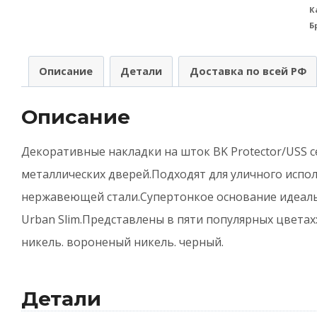
К
A
Б
(
н
Описание
Детали
Доставка по всей РФ
ш
ц
Описание
E
(
Декоративные накладки на шток BK Protector/USS с
P
металлических дверей.Подходят для уличного испол
C
нержавеющей стали.Супертонкое основание идеальн
-
Urban Slim.Представлены в пяти популярных цветах
Х
никель. вороненый никель. черный.
Детали