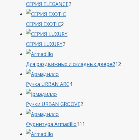
2
СЕРИЯ ELEGANCE
2
товара
2
СЕРИЯ EXOTIC
2
товара
2
СЕРИЯ LUXURY
2
товара
12
Для раздвижных и складных дверей
12
товаро
4
Ручка URBAN ARC
4
товара
2
Ручки URBAN GROOVE
2
товара
111
Фурнитура Armadillo
111
товаров