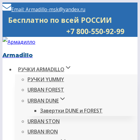
Перейти
Email: Armadillo-msk@yandex.ru
к
Бесплатно по всей РОССИИ
содержимому
+7 800-550-92-99
Armadillo
РУЧКИ ARMADILLO
РУЧКИ YUMMY
URBAN FOREST
URBAN DUNE
Завертки DUNE и FOREST
URBAN STON
URBAN IRON