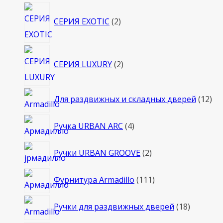
2
СЕРИЯ EXOTIC
2
товара
2
СЕРИЯ LUXURY
2
товара
12
Для раздвижных и складных дверей
12
то
4
Ручка URBAN ARC
4
товара
2
Ручки URBAN GROOVE
2
товара
111
Фурнитура Armadillo
111
товаров
18
Ручки для раздвижных дверей
18
товаров