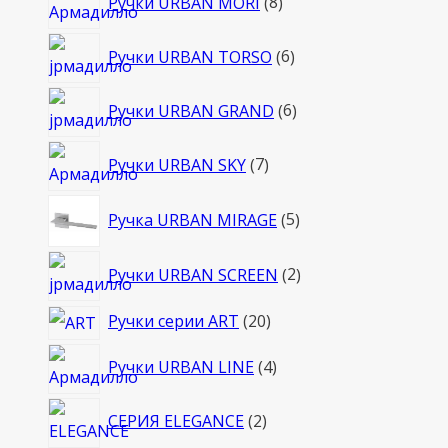
Ручки URBAN MORI
8
товаров
6
Ручки URBAN TORSO
6
товаров
6
Ручки URBAN GRAND
6
товаров
7
Ручки URBAN SKY
7
товаров
5
Ручка URBAN MIRAGE
5
товаров
2
Ручки URBAN SCREEN
2
товара
20
Ручки серии ART
20
товаров
4
Ручки URBAN LINE
4
товара
2
СЕРИЯ ELEGANCE
2
товара