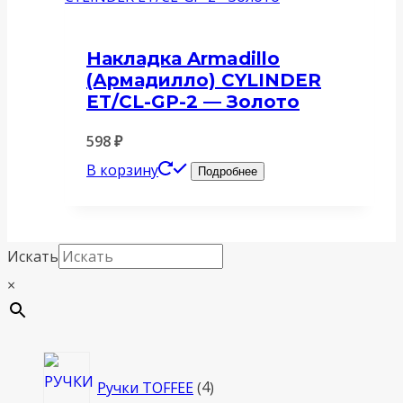
Накладка Armadillo
(Армадилло) CYLINDER
ET/CL-GP-2 — Золото
598
₽
В корзину
Подробнее
Искать
×
4
Ручки TOFFEE
4
товара