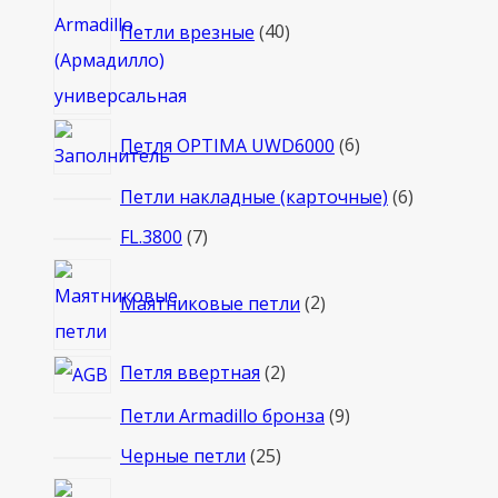
товаров
Петли врезные
40
6
Петля OPTIMA UWD6000
6
товаров
6
Петли накладные (карточные)
6
товаров
7
FL.3800
7
товаров
2
Маятниковые петли
2
товара
2
Петля ввертная
2
товара
9
Петли Armadillo бронза
9
товаров
25
Черные петли
25
товаров
16