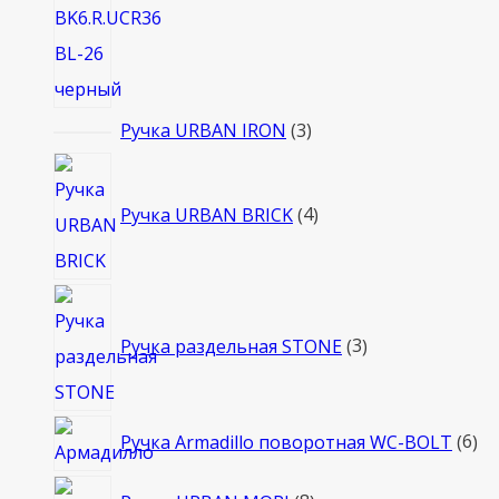
3
Ручка URBAN IRON
3
товара
4
товара
Ручка URBAN BRICK
4
3
товара
Ручка раздельная STONE
3
6
Ручка Armadillo поворотная WC-BOLT
6
то
8