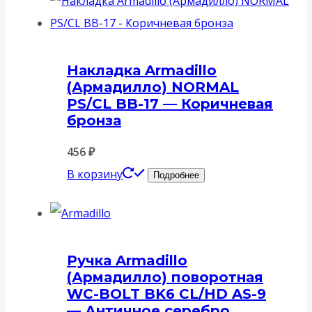
Накладка Armadillo
(Армадилло) NORMAL
PS/CL BB-17 — Коричневая
бронза
456
₽
В корзину
Подробнее
Ручка Armadillo
(Армадилло) поворотная
WC-BOLT BK6 CL/HD AS-9
— Античное серебро