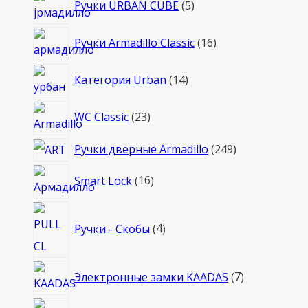
Ручки URBAN CUBE
5
товаров
16
Ручки Armadillo Classic
16
товаров
14
Категория Urban
14
товаров
23
WC Classic
23
товара
249
Ручки дверные Armadillo
249
товаров
16
Smart Lock
16
товаров
4
Ручки - Скобы
4
товара
7
Электронные замки KAADAS
7
товаров