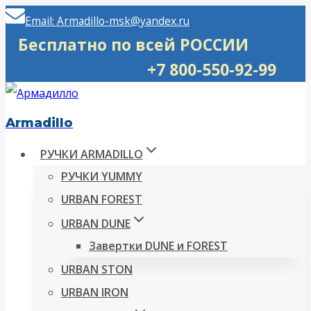
Перейти
Email: Armadillo-msk@yandex.ru
к
Бесплатно по всей РОССИИ
содержимому
+7 800-550-92-99
Armadillo
РУЧКИ ARMADILLO
РУЧКИ YUMMY
URBAN FOREST
URBAN DUNE
Завертки DUNE и FOREST
URBAN STON
URBAN IRON