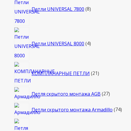
товаров
Петли UNIVERSAL 7800
8
4
товара
Петли UNIVERSAL 8000
4
21
КОМПЛАНАРНЫЕ ПЕТЛИ
21
товар
27
Петля скрытого монтажа AGB
27
товаров
74
Петли скрытого монтажа Armadillo
74
тов
40