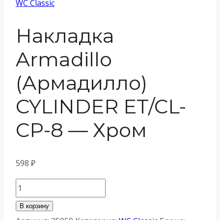
WC Classic
Накладка
Armadillo
(Армадилло)
CYLINDER ET/CL-
CP-8 — Хром
598
₽
Количество
товара
В корзину
Накладка