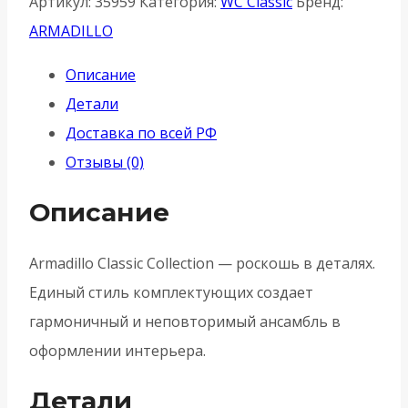
Артикул:
35959
Категория:
WC Classic
Бренд:
Armadillo
ARMADILLO
(Армадилло)
Описание
CYLINDER
Детали
ET/CL-
Доставка по всей РФ
CP-
Отзывы (0)
8
-
Описание
Хром
Armadillo Classic Collection — роскошь в деталях.
Единый стиль комплектующих создает
гармоничный и неповторимый ансамбль в
оформлении интерьера.
Детали