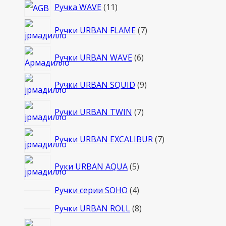
11
Ручка WAVE
11
товаров
7
Ручки URBAN FLAME
7
товаров
6
Ручки URBAN WAVE
6
товаров
9
Ручки URBAN SQUID
9
товаров
7
Ручки URBAN TWIN
7
товаров
7
Ручки URBAN EXCALIBUR
7
товаров
5
Руки URBAN AQUA
5
товаров
4
Ручки серии SOHO
4
товара
8
Ручки URBAN ROLL
8
товаров
5