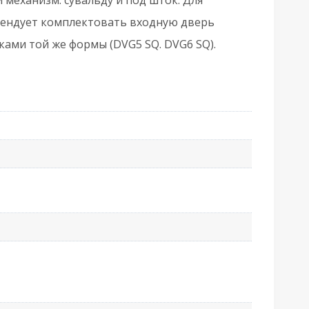
механизм. сувальду и под шток. Для
мендует комплектовать входную дверь
ками той же формы (DVG5 SQ. DVG6 SQ).