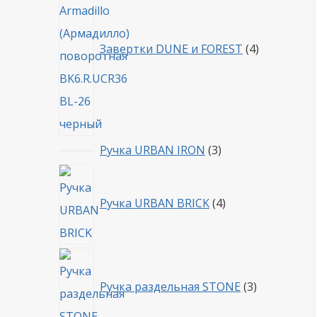
Завертки DUNE и FOREST
4
3
Ручка URBAN IRON
3
товара
4
товара
Ручка URBAN BRICK
4
3
товара
Ручка раздельная STONE
3