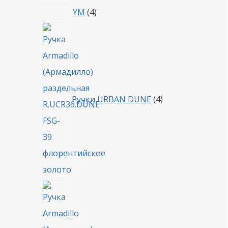
4
YM
4
товара
4
товара
Ручки URBAN DUNE
4
4
товара