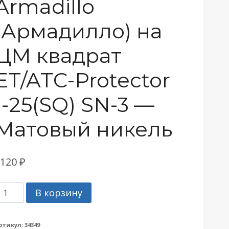
Armadillo
(Армадилло) на
ЦМ квадрат
ET/ATC-Protector
1-25(SQ) SN-3 —
Матовый никель
2120
₽
оличество
В корзину
овара
роненакладка
ртикул:
34349