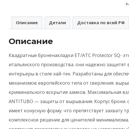
К
A
(
Описание
Детали
Доставка по всей РФ
н
Описание
к
E
Квадратные броненакладки ET/ATC Protector SQ- эт
P
итальянского производства. они надежно защитят 
1
интерьеры в стиле хай-тек. Разработаны для обес
2
механизмов европейского типа от сверления. выры
S
криминального вскрытия замков. Максимальная взл
3
ANTITUBO — защиты от вырывания. Корпус брони. 
-
имеет конусную форму. что препятствует захвату 
М
комплексное решение для ценителей минимализма. 
н