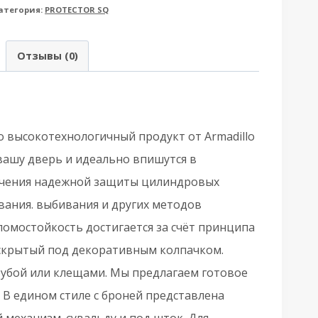
атегория:
PROTECTOR SQ
rmadillo
Армадилло)
Отзывы (0)
а
ЦМ
вадрат
T/ATC-
о высокотехнологичный продукт от Armadillo
rotector
вашу дверь и идеально впишутся в
-
печения надежной защиты цилиндровых
5(SQ)
вания. выбивания и других методов
N-
омостойкость достигается за счёт принципа
скрытый под декоративным колпачком.
трубой или клещами. Мы предлагаем готовое
атовый
В едином стиле с броней представлена
икель