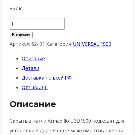
857
₽
Количество
товара
В корзину
Петля
Артикул:
62491
Категория:
UNIVERSAL 1500
Armadillo
Описание
(Армадилло)
Детали
скрытой
Доставка по всей РФ
установки
Отзывы (0)
U3D1500.VPG
BL
Описание
черный
Скрытые петли Armadillo U3D1500 подходят для
установки в деревянные межкомнатные двери