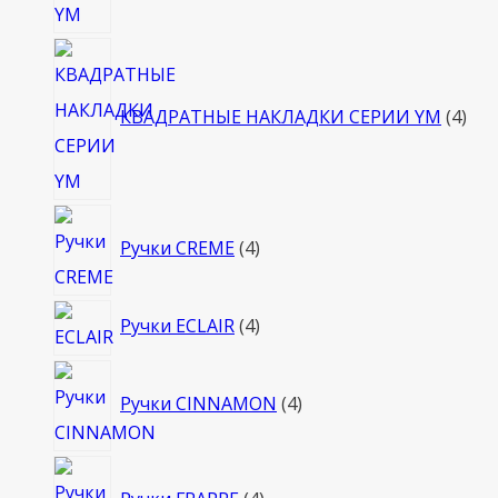
4
тов
КВАДРАТНЫЕ НАКЛАДКИ СЕРИИ YM
4
4
Ручки CREME
4
товара
4
Ручки ECLAIR
4
товара
4
Ручки CINNAMON
4
товара
4