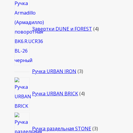
товара
Завертки DUNE и FOREST
4
3
Ручка URBAN IRON
3
товара
4
товара
Ручка URBAN BRICK
4
3
товара
Ручка раздельная STONE
3