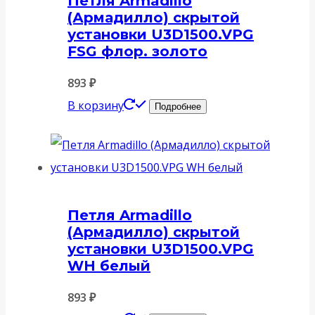
Петля Armadillo
(Армадилло) скрытой
установки U3D1500.VPG
FSG флор. золото
893
₽
В корзину
Подробнее
Петля Armadillo
(Армадилло) скрытой
установки U3D1500.VPG
WH белый
893
₽