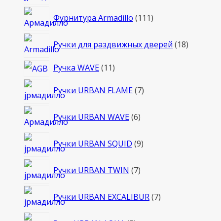
товара
111
Фурнитура Armadillo
111
товаров
18
Ручки для раздвижных дверей
18
товаров
11
Ручка WAVE
11
товаров
7
Ручки URBAN FLAME
7
товаров
6
Ручки URBAN WAVE
6
товаров
9
Ручки URBAN SQUID
9
товаров
7
Ручки URBAN TWIN
7
товаров
7
Ручки URBAN EXCALIBUR
7
товаров
5