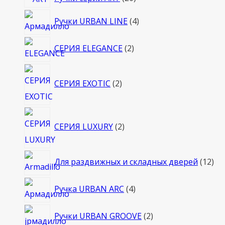
товаров
4
Ручки URBAN LINE
4
товара
2
СЕРИЯ ELEGANCE
2
товара
2
СЕРИЯ EXOTIC
2
товара
2
СЕРИЯ LUXURY
2
товара
12
Для раздвижных и складных дверей
12
то
4
Ручка URBAN ARC
4
товара
2
Ручки URBAN GROOVE
2