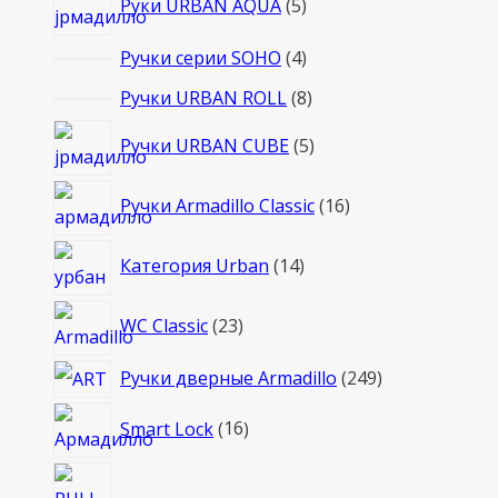
Руки URBAN AQUA
5
товаров
4
Ручки серии SOHO
4
товара
8
Ручки URBAN ROLL
8
товаров
5
Ручки URBAN CUBE
5
товаров
16
Ручки Armadillo Classic
16
товаров
14
Категория Urban
14
товаров
23
WC Classic
23
товара
249
Ручки дверные Armadillo
249
товаров
16
Smart Lock
16
товаров
4