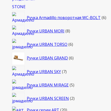
6
Ручка Armadillo поворотная WC-BOLT
6
то
8
Ручки URBAN MORI
8
товаров
6
Ручки URBAN TORSO
6
товаров
6
Ручки URBAN GRAND
6
товаров
7
Ручки URBAN SKY
7
товаров
5
Ручка URBAN MIRAGE
5
товаров
2
Ручки URBAN SCREEN
2
товара
20
Ручки серии ART
20