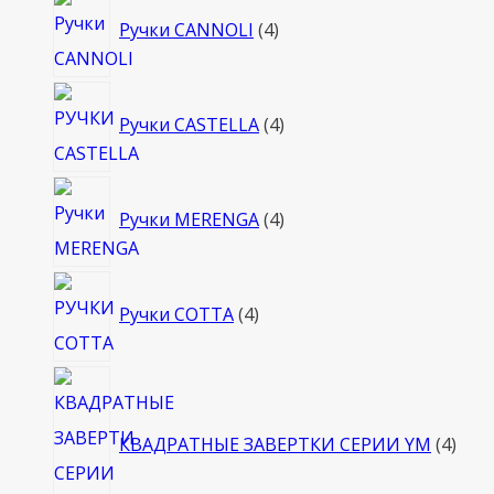
4
Ручки CANNOLI
4
товара
4
Ручки CASTELLA
4
товара
4
Ручки MERENGA
4
товара
4
Ручки COTTA
4
товара
4
това
КВАДРАТНЫЕ ЗАВЕРТКИ СЕРИИ YM
4