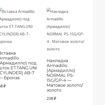
Вставка
Armadillo
Накладка
(Армадилло) под
Armadillo
шток ET.TANG.UNI
(Армадилло)
(CYLINDER) AB-7
NORMAL PS-
— Бронза
1SG/GP-4 —
Матовое золото/
68
₽
золото
238
₽