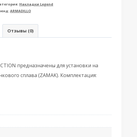
атегория:
Накладки Legend
rmadillo
ренд:
ARMADILLO
Армадилло)
ORMAL
Отзывы (0)
S-
GP/SG-
CTION предназначены для установки на
олото/
кового сплава (ZAMAK). Комплектация:
атовое
олото