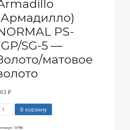
Armadillo
(Армадилло)
NORMAL PS-
1GP/SG-5 —
Золото/матовое
золото
163
₽
оличество
В корзину
овара
акладка
ртикул:
13790