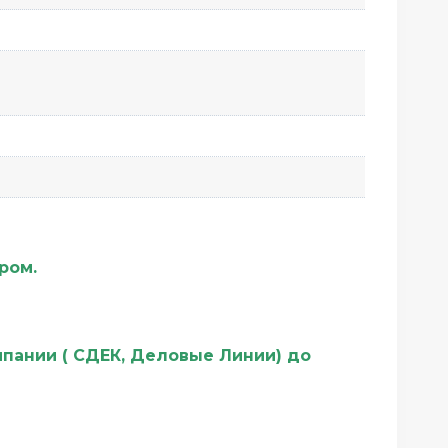
ером.
мпании ( СДЕК, Деловые Линии) до