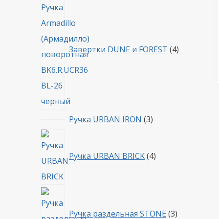
товара
Завертки DUNE и FOREST
4
3
Ручка URBAN IRON
3
товара
4
товара
Ручка URBAN BRICK
4
3
товара
Ручка раздельная STONE
3