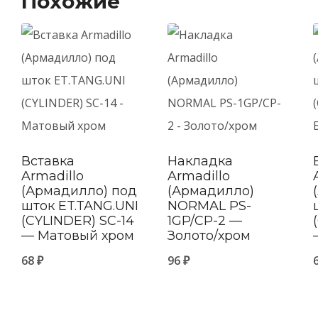
Похожие
Вставка
Накладка
Armadillo
Armadillo
(Армадилло) под
(Армадилло)
шток ET.TANG.UNI
NORMAL PS-
(CYLINDER) SC-14
1GP/CP-2 —
— Матовый хром
Золото/хром
68
₽
96
₽