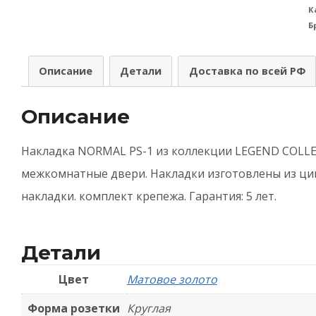
К
A
Б
(
N
Описание
Детали
Доставка по всей РФ
P
1
Описание
5
-
Накладка NORMAL PS-1 из коллекции LEGEND COLLE
З
межкомнатные двери. Накладки изготовлены из цин
м
накладки. комплект крепежа. Гарантия: 5 лет.
з
Детали
Цвет
Матовое золото
Форма розетки
Круглая