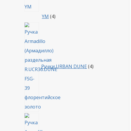
4
YM
4
товара
4
товара
Ручки URBAN DUNE
4
4
товара