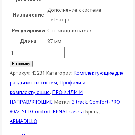
Дополнение к системе
Назначение
Telescope
Регулировка
С помощью пазов
Длина
87 мм
Количество
товара
В корзину
Кронштейн
Артикул:
43231
Категории:
Комплектующие для
Armadillo
раздвижных систем
,
Профили и
(Армадилло)
комплектующие
,
ПРОФИЛИ И
регулировочный
НАПРАВЛЯЮЩИЕ
Метки:
3 track
,
Comfort-PRO
SLD.Comfort-
80/2
,
SLD.Comfort-PENAL caseta
Бренд:
PRO/telescope.tuning
ARMADILLO
bracket