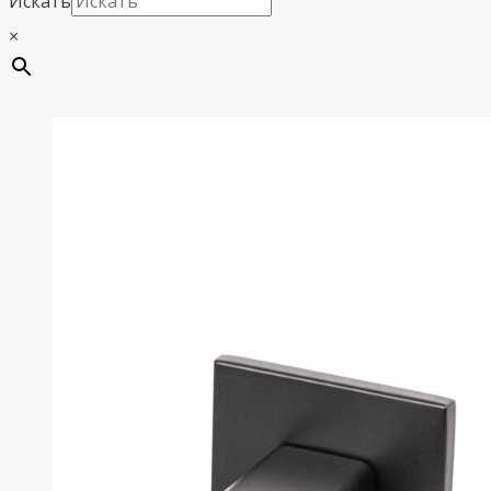
Искать
×