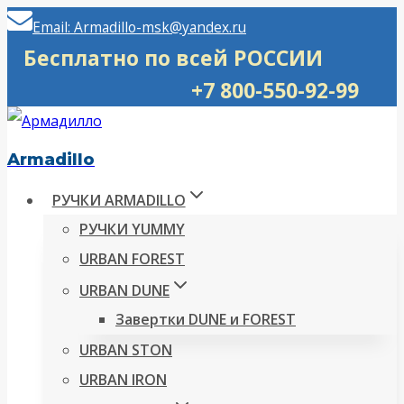
Перейти
Email: Armadillo-msk@yandex.ru
к
Бесплатно по всей РОССИИ
содержимому
+7 800-550-92-99
Armadillo
РУЧКИ ARMADILLO
РУЧКИ YUMMY
URBAN FOREST
URBAN DUNE
Завертки DUNE и FOREST
URBAN STON
URBAN IRON