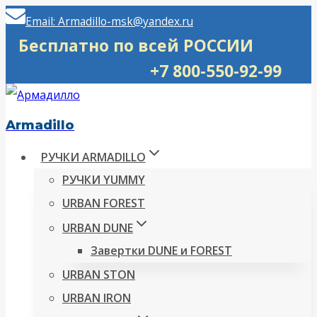
Перейти
Email: Armadillo-msk@yandex.ru
к
Бесплатно по всей РОССИИ
содержимому
+7 800-550-92-99
Armadillo
РУЧКИ ARMADILLO
РУЧКИ YUMMY
URBAN FOREST
URBAN DUNE
Завертки DUNE и FOREST
URBAN STON
URBAN IRON