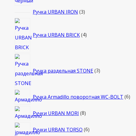
3
Ручка URBAN IRON
3
товара
4
товара
Ручка URBAN BRICK
4
3
товара
Ручка раздельная STONE
3
6
Ручка Armadillo поворотная WC-BOLT
6
то
8
Ручки URBAN MORI
8
товаров
6
Ручки URBAN TORSO
6