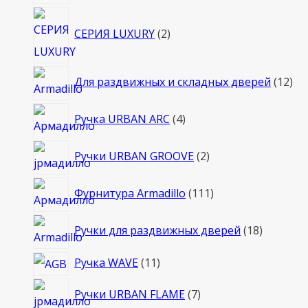
2
СЕРИЯ LUXURY
2
товара
12
Для раздвижных и складных дверей
12
то
4
Ручка URBAN ARC
4
товара
2
Ручки URBAN GROOVE
2
товара
111
Фурнитура Armadillo
111
товаров
18
Ручки для раздвижных дверей
18
товаров
11
Ручка WAVE
11
товаров
7
Ручки URBAN FLAME
7