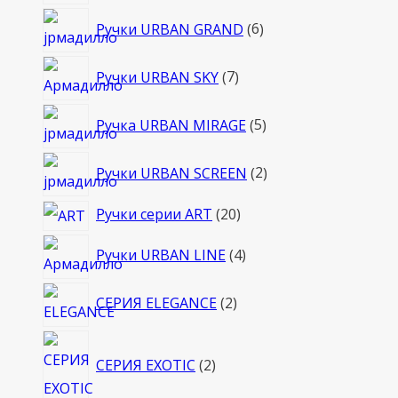
товаров
6
Ручки URBAN GRAND
6
товаров
7
Ручки URBAN SKY
7
товаров
5
Ручка URBAN MIRAGE
5
товаров
2
Ручки URBAN SCREEN
2
товара
20
Ручки серии ART
20
товаров
4
Ручки URBAN LINE
4
товара
2
СЕРИЯ ELEGANCE
2
товара
2
СЕРИЯ EXOTIC
2
товара