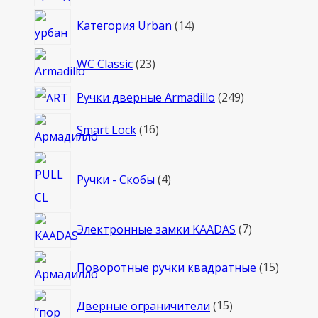
товаров
14
Категория Urban
14
товаров
23
WC Classic
23
товара
249
Ручки дверные Armadillo
249
товаров
16
Smart Lock
16
товаров
4
Ручки - Скобы
4
товара
7
Электронные замки KAADAS
7
товаров
15
Поворотные ручки квадратные
15
товаро
15
Дверные ограничители
15