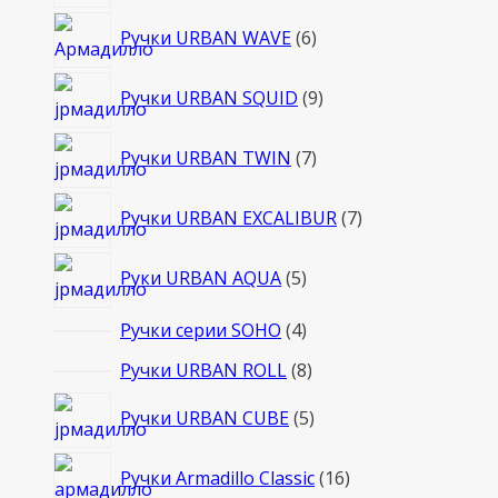
товаров
6
Ручки URBAN WAVE
6
товаров
9
Ручки URBAN SQUID
9
товаров
7
Ручки URBAN TWIN
7
товаров
7
Ручки URBAN EXCALIBUR
7
товаров
5
Руки URBAN AQUA
5
товаров
4
Ручки серии SOHO
4
товара
8
Ручки URBAN ROLL
8
товаров
5
Ручки URBAN CUBE
5
товаров
16
Ручки Armadillo Classic
16