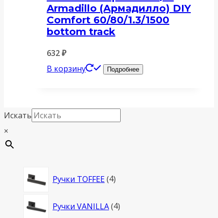
Armadillo (Армадилло) DIY
Comfort 60/80/1.3/1500
bottom track
632
₽
В корзину
Подробнее
Искать
×
4
Ручки TOFFEE
4
товара
4
Ручки VANILLA
4
товара