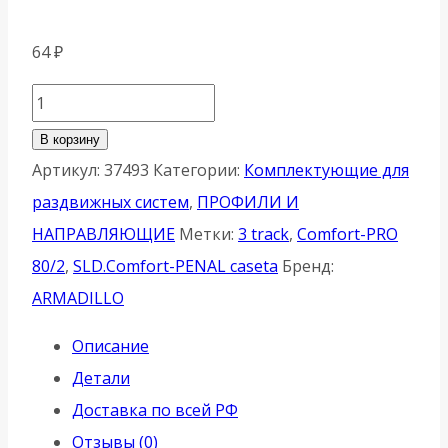
64
₽
Количество
товара
В корзину
Монтажный
Артикул:
37493
Категории:
Комплектующие для
уголок
раздвижных систем
,
ПРОФИЛИ И
Armadillo
НАПРАВЛЯЮЩИЕ
Метки:
3 track
,
Comfort-PRO
(Армадилло)
80/2
,
SLD.Comfort-PENAL caseta
Бренд:
для
ARMADILLO
верхней
Описание
направляющей
Детали
Comfort
Доставка по всей РФ
R
Отзывы (0)