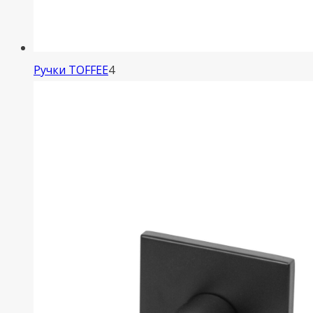
4
Ручки TOFFEE
4
товара