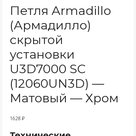
Петля Armadillo
(Армадилло)
скрытой
установки
U3D7000 SC
(12060UN3D) —
Матовый — Хром
1628
₽
Технические