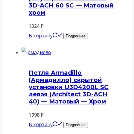
3D-ACH 60 SC — Матовый
хром
1324
₽
В корзину
Подробнее
Петля Armadillo
(Армадилло) скрытой
установки U3D4200L SC
левая (Architect 3D-ACH
40) — Матовый — Хром
1998
₽
В корзину
Подробнее