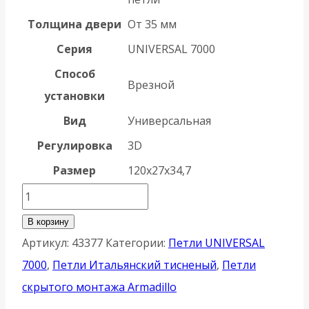
Толщина двери
От 35 мм
Серия
UNIVERSAL 7000
Способ
Врезной
установки
Вид
Универсальная
Регулировка
3D
Размер
120x27x34,7
Количество
товара
В корзину
Петля
Артикул:
43377
Категории:
Петли UNIVERSAL
Armadillo
7000
,
Петли Итальянский тисненый
,
Петли
(Армадилло)
скрытого монтажа Armadillo
скрытой