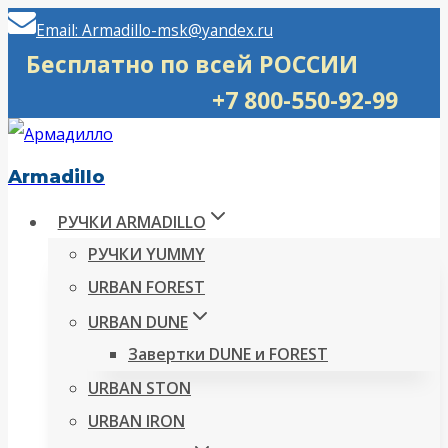
Перейти
Email: Armadillo-msk@yandex.ru
к
Бесплатно по всей РОССИИ
содержимому
+7 800-550-92-99
Armadillo
РУЧКИ ARMADILLO
РУЧКИ YUMMY
URBAN FOREST
URBAN DUNE
Завертки DUNE и FOREST
URBAN STON
URBAN IRON