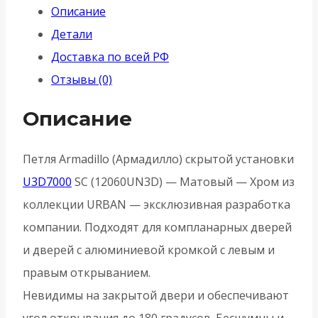
Описание
установки
Детали
U3D7000
Доставка по всей РФ
SC
Отзывы (0)
(12060UN3D)
-
Описание
Матовый
-
Петля Armadillo (Армадилло) скрытой установки
Хром
U3D7000
SC (12060UN3D) — Матовый — Хром из
коллекции URBAN — эксклюзивная разработка
компании. Подходят для компланарных дверей
и дверей с алюминиевой кромкой с левым и
правым открыванием.
Невидимы на закрытой двери и обеспечивают
угол открывания до 180 градусов. Бесшумны и