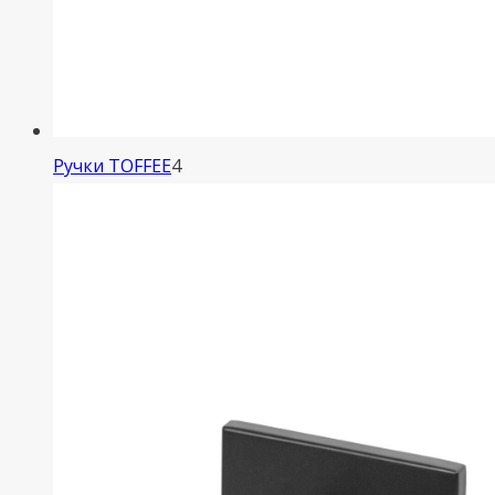
4
Ручки TOFFEE
4
товара