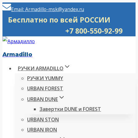
Перейти
Email: Armadillo-msk@yandex.ru
к
Бесплатно по всей РОССИИ
содержимому
+7 800-550-92-99
Armadillo
РУЧКИ ARMADILLO
РУЧКИ YUMMY
URBAN FOREST
URBAN DUNE
Завертки DUNE и FOREST
URBAN STON
URBAN IRON