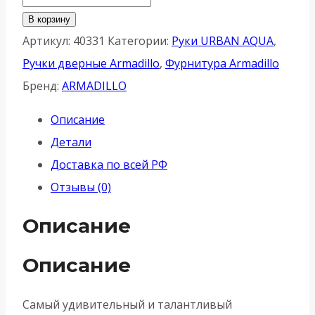
товара
В корзину
Ручка
Артикул:
40331
Категории:
Руки URBAN AQUA
,
Armadillo
Ручки дверные Armadillo
,
Фурнитура Armadillo
(Армадилло)
Бренд:
ARMADILLO
раздельная
Описание
AQUA
Детали
URS
Доставка по всей РФ
BL-
Отзывы (0)
26
-
Описание
Черный
Описание
Самый удивительный и талантливый