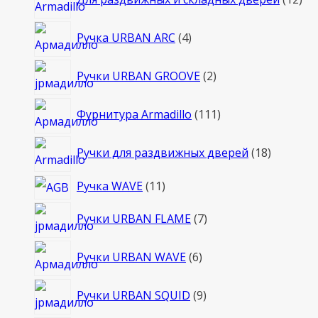
то
4
Ручка URBAN ARC
4
товара
2
Ручки URBAN GROOVE
2
товара
111
Фурнитура Armadillo
111
товаров
18
Ручки для раздвижных дверей
18
товаров
11
Ручка WAVE
11
товаров
7
Ручки URBAN FLAME
7
товаров
6
Ручки URBAN WAVE
6
товаров
9
Ручки URBAN SQUID
9
товаров