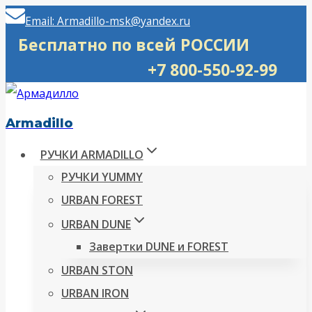
Перейти
Email: Armadillo-msk@yandex.ru
к
Бесплатно по всей РОССИИ
содержимому
+7 800-550-92-99
Armadillo
РУЧКИ ARMADILLO
РУЧКИ YUMMY
URBAN FOREST
URBAN DUNE
Завертки DUNE и FOREST
URBAN STON
URBAN IRON