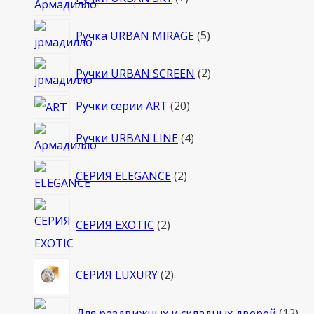
товаров
5
Ручка URBAN MIRAGE
5
товаров
2
Ручки URBAN SCREEN
2
товара
20
Ручки серии ART
20
товаров
4
Ручки URBAN LINE
4
товара
2
СЕРИЯ ELEGANCE
2
товара
2
СЕРИЯ EXOTIC
2
товара
2
СЕРИЯ LUXURY
2
товара
12
Для раздвижных и складных дверей
12