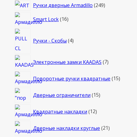
249
Ручки дверные Armadillo
249
товаров
16
Smart Lock
16
товаров
4
Ручки - Скобы
4
товара
7
Электронные замки KAADAS
7
товаров
15
Поворотные ручки квадратные
15
товаро
15
Дверные ограничители
15
товаров
12
Квадратные накладки
12
товаров
21
Дверные накладки круглые
21
товар