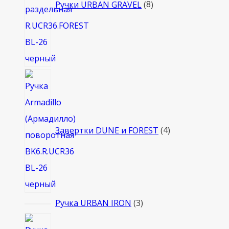
Ручки URBAN GRAVEL
8
4
товара
Завертки DUNE и FOREST
4
3
Ручка URBAN IRON
3
товара
4