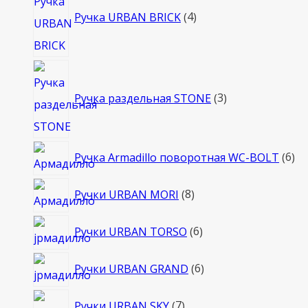
товара
Ручка URBAN BRICK
4
3
товара
Ручка раздельная STONE
3
6
Ручка Armadillo поворотная WC-BOLT
6
то
8
Ручки URBAN MORI
8
товаров
6
Ручки URBAN TORSO
6
товаров
6
Ручки URBAN GRAND
6
товаров
7
Ручки URBAN SKY
7