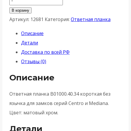
товара
В корзину
Ответная
Артикул:
12681
Категория:
Ответная планка
планка
Описание
AGB
Детали
(АГБ)
Доставка по всей РФ
B01000.40.34
Отзывы (0)
-
Матовый
Описание
хром
Ответная планка B01000.40.34 короткая без
язычка для замков серий Centro и Mediana.
Цвет: матовый хром.
Детали