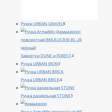
8
Ручки URBAN GRAVEL
8
товаров
4
Завертки DUNE и FOREST
4
3
товара
Ручка URBAN IRON
3
товара
4
Ручка URBAN BRICK
4
товара
3
Ручка раздельная STONE
3
товара
Ручка Armadillo поворотная WC-