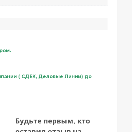
ером.
мпании ( СДЕК, Деловые Линии) до
Будьте первым, кто
оставил отзыв на