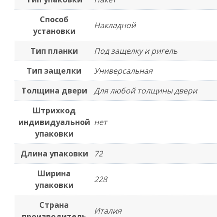
Способ
Накладной
установки
Тип планки
Под защелку и ригель
Тип защелки
Универсальная
Толщина двери
Для любой толщины двери
Штрихкод
индивидуальной
нет
упаковки
Длина упаковки
72
Ширина
228
упаковки
Страна
Италия
производитель