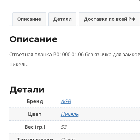
A
(
Описание
Детали
Доставка по всей РФ
B
-
Описание
Н
Ответная планка B01000.01.06 без язычка для замков
никель.
Детали
Бренд
AGB
Цвет
Никель
Вес (гр.)
53
Тип упаковки
Пакет