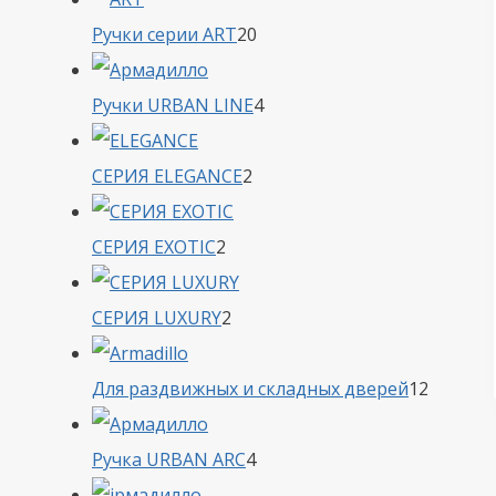
20
Ручки серии ART
20
товаров
4
Ручки URBAN LINE
4
товара
2
СЕРИЯ ELEGANCE
2
товара
2
СЕРИЯ EXOTIC
2
товара
2
СЕРИЯ LUXURY
2
товара
12
Для раздвижных и складных дверей
12
товаро
4
Ручка URBAN ARC
4
товара