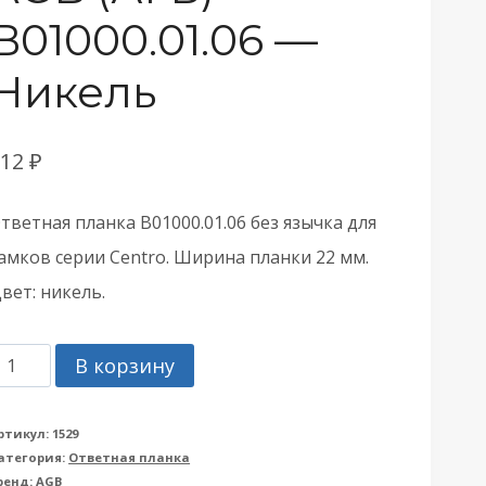
B01000.01.06 —
Никель
112
₽
тветная планка B01000.01.06 без язычка для
амков серии Centro. Ширина планки 22 мм.
вет: никель.
оличество
В корзину
овара
тветная
ртикул:
1529
атегория:
Ответная планка
ланка
ренд:
AGB