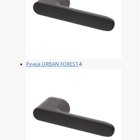
4
Ручки URBAN FOREST
4
товара