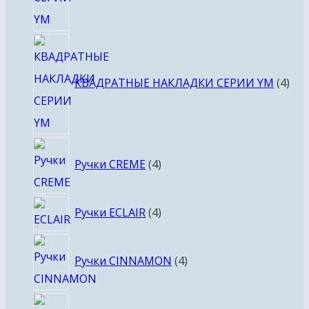
4
тов
КВАДРАТНЫЕ НАКЛАДКИ СЕРИИ YM
4
4
Ручки CREME
4
товара
4
Ручки ECLAIR
4
товара
4
Ручки CINNAMON
4
товара
4