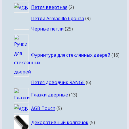
2
Петля ввертная
2
товара
9
Петли Armadillo бронза
9
товаров
25
Черные петли
25
товаров
16
това
Фурнитура для стеклянных дверей
16
6
Петля доводчик RANGE
6
товаров
13
Глазки дверные
13
товаров
5
AGB Touch
5
товаров
5
Декоративный колпачок
5
товаров