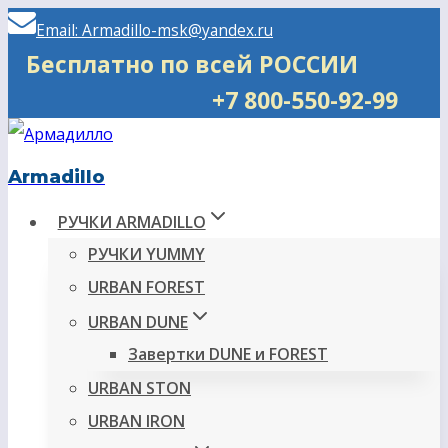
Перейти
Email: Armadillo-msk@yandex.ru
к
Бесплатно по всей РОССИИ
содержимому
+7 800-550-92-99
Armadillo
РУЧКИ ARMADILLO
РУЧКИ YUMMY
URBAN FOREST
URBAN DUNE
Завертки DUNE и FOREST
URBAN STON
URBAN IRON