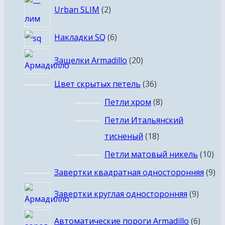
2
Urban SLIM
2
товара
6
Накладки SQ
6
товаров
20
Защелки Armadillo
20
товаров
36
Цвет скрытых петель
36
товаров
8
Петли хром
8
товаров
Петли Итальянский
18
тисненый
18
товаров
10
Петли матовый никель
10
то
9
Завертки квадратная односторонняя
9
то
9
Завертки круглая односторонняя
9
товар
6
Автоматические пороги Armadillo
6