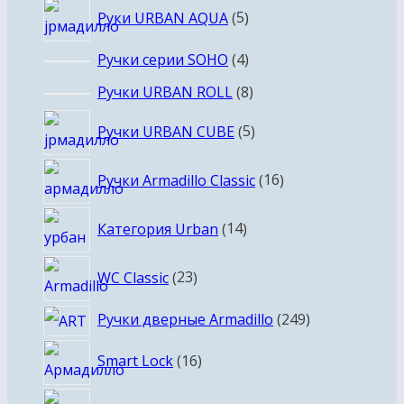
5
Руки URBAN AQUA
5
товаров
4
Ручки серии SOHO
4
товара
8
Ручки URBAN ROLL
8
товаров
5
Ручки URBAN CUBE
5
товаров
16
Ручки Armadillo Classic
16
товаров
14
Категория Urban
14
товаров
23
WC Classic
23
товара
249
Ручки дверные Armadillo
249
товаров
16
Smart Lock
16
товаров
4