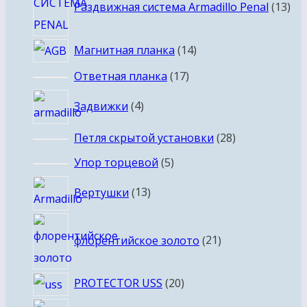
Раздвижная система Armadillo Penal
13
тов
14
Магнитная планка
14
товаров
17
Ответная планка
17
товаров
4
Задвижки
4
товара
28
Петля скрытой установки
28
товаров
5
Упор торцевой
5
товаров
13
Вертушки
13
товаров
21
флорентийское золото
21
товар
20
PROTECTOR USS
20
товаров