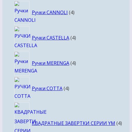
4
Ручки CANNOLI
4
товара
4
Ручки CASTELLA
4
товара
4
Ручки MERENGA
4
товара
4
Ручки COTTA
4
товара
4
това
КВАДРАТНЫЕ ЗАВЕРТКИ СЕРИИ YM
4