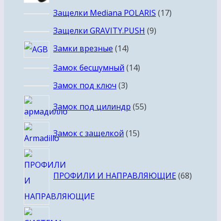
17
Защелки Mediana POLARIS
17
товаров
9
Защелки GRAVITY.PUSH
9
товаров
14
Замки врезные
14
товаров
14
Замок бесшумный
14
товаров
3
Замок под ключ
3
товара
55
Замок под цилиндр
55
товаров
15
Замок с защелкой
15
товаров
68
товаро
ПРОФИЛИ И НАПРАВЛЯЮЩИЕ
68
13