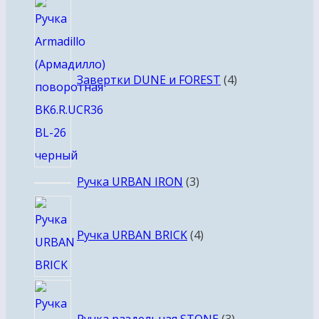
4
товара
Завертки DUNE и FOREST
4
3
Ручка URBAN IRON
3
товара
4
товара
Ручка URBAN BRICK
4
3
товара