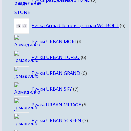
Ручка раздельная STONE
3
6
Ручка Armadillo поворотная WC-BOLT
6
то
8
Ручки URBAN MORI
8
товаров
6
Ручки URBAN TORSO
6
товаров
6
Ручки URBAN GRAND
6
товаров
7
Ручки URBAN SKY
7
товаров
5
Ручка URBAN MIRAGE
5
товаров
2
Ручки URBAN SCREEN
2
товара