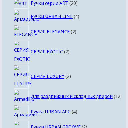
20
Ручки серии ART
20
товаров
4
Ручки URBAN LINE
4
товара
2
СЕРИЯ ELEGANCE
2
товара
2
СЕРИЯ EXOTIC
2
товара
2
СЕРИЯ LUXURY
2
товара
12
Для раздвижных и складных дверей
12
то
4
Ручка URBAN ARC
4
товара
2
Ручки URBAN GROOVE
2