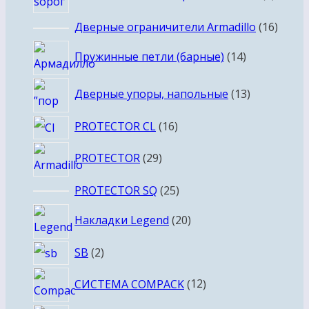
товар
16
Дверные ограничители Armadillo
16
товар
14
Пружинные петли (барные)
14
товаров
13
Дверные упоры, напольные
13
товаров
16
PROTECTOR CL
16
товаров
29
PROTECTOR
29
товаров
25
PROTECTOR SQ
25
товаров
20
Накладки Legend
20
товаров
2
SB
2
товара
12
СИСТЕМА COMPACK
12
товаров