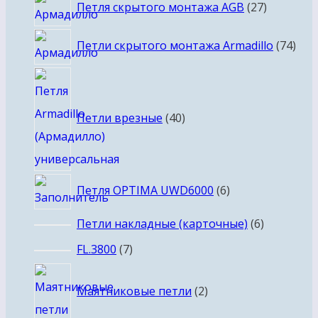
27
Петля скрытого монтажа AGB
27
товаров
74
Петли скрытого монтажа Armadillo
74
тов
40
товаров
Петли врезные
40
6
Петля OPTIMA UWD6000
6
товаров
6
Петли накладные (карточные)
6
товаров
7
FL.3800
7
товаров
2
Маятниковые петли
2
товара