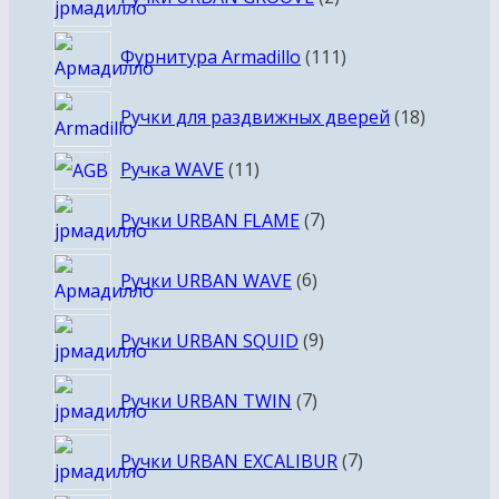
товара
111
Фурнитура Armadillo
111
товаров
18
Ручки для раздвижных дверей
18
товаров
11
Ручка WAVE
11
товаров
7
Ручки URBAN FLAME
7
товаров
6
Ручки URBAN WAVE
6
товаров
9
Ручки URBAN SQUID
9
товаров
7
Ручки URBAN TWIN
7
товаров
7
Ручки URBAN EXCALIBUR
7
товаров