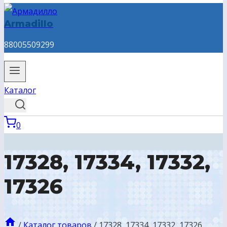
Armadillo
88005509299
Каталог
0
17328, 17334, 17332,
17326
/
Каталог товаров
/
17328, 17334, 17332, 17326