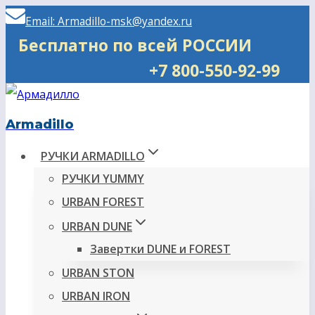
Перейти
Email: Armadillo-msk@yandex.ru
к
Бесплатно по всей РОССИИ
содержимому
+7 800-550-92-99
Armadillo
РУЧКИ ARMADILLO
РУЧКИ YUMMY
URBAN FOREST
URBAN DUNE
Завертки DUNE и FOREST
URBAN STON
URBAN IRON