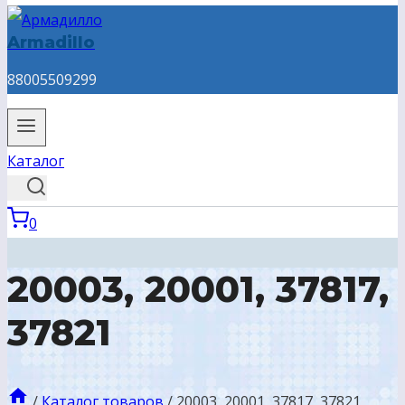
Armadillo
88005509299
Каталог
0
20003, 20001, 37817,
37821
/
Каталог товаров
/
20003, 20001, 37817, 37821