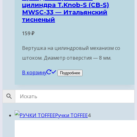
цилиндра T.Knob-S (CB-S)
MWSC-33 — Итальянский
тисненый
159
₽
Вертушка на цилиндровый механизм со
штоком. Диаметр отверстия — 8 мм.
В корзину
Подробнее
4
Ручки TOFFEE
4
товара