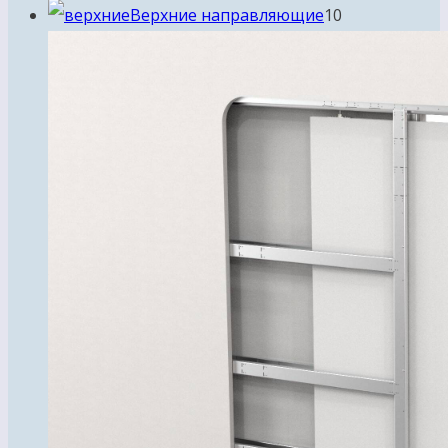
товара
10
Верхние направляющие
10
товаров