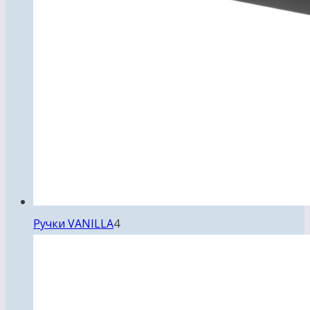
4
Ручки VANILLA
4
товара