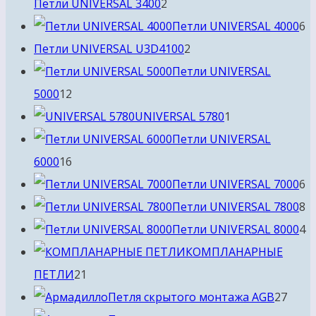
2
Петли UNIVERSAL 3400
2
товара
6
Петли UNIVERSAL 4000
6
2
т
Петли UNIVERSAL U3D4100
2
товара
Петли UNIVERSAL
12
5000
12
товаров
1
UNIVERSAL 5780
1
товар
Петли UNIVERSAL
16
6000
16
товаров
6
Петли UNIVERSAL 7000
6
т
8
Петли UNIVERSAL 7800
8
т
4
Петли UNIVERSAL 8000
4
т
КОМПЛАНАРНЫЕ
21
ПЕТЛИ
21
товар
27
Петля скрытого монтажа AGB
27