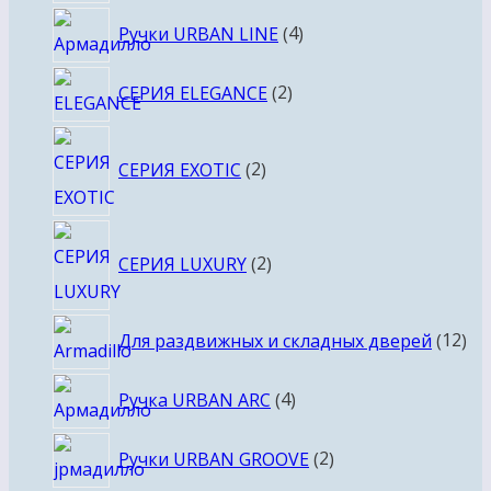
товаров
4
Ручки URBAN LINE
4
товара
2
СЕРИЯ ELEGANCE
2
товара
2
СЕРИЯ EXOTIC
2
товара
2
СЕРИЯ LUXURY
2
товара
12
Для раздвижных и складных дверей
12
то
4
Ручка URBAN ARC
4
товара
2
Ручки URBAN GROOVE
2
товара