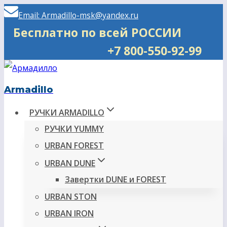
Перейти
Email: Armadillo-msk@yandex.ru
к
Бесплатно по всей РОССИИ
содержимому
+7 800-550-92-99
Armadillo
РУЧКИ ARMADILLO
РУЧКИ YUMMY
URBAN FOREST
URBAN DUNE
Завертки DUNE и FOREST
URBAN STON
URBAN IRON