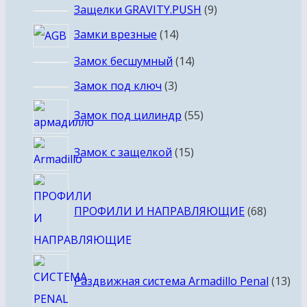
товаров
9
Защелки GRAVITY.PUSH
9
товаров
14
Замки врезные
14
товаров
14
Замок бесшумный
14
товаров
3
Замок под ключ
3
товара
55
Замок под цилиндр
55
товаров
15
Замок с защелкой
15
товаров
68
товаро
ПРОФИЛИ И НАПРАВЛЯЮЩИЕ
68
13
Раздвижная система Armadillo Penal
13
тов