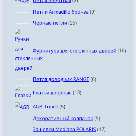
Петля ввертная
2
товара
9
Петли Armadillo бронза
9
товаров
25
Черные петли
25
товаров
16
това
Фурнитура для стеклянных дверей
16
6
Петля доводчик RANGE
6
товаров
13
Глазки дверные
13
товаров
5
AGB Touch
5
товаров
5
Декоративный колпачок
5
товаров
17
Защелки Mediana POLARIS
17