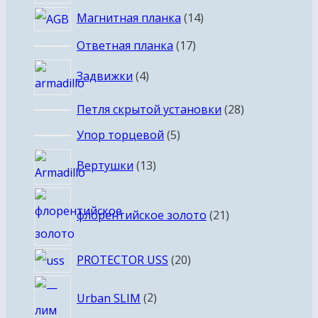
14
Магнитная планка
14
товаров
17
Ответная планка
17
товаров
4
Задвижки
4
товара
28
Петля скрытой установки
28
товаров
5
Упор торцевой
5
товаров
13
Вертушки
13
товаров
21
флорентийское золото
21
товар
20
PROTECTOR USS
20
товаров
2
Urban SLIM
2
товара