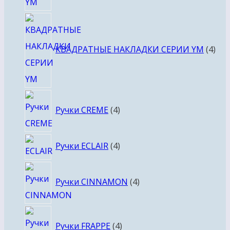
4
тов
КВАДРАТНЫЕ НАКЛАДКИ СЕРИИ YM
4
4
Ручки CREME
4
товара
4
Ручки ECLAIR
4
товара
4
Ручки CINNAMON
4
товара
4
Ручки FRAPPE
4
товара