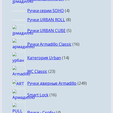
товаров
4
Ручки серии SOHO
4
товара
8
Ручки URBAN ROLL
8
товаров
5
Ручки URBAN CUBE
5
товаров
16
Ручки Armadillo Classic
16
товаров
14
Категория Urban
14
товаров
23
WC Classic
23
товара
249
Ручки дверные Armadillo
249
товаров
16
Smart Lock
16
товаров
4
Ручки - Скобы
4