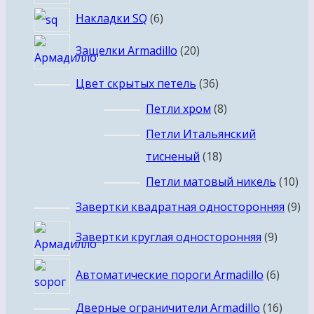
6
Накладки SQ
6
товаров
20
Защелки Armadillo
20
товаров
36
Цвет скрытых петель
36
товаров
8
Петли хром
8
товаров
Петли Итальянский
18
тисненый
18
товаров
10
Петли матовый никель
10
то
9
Завертки квадратная односторонняя
9
то
9
Завертки круглая односторонняя
9
товар
6
Автоматические пороги Armadillo
6
товар
16
Дверные ограничители Armadillo
16