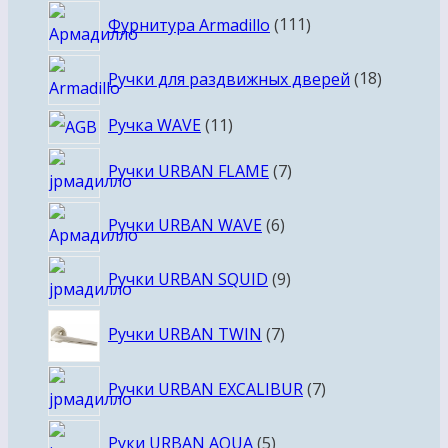
111
Фурнитура Armadillo
111
товаров
18
Ручки для раздвижных дверей
18
товаров
11
Ручка WAVE
11
товаров
7
Ручки URBAN FLAME
7
товаров
6
Ручки URBAN WAVE
6
товаров
9
Ручки URBAN SQUID
9
товаров
7
Ручки URBAN TWIN
7
товаров
7
Ручки URBAN EXCALIBUR
7
товаров
5
Руки URBAN AQUA
5