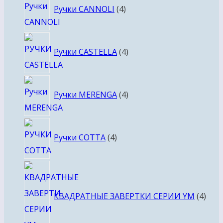
Ручки CANNOLI
4
товара
4
Ручки CASTELLA
4
товара
4
Ручки MERENGA
4
товара
4
Ручки COTTA
4
товара
4
това
КВАДРАТНЫЕ ЗАВЕРТКИ СЕРИИ YM
4