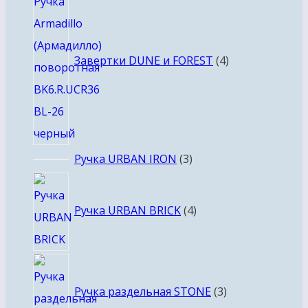
товара
Завертки DUNE и FOREST
4
3
Ручка URBAN IRON
3
товара
4
товара
Ручка URBAN BRICK
4
3
товара
Ручка раздельная STONE
3