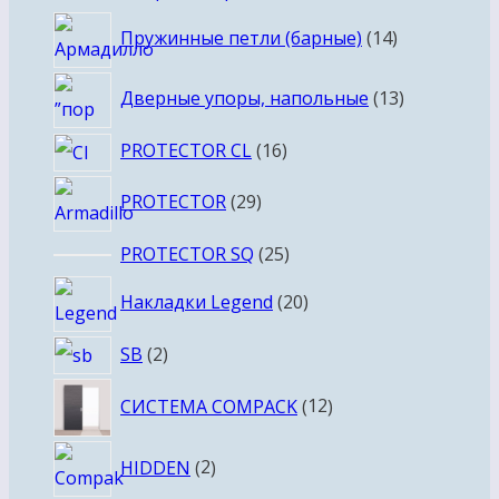
товар
14
Пружинные петли (барные)
14
товаров
13
Дверные упоры, напольные
13
товаров
16
PROTECTOR CL
16
товаров
29
PROTECTOR
29
товаров
25
PROTECTOR SQ
25
товаров
20
Накладки Legend
20
товаров
2
SB
2
товара
12
СИСТЕМА COMPACK
12
товаров
2
HIDDEN
2
товара