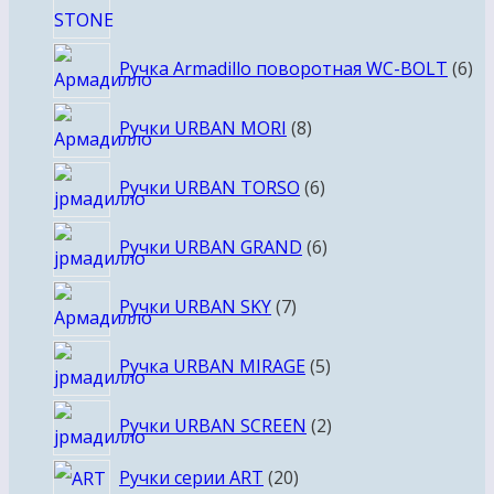
6
Ручка Armadillo поворотная WC-BOLT
6
то
8
Ручки URBAN MORI
8
товаров
6
Ручки URBAN TORSO
6
товаров
6
Ручки URBAN GRAND
6
товаров
7
Ручки URBAN SKY
7
товаров
5
Ручка URBAN MIRAGE
5
товаров
2
Ручки URBAN SCREEN
2
товара
20
Ручки серии ART
20