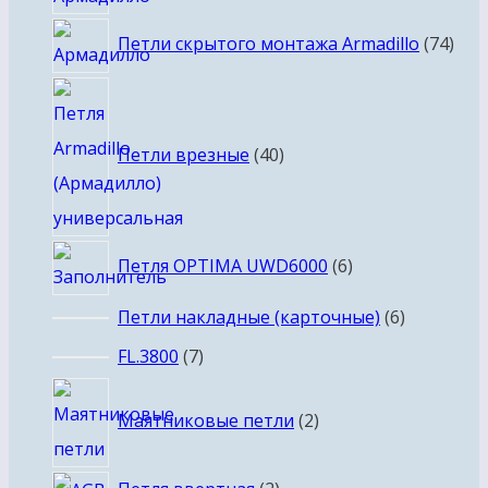
товаров
74
Петли скрытого монтажа Armadillo
74
тов
40
товаров
Петли врезные
40
6
Петля OPTIMA UWD6000
6
товаров
6
Петли накладные (карточные)
6
товаров
7
FL.3800
7
товаров
2
Маятниковые петли
2
товара
2