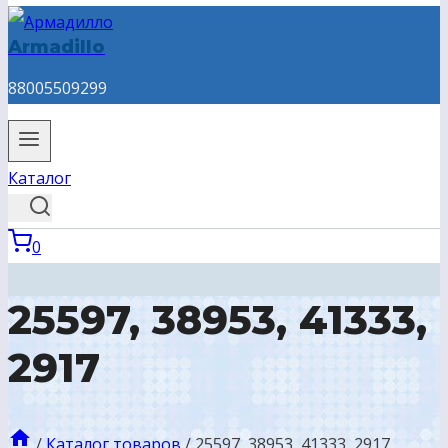
Armadillo
88005509299
Каталог
0
25597, 38953, 41333,
2917
/
Каталог товаров
/
25597, 38953, 41333, 2917