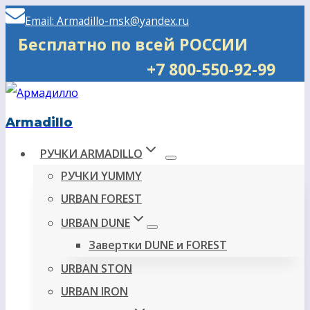
Перейти
Email: Armadillo-msk@yandex.ru
к
Бесплатно по всей РОССИИ
содержимому
+7 800-550-92-99
Armadillo
РУЧКИ ARMADILLO
РУЧКИ YUMMY
URBAN FOREST
URBAN DUNE
Завертки DUNE и FOREST
URBAN STON
URBAN IRON