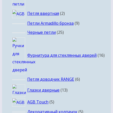
2
Петля ввертная
2
товара
9
Петли Armadillo бронза
9
товаров
25
Черные петли
25
товаров
16
това
Фурнитура для стеклянных дверей
16
6
Петля доводчик RANGE
6
товаров
13
Глазки дверные
13
товаров
5
AGB Touch
5
товаров
5
Декоративный колпачок
5