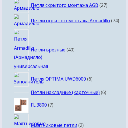
27
Петля скрытого монтажа AGB
27
товаров
74
Петли скрытого монтажа Armadillo
74
тов
40
товаров
Петли врезные
40
6
Петля OPTIMA UWD6000
6
товаров
6
Петли накладные (карточные)
6
товаров
7
FL.3800
7
товаров
2
Маятниковые петли
2
товара