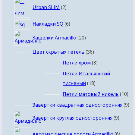
товаров
2
Urban SLIM
2
товара
6
Накладки SQ
6
товаров
20
Защелки Armadillo
20
товаров
36
Цвет скрытых петель
36
товаров
8
Петли хром
8
товаров
Петли Итальянский
18
тисненый
18
товаров
10
Петли матовый никель
10
то
9
Завертки квадратная односторонняя
9
то
9
Завертки круглая односторонняя
9
товар
6
Автоматические пороги Armadillo
6