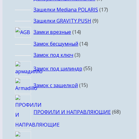
товаров
17
Защелки Mediana POLARIS
17
товаров
9
Защелки GRAVITY.PUSH
9
товаров
14
Замки врезные
14
товаров
14
Замок бесшумный
14
товаров
3
Замок под ключ
3
товара
55
Замок под цилиндр
55
товаров
15
Замок с защелкой
15
товаров
68
товаро
ПРОФИЛИ И НАПРАВЛЯЮЩИЕ
68
13