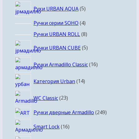
5
Руки URBAN AQUA
5
товаров
4
Ручки серии SOHO
4
товара
8
Ручки URBAN ROLL
8
товаров
5
Ручки URBAN CUBE
5
товаров
16
Ручки Armadillo Classic
16
товаров
14
Категория Urban
14
товаров
23
WC Classic
23
товара
249
Ручки дверные Armadillo
249
товаров
16
Smart Lock
16
товаров