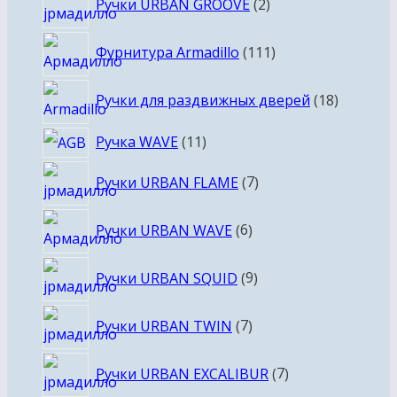
Ручки URBAN GROOVE
2
товара
111
Фурнитура Armadillo
111
товаров
18
Ручки для раздвижных дверей
18
товаров
11
Ручка WAVE
11
товаров
7
Ручки URBAN FLAME
7
товаров
6
Ручки URBAN WAVE
6
товаров
9
Ручки URBAN SQUID
9
товаров
7
Ручки URBAN TWIN
7
товаров
7
Ручки URBAN EXCALIBUR
7
товаров