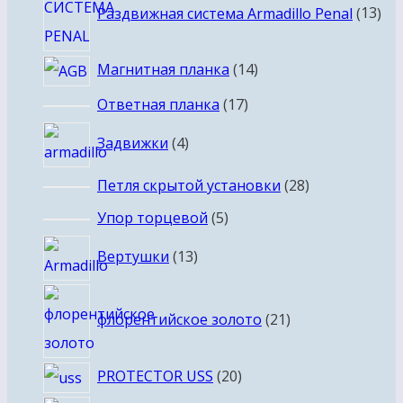
Раздвижная система Armadillo Penal
13
тов
14
Магнитная планка
14
товаров
17
Ответная планка
17
товаров
4
Задвижки
4
товара
28
Петля скрытой установки
28
товаров
5
Упор торцевой
5
товаров
13
Вертушки
13
товаров
21
флорентийское золото
21
товар
20
PROTECTOR USS
20