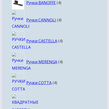
4
Ручки BANOFFE
4
товара
4
Ручки CANNOLI
4
товара
4
Ручки CASTELLA
4
товара
4
Ручки MERENGA
4
товара
4
Ручки COTTA
4
товара
4
това