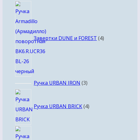
4
товара
Завертки DUNE и FOREST
4
3
Ручка URBAN IRON
3
товара
4
товара
Ручка URBAN BRICK
4
3