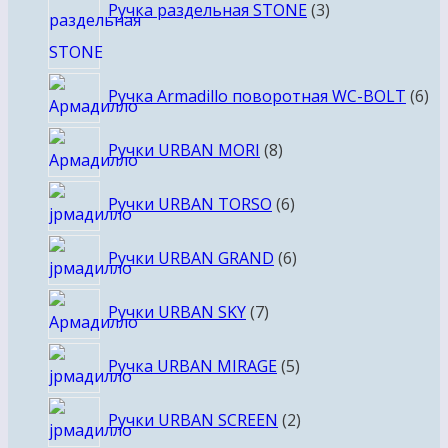
товара
Ручка раздельная STONE
3
6
Ручка Armadillo поворотная WC-BOLT
6
то
8
Ручки URBAN MORI
8
товаров
6
Ручки URBAN TORSO
6
товаров
6
Ручки URBAN GRAND
6
товаров
7
Ручки URBAN SKY
7
товаров
5
Ручка URBAN MIRAGE
5
товаров
2
Ручки URBAN SCREEN
2
товара