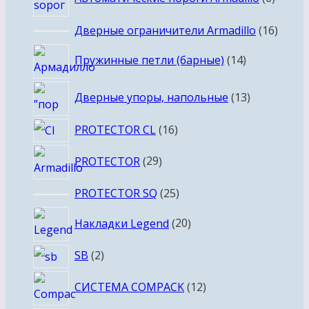
товар
16
Дверные ограничители Armadillo
16
товар
14
Пружинные петли (барные)
14
товаров
13
Дверные упоры, напольные
13
товаров
16
PROTECTOR CL
16
товаров
29
PROTECTOR
29
товаров
25
PROTECTOR SQ
25
товаров
20
Накладки Legend
20
товаров
2
SB
2
товара
12
СИСТЕМА COMPACK
12
товаров