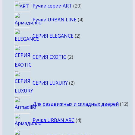
20
Ручки серии ART
20
товаров
4
Ручки URBAN LINE
4
товара
2
СЕРИЯ ELEGANCE
2
товара
2
СЕРИЯ EXOTIC
2
товара
2
СЕРИЯ LUXURY
2
товара
12
Для раздвижных и складных дверей
12
то
4
Ручка URBAN ARC
4
товара
2