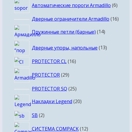
6
Автоматические пороги Armadillo
6
товар
16
Дверные ограничители Armadillo
16
товар
14
Пружинные петли (барные)
14
товаров
13
Дверные упоры, напольные
13
товаров
16
PROTECTOR CL
16
товаров
29
PROTECTOR
29
товаров
25
PROTECTOR SQ
25
товаров
20
Накладки Legend
20
товаров
2
SB
2
товара
12
СИСТЕМА COMPACK
12