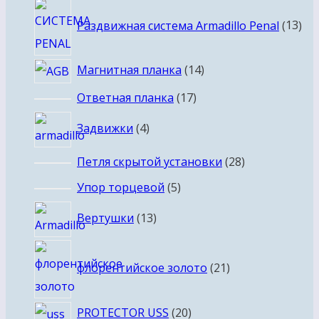
13
Раздвижная система Armadillo Penal
13
тов
14
Магнитная планка
14
товаров
17
Ответная планка
17
товаров
4
Задвижки
4
товара
28
Петля скрытой установки
28
товаров
5
Упор торцевой
5
товаров
13
Вертушки
13
товаров
21
флорентийское золото
21
товар
20
PROTECTOR USS
20