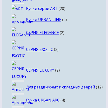
товара
20
Ручки серии ART
20
товаров
4
Ручки URBAN LINE
4
товара
2
СЕРИЯ ELEGANCE
2
товара
2
СЕРИЯ EXOTIC
2
товара
2
СЕРИЯ LUXURY
2
товара
12
Для раздвижных и складных дверей
12
то
4
Ручка URBAN ARC
4
товара