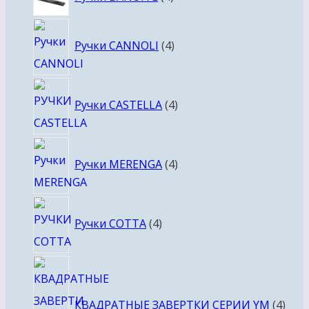
товара
4
Ручки CANNOLI
4
товара
4
Ручки CASTELLA
4
товара
4
Ручки MERENGA
4
товара
4
Ручки COTTA
4
товара
4
това
КВАДРАТНЫЕ ЗАВЕРТКИ СЕРИИ YM
4