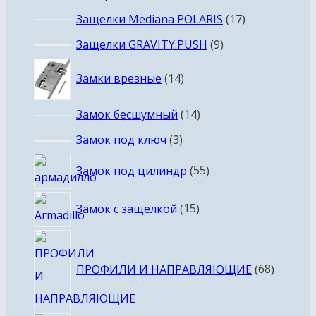
товаров
17
Защелки Mediana POLARIS
17
товаров
9
Защелки GRAVITY.PUSH
9
товаров
14
Замки врезные
14
товаров
14
Замок бесшумный
14
товаров
3
Замок под ключ
3
товара
55
Замок под цилиндр
55
товаров
15
Замок с защелкой
15
товаров
68
товаро
ПРОФИЛИ И НАПРАВЛЯЮЩИЕ
68