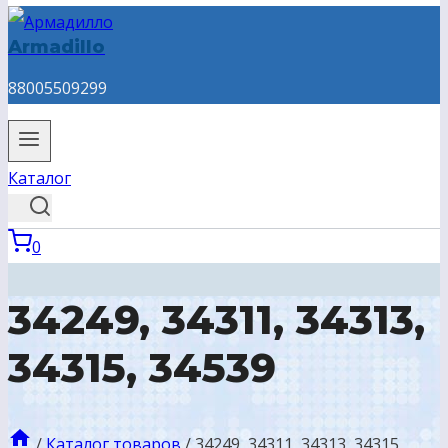
Armadillo
88005509299
Каталог
0
34249, 34311, 34313,
34315, 34539
/
Каталог товаров
/
34249, 34311, 34313, 34315,