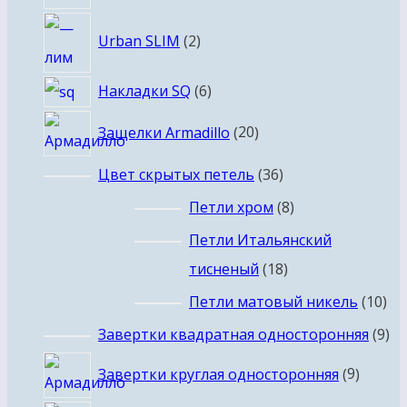
товаров
2
Urban SLIM
2
товара
6
Накладки SQ
6
товаров
20
Защелки Armadillo
20
товаров
36
Цвет скрытых петель
36
товаров
8
Петли хром
8
товаров
Петли Итальянский
18
тисненый
18
товаров
10
Петли матовый никель
10
то
9
Завертки квадратная односторонняя
9
то
9
Завертки круглая односторонняя
9
товар