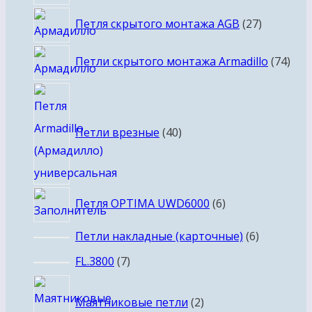
27
Петля скрытого монтажа AGB
27
товаров
74
Петли скрытого монтажа Armadillo
74
тов
40
товаров
Петли врезные
40
6
Петля OPTIMA UWD6000
6
товаров
6
Петли накладные (карточные)
6
товаров
7
FL.3800
7
товаров
2
Маятниковые петли
2
товара