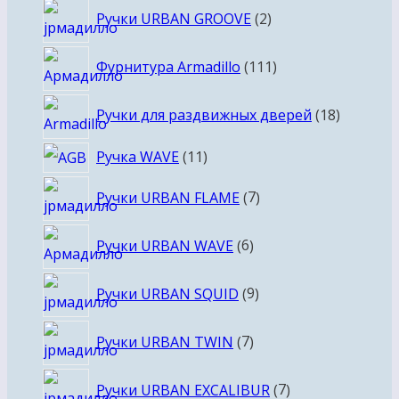
2
Ручки URBAN GROOVE
2
товара
111
Фурнитура Armadillo
111
товаров
18
Ручки для раздвижных дверей
18
товаров
11
Ручка WAVE
11
товаров
7
Ручки URBAN FLAME
7
товаров
6
Ручки URBAN WAVE
6
товаров
9
Ручки URBAN SQUID
9
товаров
7
Ручки URBAN TWIN
7
товаров
7
Ручки URBAN EXCALIBUR
7