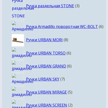
товара
Ручка раздельная STONE
3
6
Ручка Armadillo поворотная WC-BOLT
6
то
8
Ручки URBAN MORI
8
товаров
6
Ручки URBAN TORSO
6
товаров
6
Ручки URBAN GRAND
6
товаров
7
Ручки URBAN SKY
7
товаров
5
Ручка URBAN MIRAGE
5
товаров
2
Ручки URBAN SCREEN
2