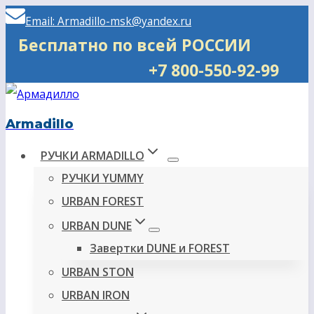
Перейти
Email: Armadillo-msk@yandex.ru
к
Бесплатно по всей РОССИИ
содержимому
+7 800-550-92-99
Armadillo
РУЧКИ ARMADILLO
РУЧКИ YUMMY
URBAN FOREST
URBAN DUNE
Завертки DUNE и FOREST
URBAN STON
URBAN IRON