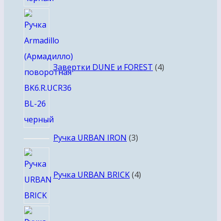
4
товара
Завертки DUNE и FOREST
4
3
Ручка URBAN IRON
3
товара
4
товара
Ручка URBAN BRICK
4
3