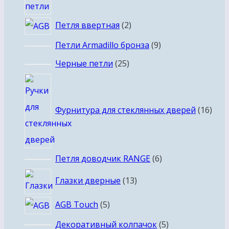
2
Петля ввертная
2
товара
9
Петли Armadillo бронза
9
товаров
25
Черные петли
25
товаров
16
това
Фурнитура для стеклянных дверей
16
6
Петля доводчик RANGE
6
товаров
13
Глазки дверные
13
товаров
5
AGB Touch
5
товаров
5
Декоративный колпачок
5