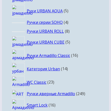
товаров
5
Руки URBAN AQUA
5
товаров
4
Ручки серии SOHO
4
товара
8
Ручки URBAN ROLL
8
товаров
5
Ручки URBAN CUBE
5
товаров
16
Ручки Armadillo Classic
16
товаров
14
Категория Urban
14
товаров
23
WC Classic
23
товара
249
Ручки дверные Armadillo
249
товаров
16
Smart Lock
16