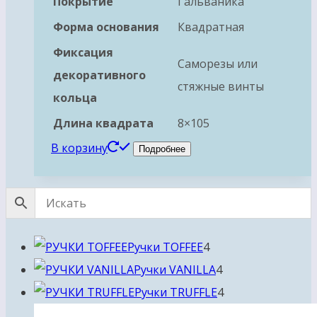
Покрытие
Гальваника
Форма основания
Квадратная
Фиксация
Саморезы или
декоративного
стяжные винты
кольца
Длина квадрата
8×105
В корзину
Подробнее
4
Ручки TOFFEE
4
товара
4
Ручки VANILLA
4
товара
4
Ручки TRUFFLE
4
товара