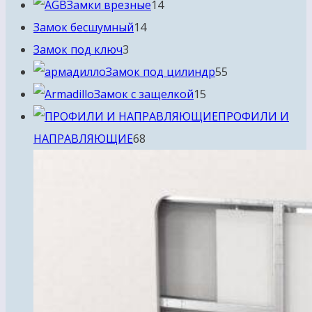
14
товаров
Замки врезные
14
14
товаров
Замок бесшумный
14
3
товаров
Замок под ключ
3
товара
55
Замок под цилиндр
55
15
товаров
Замок с защелкой
15
товаров
ПРОФИЛИ И
68
НАПРАВЛЯЮЩИЕ
68
товаров