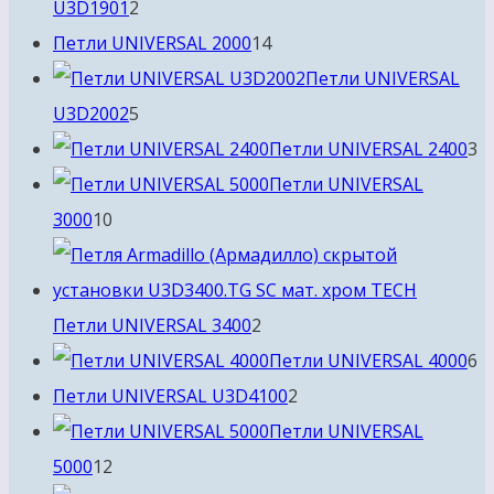
2
U3D1901
2
товара
14
Петли UNIVERSAL 2000
14
товаров
Петли UNIVERSAL
5
U3D2002
5
товаров
3
Петли UNIVERSAL 2400
3
т
Петли UNIVERSAL
10
3000
10
товаров
2
Петли UNIVERSAL 3400
2
товара
6
Петли UNIVERSAL 4000
6
2
т
Петли UNIVERSAL U3D4100
2
товара
Петли UNIVERSAL
12
5000
12