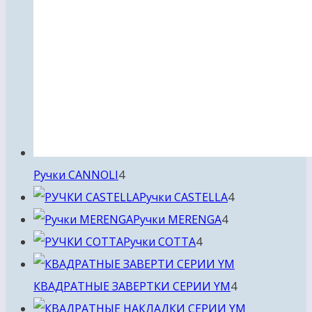
4
Ручки CANNOLI
4
товара
4
Ручки CASTELLA
4
4
товара
Ручки MERENGA
4
4
товара
Ручки COTTA
4
товара
4
КВАДРАТНЫЕ ЗАВЕРТКИ СЕРИИ YM
4
товара