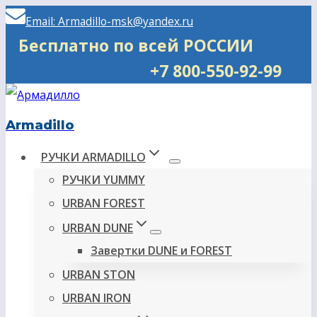
Перейти
Email: Armadillo-msk@yandex.ru
к
Бесплатно по всей РОССИИ
содержимому
+7 800-550-92-99
Armadillo
РУЧКИ ARMADILLO
РУЧКИ YUMMY
URBAN FOREST
URBAN DUNE
Завертки DUNE и FOREST
URBAN STON
URBAN IRON