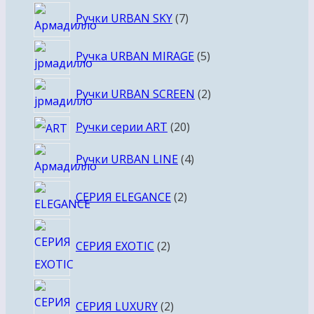
7
Ручки URBAN SKY
7
товаров
5
Ручка URBAN MIRAGE
5
товаров
2
Ручки URBAN SCREEN
2
товара
20
Ручки серии ART
20
товаров
4
Ручки URBAN LINE
4
товара
2
СЕРИЯ ELEGANCE
2
товара
2
СЕРИЯ EXOTIC
2
товара
2
СЕРИЯ LUXURY
2
товара