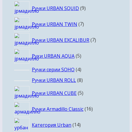
9
Ручки URBAN SQUID
9
товаров
7
Ручки URBAN TWIN
7
товаров
7
Ручки URBAN EXCALIBUR
7
товаров
5
Руки URBAN AQUA
5
товаров
4
Ручки серии SOHO
4
товара
8
Ручки URBAN ROLL
8
товаров
5
Ручки URBAN CUBE
5
товаров
16
Ручки Armadillo Classic
16
товаров
14
Категория Urban
14
товаров