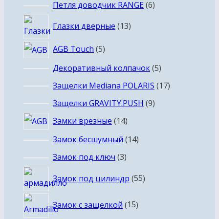
6
Петля доводчик RANGE
6
товаров
13
Глазки дверные
13
товаров
5
AGB Touch
5
товаров
5
Декоративный колпачок
5
товаров
17
Защелки Mediana POLARIS
17
товаров
9
Защелки GRAVITY.PUSH
9
товаров
14
Замки врезные
14
товаров
14
Замок бесшумный
14
товаров
3
Замок под ключ
3
товара
55
Замок под цилиндр
55
товаров
15
Замок с защелкой
15
товаров