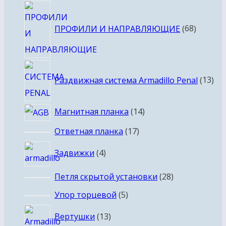
68
товаро
ПРОФИЛИ И НАПРАВЛЯЮЩИЕ
68
13
Раздвижная система Armadillo Penal
13
тов
14
Магнитная планка
14
товаров
17
Ответная планка
17
товаров
4
Задвижки
4
товара
28
Петля скрытой установки
28
товаров
5
Упор торцевой
5
товаров
13
Вертушки
13