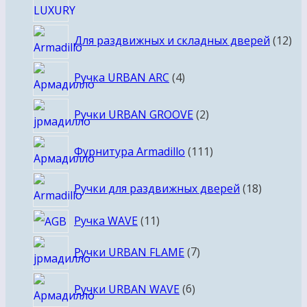
12
Для раздвижных и складных дверей
12
то
4
Ручка URBAN ARC
4
товара
2
Ручки URBAN GROOVE
2
товара
111
Фурнитура Armadillo
111
товаров
18
Ручки для раздвижных дверей
18
товаров
11
Ручка WAVE
11
товаров
7
Ручки URBAN FLAME
7
товаров
6
Ручки URBAN WAVE
6
товаров