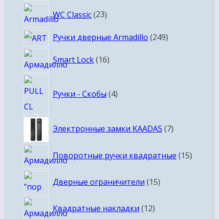
23
WC Classic
23
товара
249
Ручки дверные Armadillo
249
товаров
16
Smart Lock
16
товаров
4
Ручки - Скобы
4
товара
7
Электронные замки KAADAS
7
товаров
15
Поворотные ручки квадратные
15
товаро
15
Дверные ограничители
15
товаров
12
Квадратные накладки
12