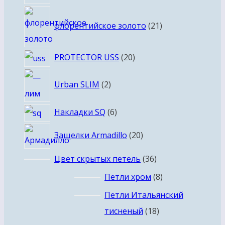
товаров
21
флорентийское золото
21
товар
20
PROTECTOR USS
20
товаров
2
Urban SLIM
2
товара
6
Накладки SQ
6
товаров
20
Защелки Armadillo
20
товаров
36
Цвет скрытых петель
36
товаров
8
Петли хром
8
товаров
Петли Итальянский
18
тисненый
18