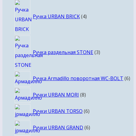
товара
4
товара
Ручка URBAN BRICK
4
3
товара
Ручка раздельная STONE
3
6
Ручка Armadillo поворотная WC-BOLT
6
то
8
Ручки URBAN MORI
8
товаров
6
Ручки URBAN TORSO
6
товаров
6
Ручки URBAN GRAND
6
товаров