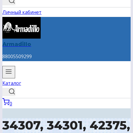
Личный кабинет
Armadillo
88005509299
Каталог
0
34307, 34301, 42375,