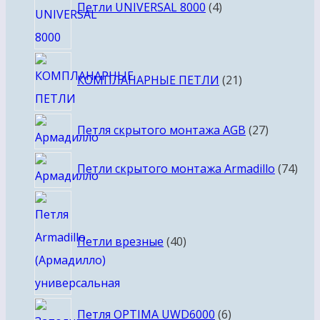
товара
Петли UNIVERSAL 8000
4
21
КОМПЛАНАРНЫЕ ПЕТЛИ
21
товар
27
Петля скрытого монтажа AGB
27
товаров
74
Петли скрытого монтажа Armadillo
74
тов
40
товаров
Петли врезные
40
6
Петля OPTIMA UWD6000
6