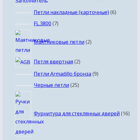
товаров
6
Петли накладные (карточные)
6
товаров
7
FL.3800
7
товаров
2
Маятниковые петли
2
товара
2
Петля ввертная
2
товара
9
Петли Armadillo бронза
9
товаров
25
Черные петли
25
товаров
16
това
Фурнитура для стеклянных дверей
16