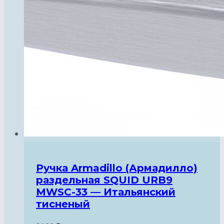
Ручка Armadillo (Армадилло)
раздельная SQUID URB9
MWSC-33 — Итальянский
тисненый