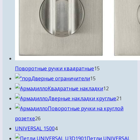
15
Поворотные ручки квадратные
15
15
товаров
Дверные ограничители
15
товаров
12
Квадратные накладки
12
товаров
21
Дверные накладки круглые
21
товар
Поворотные ручки на круглой
26
розетке
26
товаров
4
UNIVERSAL 1500
4
товара
Петли UNIVERSAL