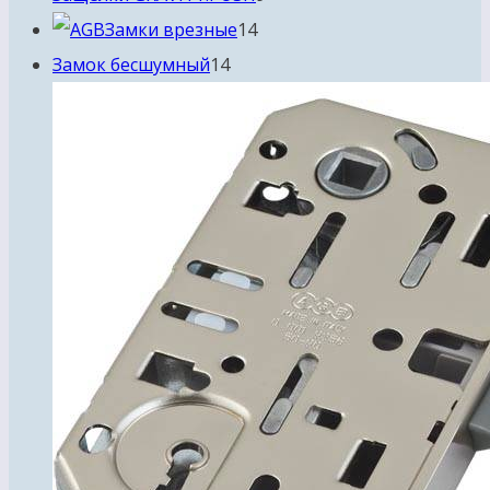
14
товаров
Замки врезные
14
14
товаров
Замок бесшумный
14
товаров