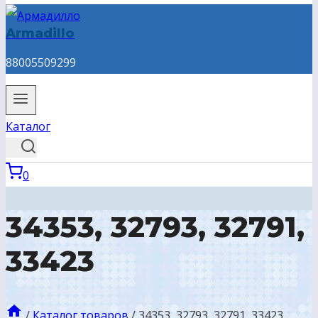
Armadillo
88005509299
Каталог
0
34353, 32793, 32791,
33423
/
Каталог товаров
/
34353, 32793, 32791, 33423