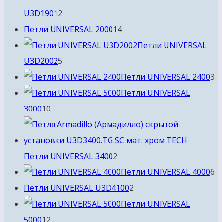
2
U3D1901
2
товара
14
Петли UNIVERSAL 2000
14
товаров
Петли UNIVERSAL
5
U3D2002
5
товаров
3
Петли UNIVERSAL 2400
3
т
Петли UNIVERSAL
10
3000
10
товаров
2
Петли UNIVERSAL 3400
2
товара
6
Петли UNIVERSAL 4000
6
2
т
Петли UNIVERSAL U3D4100
2
товара
Петли UNIVERSAL
12
5000
12