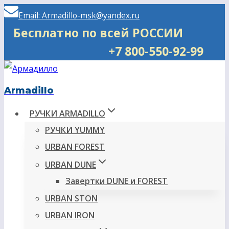
Перейти
Email: Armadillo-msk@yandex.ru
к
Бесплатно по всей РОССИИ
содержимому
+7 800-550-92-99
Armadillo
РУЧКИ ARMADILLO
РУЧКИ YUMMY
URBAN FOREST
URBAN DUNE
Завертки DUNE и FOREST
URBAN STON
URBAN IRON