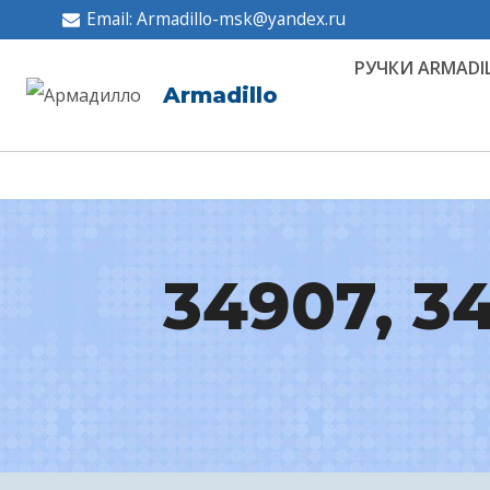
Перейти
Email: Armadillo-msk@yandex.ru
к
РУЧКИ ARMADI
содержимому
Armadillo
34907, 34