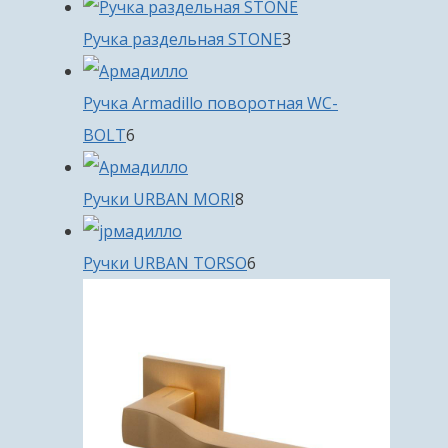
товара
3
Ручка раздельная STONE
3
товара
Ручка Armadillo поворотная WC-
6
BOLT
6
товаров
8
Ручки URBAN MORI
8
товаров
6
Ручки URBAN TORSO
6
товаров