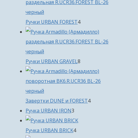
4
Ручки URBAN FOREST
4
товара
8
Ручки URBAN GRAVEL
8
товаров
4
Завертки DUNE и FOREST
4
3
товара
Ручка URBAN IRON
3
товара
4
Ручка URBAN BRICK
4