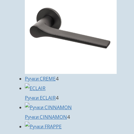
4
Ручки CREME
4
товара
4
Ручки ECLAIR
4
товара
4
Ручки CINNAMON
4
товара