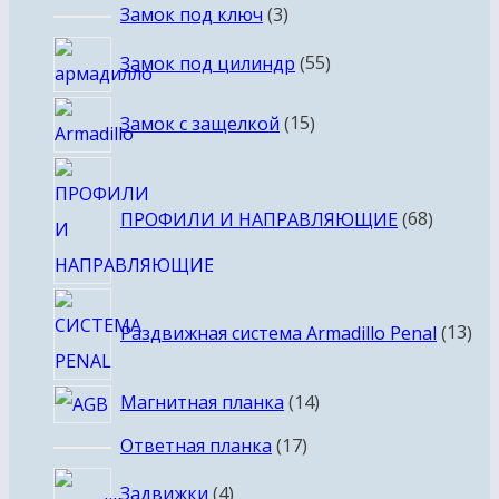
товаров
3
Замок под ключ
3
товара
55
Замок под цилиндр
55
товаров
15
Замок с защелкой
15
товаров
68
товаро
ПРОФИЛИ И НАПРАВЛЯЮЩИЕ
68
13
Раздвижная система Armadillo Penal
13
тов
14
Магнитная планка
14
товаров
17
Ответная планка
17
товаров
4
Задвижки
4