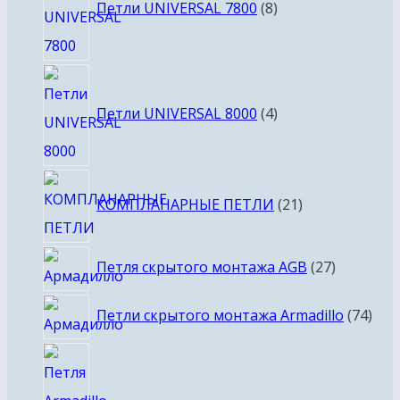
товаров
Петли UNIVERSAL 7800
8
4
товара
Петли UNIVERSAL 8000
4
21
КОМПЛАНАРНЫЕ ПЕТЛИ
21
товар
27
Петля скрытого монтажа AGB
27
товаров
74
Петли скрытого монтажа Armadillo
74
тов
40
товаров