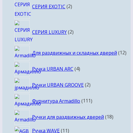
СЕРИЯ EXOTIC
2
товара
2
СЕРИЯ LUXURY
2
товара
12
Для раздвижных и складных дверей
12
то
4
Ручка URBAN ARC
4
товара
2
Ручки URBAN GROOVE
2
товара
111
Фурнитура Armadillo
111
товаров
18
Ручки для раздвижных дверей
18
товаров
11
Ручка WAVE
11