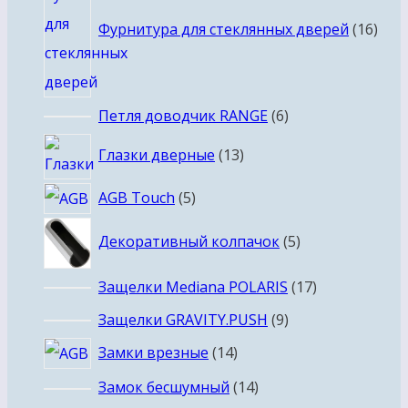
това
Фурнитура для стеклянных дверей
16
6
Петля доводчик RANGE
6
товаров
13
Глазки дверные
13
товаров
5
AGB Touch
5
товаров
5
Декоративный колпачок
5
товаров
17
Защелки Mediana POLARIS
17
товаров
9
Защелки GRAVITY.PUSH
9
товаров
14
Замки врезные
14
товаров
14
Замок бесшумный
14