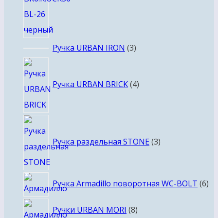
3
Ручка URBAN IRON
3
товара
4
товара
Ручка URBAN BRICK
4
3
товара
Ручка раздельная STONE
3
6
Ручка Armadillo поворотная WC-BOLT
6
то
8
Ручки URBAN MORI
8