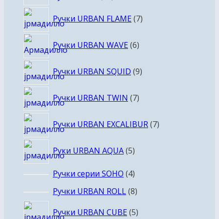
товаров
7
Ручки URBAN FLAME
7
товаров
6
Ручки URBAN WAVE
6
товаров
9
Ручки URBAN SQUID
9
товаров
7
Ручки URBAN TWIN
7
товаров
7
Ручки URBAN EXCALIBUR
7
товаров
5
Руки URBAN AQUA
5
товаров
4
Ручки серии SOHO
4
товара
8
Ручки URBAN ROLL
8
товаров
5
Ручки URBAN CUBE
5