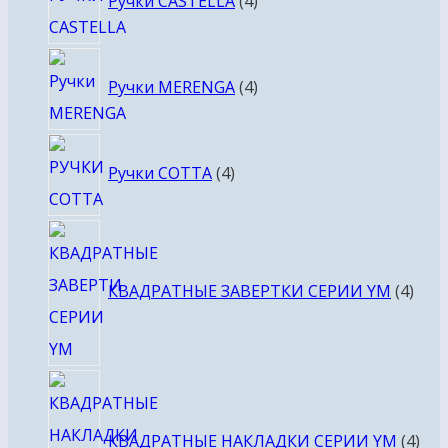
Ручки CASTELLA
4
товара
4
Ручки MERENGA
4
товара
4
Ручки COTTA
4
товара
4
това
КВАДРАТНЫЕ ЗАВЕРТКИ СЕРИИ YM
4
4
тов
КВАДРАТНЫЕ НАКЛАДКИ СЕРИИ YM
4