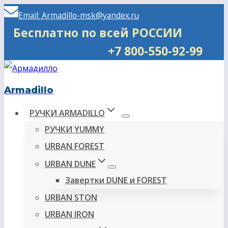
Перейти
Email: Armadillo-msk@yandex.ru
к
Бесплатно по всей РОССИИ
содержимому
+7 800-550-92-99
Armadillo
РУЧКИ ARMADILLO
РУЧКИ YUMMY
URBAN FOREST
URBAN DUNE
Завертки DUNE и FOREST
URBAN STON
URBAN IRON