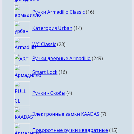
товаров
16
Ручки Armadillo Classic
16
товаров
14
Категория Urban
14
товаров
23
WC Classic
23
товара
249
Ручки дверные Armadillo
249
товаров
16
Smart Lock
16
товаров
4
Ручки - Скобы
4
товара
7
Электронные замки KAADAS
7
товаров
15
Поворотные ручки квадратные
15