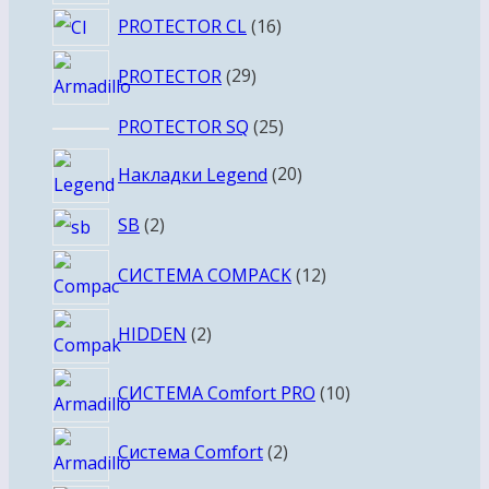
товаров
16
PROTECTOR CL
16
товаров
29
PROTECTOR
29
товаров
25
PROTECTOR SQ
25
товаров
20
Накладки Legend
20
товаров
2
SB
2
товара
12
СИСТЕМА COMPACK
12
товаров
2
HIDDEN
2
товара
10
СИСТЕМА Comfort PRO
10
товаров
2
Система Comfort
2
товара