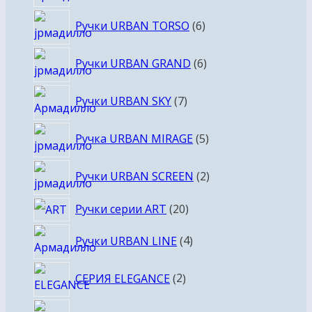
товаров
6
Ручки URBAN TORSO
6
товаров
6
Ручки URBAN GRAND
6
товаров
7
Ручки URBAN SKY
7
товаров
5
Ручка URBAN MIRAGE
5
товаров
2
Ручки URBAN SCREEN
2
товара
20
Ручки серии ART
20
товаров
4
Ручки URBAN LINE
4
товара
2
СЕРИЯ ELEGANCE
2
товара
2