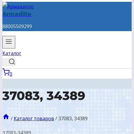
Armadillo
88005509299
Каталог
0
37083, 34389
/
Каталог товаров
/
37083, 34389
37083-34389