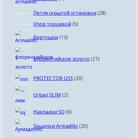
товара
28
Петля скрытой установки
28
товаров
5
Упор торцевой
5
товаров
13
Вертушки
13
товаров
21
флорентийское золото
21
товар
20
PROTECTOR USS
20
товаров
2
Urban SLIM
2
товара
6
Накладки SQ
6
товаров
20
Защелки Armadillo
20
товаров