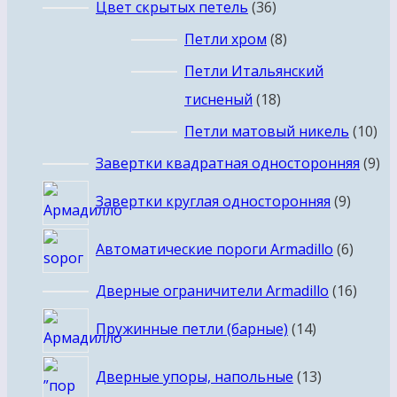
36
Цвет скрытых петель
36
товаров
8
Петли хром
8
товаров
Петли Итальянский
18
тисненый
18
товаров
10
Петли матовый никель
10
то
9
Завертки квадратная односторонняя
9
то
9
Завертки круглая односторонняя
9
товар
6
Автоматические пороги Armadillo
6
товар
16
Дверные ограничители Armadillo
16
товар
14
Пружинные петли (барные)
14
товаров
13
Дверные упоры, напольные
13