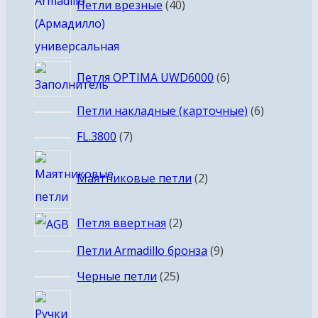
Петли врезные
40
6
Петля OPTIMA UWD6000
6
товаров
6
Петли накладные (карточные)
6
товаров
7
FL.3800
7
товаров
2
Маятниковые петли
2
товара
2
Петля ввертная
2
товара
9
Петли Armadillo бронза
9
товаров
25
Черные петли
25
товаров
16