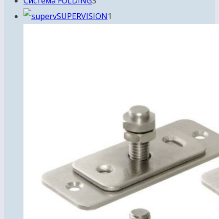
Система FOLDING
3
товара
1
SUPERVISION
1
товар