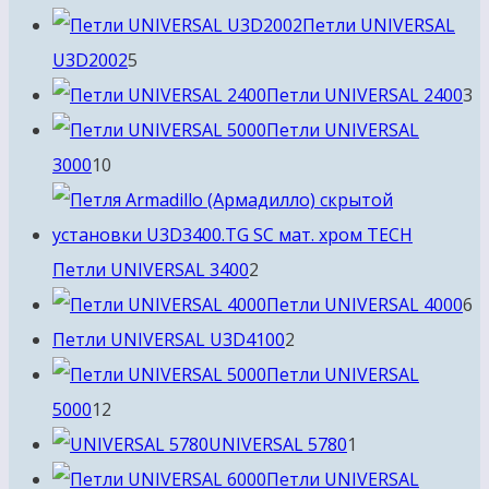
товаров
Петли UNIVERSAL
5
U3D2002
5
товаров
3
Петли UNIVERSAL 2400
3
т
Петли UNIVERSAL
10
3000
10
товаров
2
Петли UNIVERSAL 3400
2
товара
6
Петли UNIVERSAL 4000
6
2
т
Петли UNIVERSAL U3D4100
2
товара
Петли UNIVERSAL
12
5000
12
товаров
1
UNIVERSAL 5780
1
товар
Петли UNIVERSAL