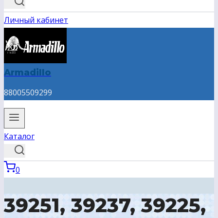
Личный кабинет
Armadillo
88005509299
Каталог
0
39251, 39237, 39225,