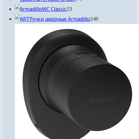
23
товаров
WC Classic
23
товара
249
Ручки дверные Armadillo
249
товаров