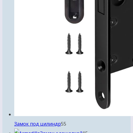
55
Замок под цилиндр
55
товаров
15