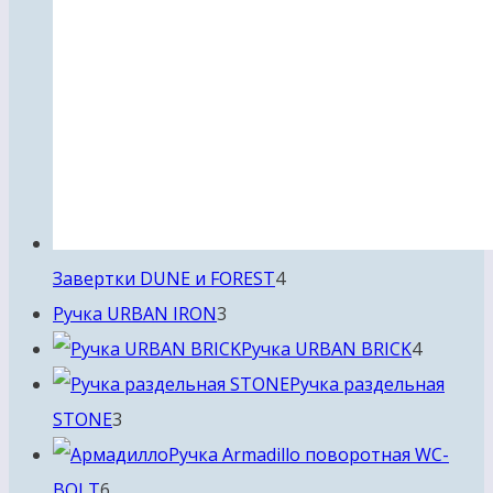
4
Завертки DUNE и FOREST
4
3
товара
Ручка URBAN IRON
3
товара
4
Ручка URBAN BRICK
4
товара
Ручка раздельная
3
STONE
3
товара
Ручка Armadillo поворотная WC-
6
BOLT
6