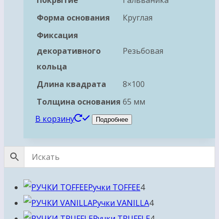
Форма основания
Круглая
Фиксация
декоративного
Резьбовая
кольца
Длина квадрата
8×100
Толщина основания
65 мм
В корзину
Подробнее
4
Ручки TOFFEE
4
товара
4
Ручки VANILLA
4
товара
4
Ручки TRUFFLE
4