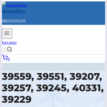
Armadillo
88005509299
Каталог
0
39559, 39551, 39207,
39257, 39245, 40331,
39229