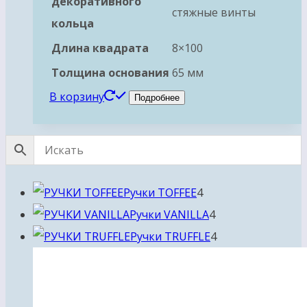
декоративного
стяжные винты
кольца
Длина квадрата
8×100
Толщина основания
65 мм
В корзину
Подробнее
4
Ручки TOFFEE
4
товара
4
Ручки VANILLA
4
товара
4
Ручки TRUFFLE
4
товара