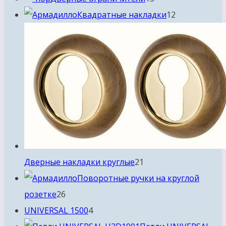
товаров
12
Квадратные накладки
12
товаров
21
Дверные накладки круглые
21
товар
Поворотные ручки на круглой
26
розетке
26
товаров
4
UNIVERSAL 1500
4
товара