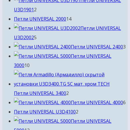
Петли UNIVERSAL
2
U3D1901
2
товара
14
Петли UNIVERSAL 2000
14
товаров
Петли UNIVERSAL
5
U3D2002
5
товаров
3
Петли UNIVERSAL 2400
3
т
Петли UNIVERSAL
10
3000
10
товаров
2
Петли UNIVERSAL 3400
2
товара
6
Петли UNIVERSAL 4000
6
2
т
Петли UNIVERSAL U3D4100
2
товара
Петли UNIVERSAL
12