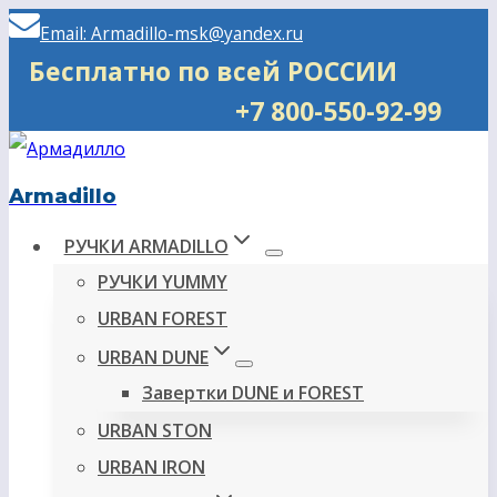
Перейти
Email: Armadillo-msk@yandex.ru
к
Бесплатно по всей РОССИИ
содержимому
+7 800-550-92-99
Armadillo
РУЧКИ ARMADILLO
РУЧКИ YUMMY
URBAN FOREST
URBAN DUNE
Завертки DUNE и FOREST
URBAN STON
URBAN IRON