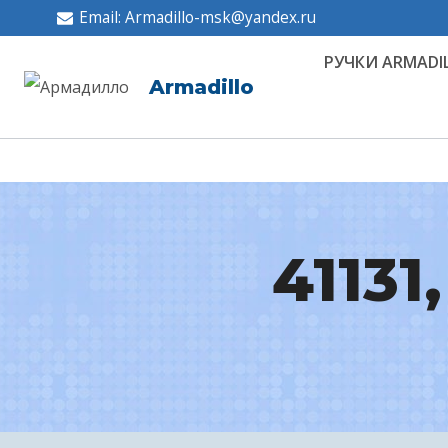
Перейти
Email: Armadillo-msk@yandex.ru
к
РУЧКИ ARMADI
содержимому
Armadillo
41131