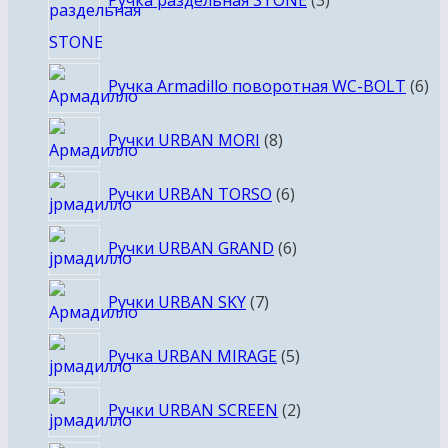
Ручка раздельная STONE
3
6
Ручка Armadillo поворотная WC-BOLT
6
то
8
Ручки URBAN MORI
8
товаров
6
Ручки URBAN TORSO
6
товаров
6
Ручки URBAN GRAND
6
товаров
7
Ручки URBAN SKY
7
товаров
5
Ручка URBAN MIRAGE
5
товаров
2
Ручки URBAN SCREEN
2
товара