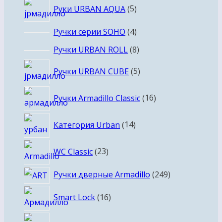
5
Руки URBAN AQUA
5
товаров
4
Ручки серии SOHO
4
товара
8
Ручки URBAN ROLL
8
товаров
5
Ручки URBAN CUBE
5
товаров
16
Ручки Armadillo Classic
16
товаров
14
Категория Urban
14
товаров
23
WC Classic
23
товара
249
Ручки дверные Armadillo
249
товаров
16
Smart Lock
16
товаров
4