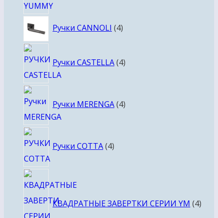
4
Ручки CANNOLI
4
товара
4
Ручки CASTELLA
4
товара
4
Ручки MERENGA
4
товара
4
Ручки COTTA
4
товара
4
това
КВАДРАТНЫЕ ЗАВЕРТКИ СЕРИИ YM
4