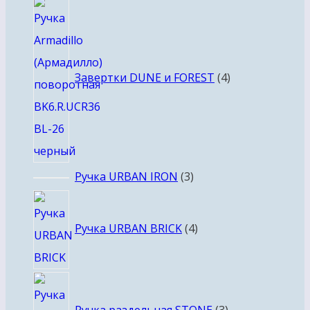
4
товара
Завертки DUNE и FOREST
4
3
Ручка URBAN IRON
3
товара
4
товара
Ручка URBAN BRICK
4
3
товара