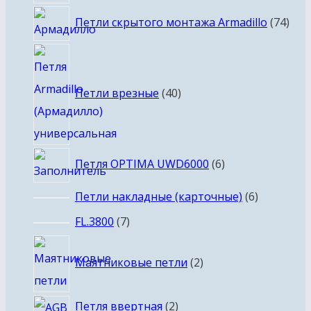
товаров
74
Петли скрытого монтажа Armadillo
74
тов
40
товаров
Петли врезные
40
6
Петля OPTIMA UWD6000
6
товаров
6
Петли накладные (карточные)
6
товаров
7
FL.3800
7
товаров
2
Маятниковые петли
2
товара
2
Петля ввертная
2