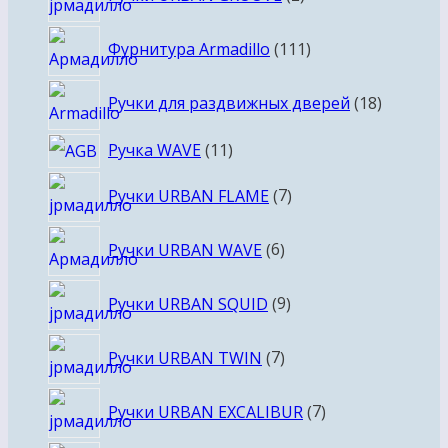
товара
111
Фурнитура Armadillo
111
товаров
18
Ручки для раздвижных дверей
18
товаров
11
Ручка WAVE
11
товаров
7
Ручки URBAN FLAME
7
товаров
6
Ручки URBAN WAVE
6
товаров
9
Ручки URBAN SQUID
9
товаров
7
Ручки URBAN TWIN
7
товаров
7
Ручки URBAN EXCALIBUR
7
товаров