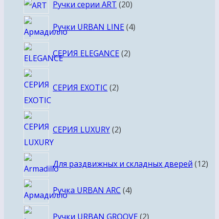
20
Ручки серии ART
20
товаров
4
Ручки URBAN LINE
4
товара
2
СЕРИЯ ELEGANCE
2
товара
2
СЕРИЯ EXOTIC
2
товара
2
СЕРИЯ LUXURY
2
товара
12
Для раздвижных и складных дверей
12
то
4
Ручка URBAN ARC
4
товара
2
Ручки URBAN GROOVE
2