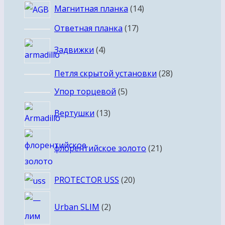
14
Магнитная планка
14
товаров
17
Ответная планка
17
товаров
4
Задвижки
4
товара
28
Петля скрытой установки
28
товаров
5
Упор торцевой
5
товаров
13
Вертушки
13
товаров
21
флорентийское золото
21
товар
20
PROTECTOR USS
20
товаров
2
Urban SLIM
2
товара