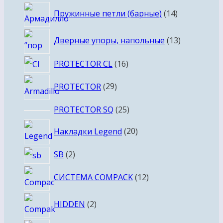
товар
14
Пружинные петли (барные)
14
товаров
13
Дверные упоры, напольные
13
товаров
16
PROTECTOR CL
16
товаров
29
PROTECTOR
29
товаров
25
PROTECTOR SQ
25
товаров
20
Накладки Legend
20
товаров
2
SB
2
товара
12
СИСТЕМА COMPACK
12
товаров
2
HIDDEN
2
товара