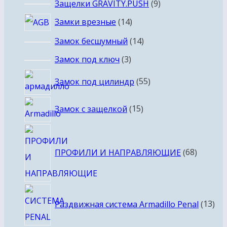
товаров
9
Защелки GRAVITY.PUSH
9
товаров
14
Замки врезные
14
товаров
14
Замок бесшумный
14
товаров
3
Замок под ключ
3
товара
55
Замок под цилиндр
55
товаров
15
Замок с защелкой
15
товаров
68
товаро
ПРОФИЛИ И НАПРАВЛЯЮЩИЕ
68
13
Раздвижная система Armadillo Penal
13
тов