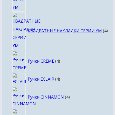
4
тов
КВАДРАТНЫЕ НАКЛАДКИ СЕРИИ YM
4
4
Ручки CREME
4
товара
4
Ручки ECLAIR
4
товара
4
Ручки CINNAMON
4
товара
4