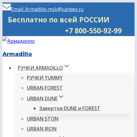
Перейти
Email: Armadillo-msk@yandex.ru
к
Бесплатно по всей РОССИИ
содержимому
+7 800-550-92-99
Armadillo
РУЧКИ ARMADILLO
РУЧКИ YUMMY
URBAN FOREST
URBAN DUNE
Завертки DUNE и FOREST
URBAN STON
URBAN IRON