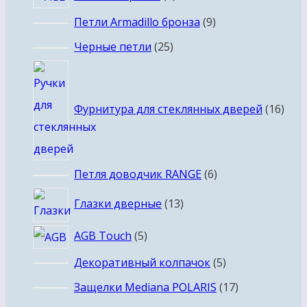
товара
9
Петли Armadillo бронза
9
товаров
25
Черные петли
25
товаров
16
това
Фурнитура для стеклянных дверей
16
6
Петля доводчик RANGE
6
товаров
13
Глазки дверные
13
товаров
5
AGB Touch
5
товаров
5
Декоративный колпачок
5
товаров
17
Защелки Mediana POLARIS
17