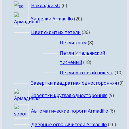
6
Накладки SQ
6
товаров
20
Защелки Armadillo
20
товаров
36
Цвет скрытых петель
36
товаров
8
Петли хром
8
товаров
Петли Итальянский
18
тисненый
18
товаров
10
Петли матовый никель
10
то
9
Завертки квадратная односторонняя
9
то
9
Завертки круглая односторонняя
9
товар
6
Автоматические пороги Armadillo
6
товар
16
Дверные ограничители Armadillo
16