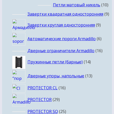
товаров
10
Петли матовый никель
10
то
9
Завертки квадратная односторонняя
9
то
9
Завертки круглая односторонняя
9
товар
6
Автоматические пороги Armadillo
6
товар
16
Дверные ограничители Armadillo
16
товар
14
Пружинные петли (барные)
14
товаров
13
Дверные упоры, напольные
13
товаров
16
PROTECTOR CL
16
товаров
29
PROTECTOR
29
товаров
25
PROTECTOR SQ
25