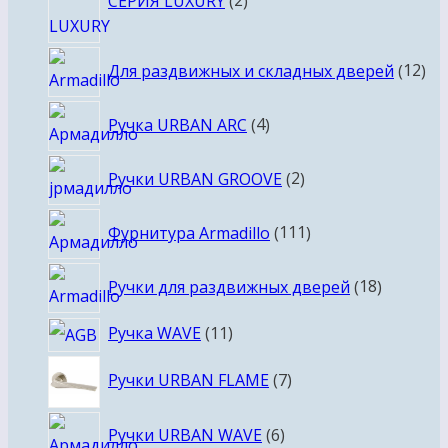
СЕРИЯ LUXURY
2
товара
12
Для раздвижных и складных дверей
12
то
4
Ручка URBAN ARC
4
товара
2
Ручки URBAN GROOVE
2
товара
111
Фурнитура Armadillo
111
товаров
18
Ручки для раздвижных дверей
18
товаров
11
Ручка WAVE
11
товаров
7
Ручки URBAN FLAME
7
товаров
6
Ручки URBAN WAVE
6