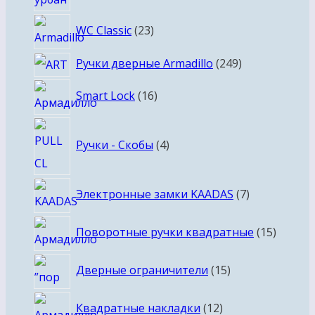
товаров
23
WC Classic
23
товара
249
Ручки дверные Armadillo
249
товаров
16
Smart Lock
16
товаров
4
Ручки - Скобы
4
товара
7
Электронные замки KAADAS
7
товаров
15
Поворотные ручки квадратные
15
товаро
15
Дверные ограничители
15
товаров
12
Квадратные накладки
12