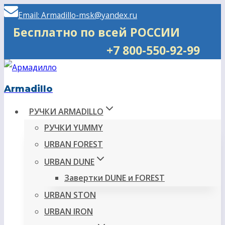
Перейти
Email: Armadillo-msk@yandex.ru
к
Бесплатно по всей РОССИИ
содержимому
+7 800-550-92-99
Armadillo
РУЧКИ ARMADILLO
РУЧКИ YUMMY
URBAN FOREST
URBAN DUNE
Завертки DUNE и FOREST
URBAN STON
URBAN IRON