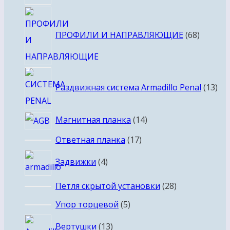
товаров
68
товаро
ПРОФИЛИ И НАПРАВЛЯЮЩИЕ
68
13
Раздвижная система Armadillo Penal
13
тов
14
Магнитная планка
14
товаров
17
Ответная планка
17
товаров
4
Задвижки
4
товара
28
Петля скрытой установки
28
товаров
5
Упор торцевой
5
товаров
13
Вертушки
13