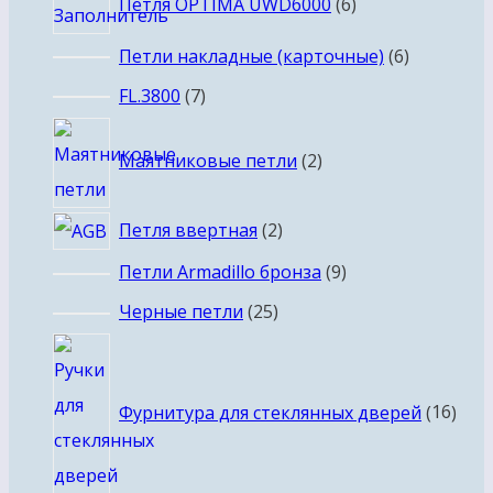
Петля OPTIMA UWD6000
6
товаров
6
Петли накладные (карточные)
6
товаров
7
FL.3800
7
товаров
2
Маятниковые петли
2
товара
2
Петля ввертная
2
товара
9
Петли Armadillo бронза
9
товаров
25
Черные петли
25
товаров
16
това
Фурнитура для стеклянных дверей
16