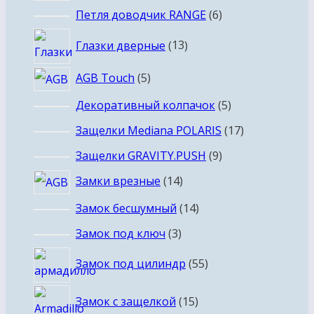
6
Петля доводчик RANGE
6
товаров
13
Глазки дверные
13
товаров
5
AGB Touch
5
товаров
5
Декоративный колпачок
5
товаров
17
Защелки Mediana POLARIS
17
товаров
9
Защелки GRAVITY.PUSH
9
товаров
14
Замки врезные
14
товаров
14
Замок бесшумный
14
товаров
3
Замок под ключ
3
товара
55
Замок под цилиндр
55
товаров
15
Замок с защелкой
15