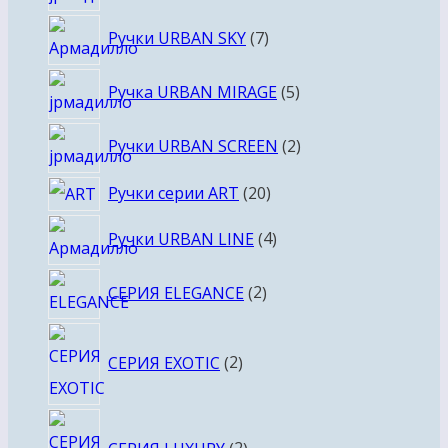
товаров
7
Ручки URBAN SKY
7
товаров
5
Ручка URBAN MIRAGE
5
товаров
2
Ручки URBAN SCREEN
2
товара
20
Ручки серии ART
20
товаров
4
Ручки URBAN LINE
4
товара
2
СЕРИЯ ELEGANCE
2
товара
2
СЕРИЯ EXOTIC
2
товара
2