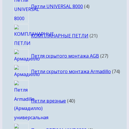
товара
Петли UNIVERSAL 8000
4
21
КОМПЛАНАРНЫЕ ПЕТЛИ
21
товар
27
Петля скрытого монтажа AGB
27
товаров
74
Петли скрытого монтажа Armadillo
74
тов
40
товаров
Петли врезные
40
6