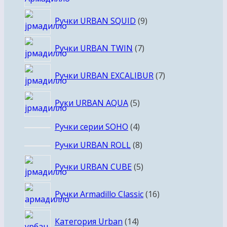
товаров
9
Ручки URBAN SQUID
9
товаров
7
Ручки URBAN TWIN
7
товаров
7
Ручки URBAN EXCALIBUR
7
товаров
5
Руки URBAN AQUA
5
товаров
4
Ручки серии SOHO
4
товара
8
Ручки URBAN ROLL
8
товаров
5
Ручки URBAN CUBE
5
товаров
16
Ручки Armadillo Classic
16
товаров
14
Категория Urban
14