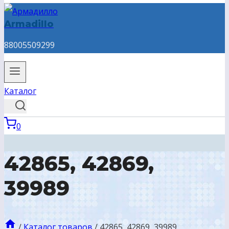
Armadillo
88005509299
Каталог
0
42865, 42869,
39989
/
Каталог товаров
/
42865, 42869, 39989