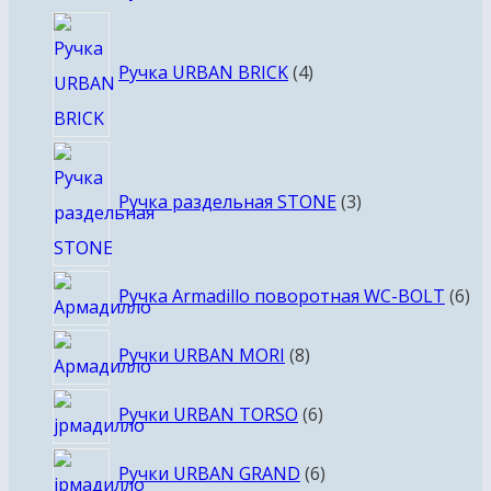
товара
4
товара
Ручка URBAN BRICK
4
3
товара
Ручка раздельная STONE
3
6
Ручка Armadillo поворотная WC-BOLT
6
то
8
Ручки URBAN MORI
8
товаров
6
Ручки URBAN TORSO
6
товаров
6
Ручки URBAN GRAND
6