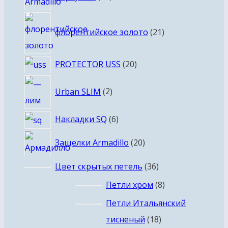
товаров
21
флорентийское золото
21
товар
20
PROTECTOR USS
20
товаров
2
Urban SLIM
2
товара
6
Накладки SQ
6
товаров
20
Защелки Armadillo
20
товаров
36
Цвет скрытых петель
36
товаров
8
Петли хром
8
товаров
Петли Итальянский
18
тисненый
18