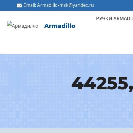
Перейти
Email: Armadillo-msk@yandex.ru
к
РУЧКИ ARMADI
содержимому
Armadillo
44255,