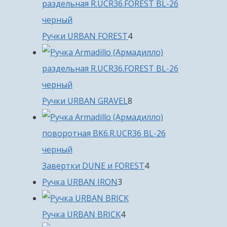
4
Ручки URBAN FOREST
4
товара
8
Ручки URBAN GRAVEL
8
товаров
4
Завертки DUNE и FOREST
4
3
товара
Ручка URBAN IRON
3
товара
4
Ручка URBAN BRICK
4