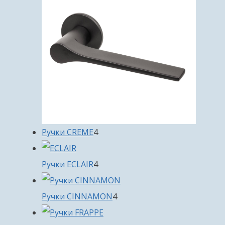
4
Ручки CREME
4
товара
4
Ручки ECLAIR
4
товара
4
Ручки CINNAMON
4
товара