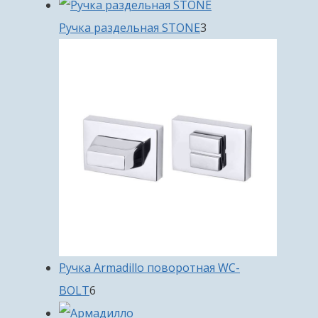
товара
3
Ручка раздельная STONE
3
товара
Ручка Armadillo поворотная WC-
6
BOLT
6
товаров