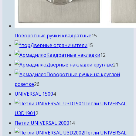
15
Поворотные ручки квадратные
15
15
товаров
Дверные ограничители
15
товаров
12
Квадратные накладки
12
товаров
21
Дверные накладки круглые
21
товар
Поворотные ручки на круглой
26
розетке
26
товаров
4
UNIVERSAL 1500
4
товара
Петли UNIVERSAL
2
U3D1901
2
товара
14
Петли UNIVERSAL 2000
14
товаров
Петли UNIVERSAL