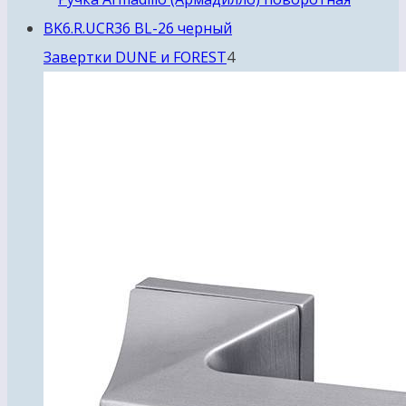
4
Завертки DUNE и FOREST
4
товара