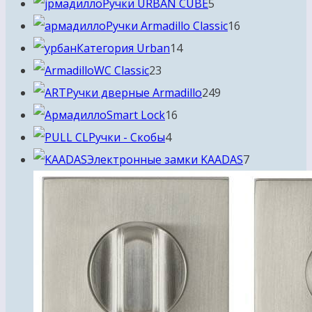
товаров
5
Ручки URBAN CUBE
5
товаров
16
Ручки Armadillo Classic
16
14
товаров
Категория Urban
14
23
товаров
WC Classic
23
товара
249
Ручки дверные Armadillo
249
16
товаров
Smart Lock
16
4
товаров
Ручки - Скобы
4
товара
7
Электронные замки KAADAS
7
товаров