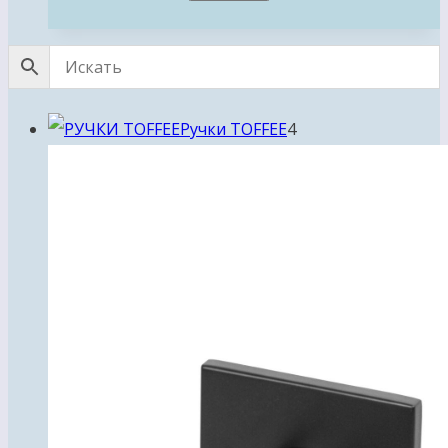
4
Ручки TOFFEE
4
товара