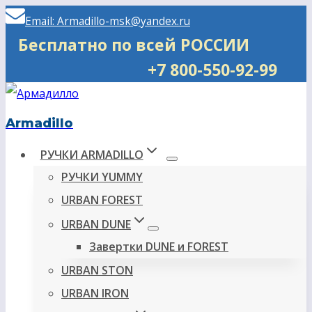
Перейти
Email: Armadillo-msk@yandex.ru
к
Бесплатно по всей РОССИИ
содержимому
+7 800-550-92-99
Armadillo
РУЧКИ ARMADILLO
РУЧКИ YUMMY
URBAN FOREST
URBAN DUNE
Завертки DUNE и FOREST
URBAN STON
URBAN IRON