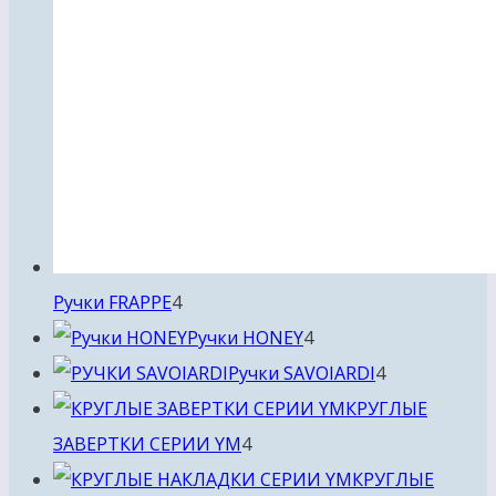
4
Ручки FRAPPE
4
товара
4
Ручки HONEY
4
товара
4
Ручки SAVOIARDI
4
товара
КРУГЛЫЕ
4
ЗАВЕРТКИ СЕРИИ YM
4
товара
КРУГЛЫЕ