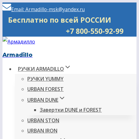
Перейти
Email: Armadillo-msk@yandex.ru
к
Бесплатно по всей РОССИИ
содержимому
+7 800-550-92-99
Armadillo
РУЧКИ ARMADILLO
РУЧКИ YUMMY
URBAN FOREST
URBAN DUNE
Завертки DUNE и FOREST
URBAN STON
URBAN IRON