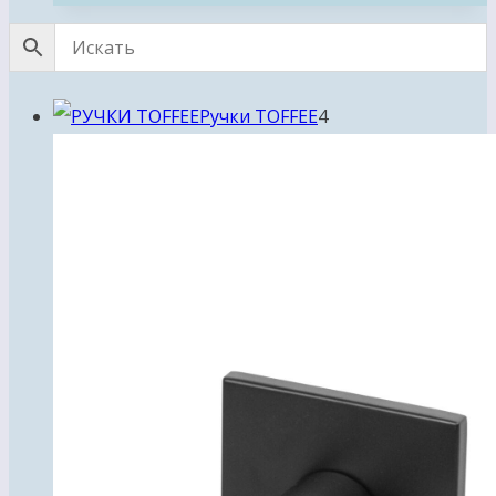
4
Ручки TOFFEE
4
товара