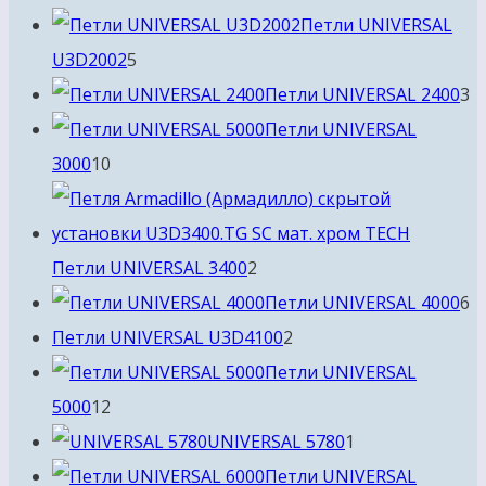
товаров
Петли UNIVERSAL
5
U3D2002
5
товаров
3
Петли UNIVERSAL 2400
3
т
Петли UNIVERSAL
10
3000
10
товаров
2
Петли UNIVERSAL 3400
2
товара
6
Петли UNIVERSAL 4000
6
2
т
Петли UNIVERSAL U3D4100
2
товара
Петли UNIVERSAL
12
5000
12
товаров
1
UNIVERSAL 5780
1
товар
Петли UNIVERSAL