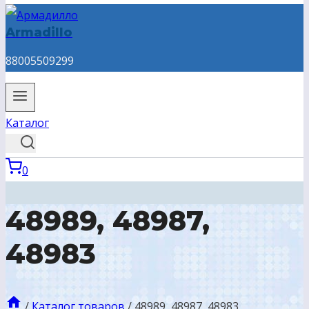
Armadillo
88005509299
Каталог
0
48989, 48987,
48983
/
Каталог товаров
/
48989, 48987, 48983