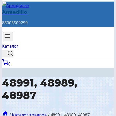
Armadillo
88005509299
Каталог
0
48991, 48989,
48987
/
Каталог товаров
/
48991, 48989, 48987