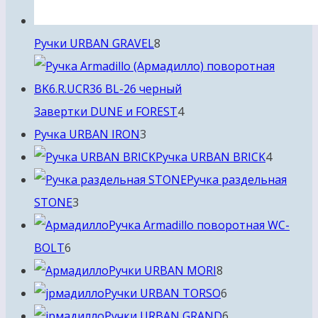
8
Ручки URBAN GRAVEL
8
товаров
4
Завертки DUNE и FOREST
4
3
товара
Ручка URBAN IRON
3
товара
4
Ручка URBAN BRICK
4
товара
Ручка раздельная
3
STONE
3
товара
Ручка Armadillo поворотная WC-
6
BOLT
6
товаров
8
Ручки URBAN MORI
8
товаров
6
Ручки URBAN TORSO
6
товаров
6
Ручки URBAN GRAND
6