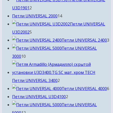
2
U3D1901
2
товара
14
Петли UNIVERSAL 2000
14
товаров
Петли UNIVERSAL
5
U3D2002
5
товаров
3
Петли UNIVERSAL 2400
3
т
Петли UNIVERSAL
10
3000
10
товаров
2
Петли UNIVERSAL 3400
2
товара
6
Петли UNIVERSAL 4000
6
2
т
Петли UNIVERSAL U3D4100
2
товара
Петли UNIVERSAL
12
5000
12