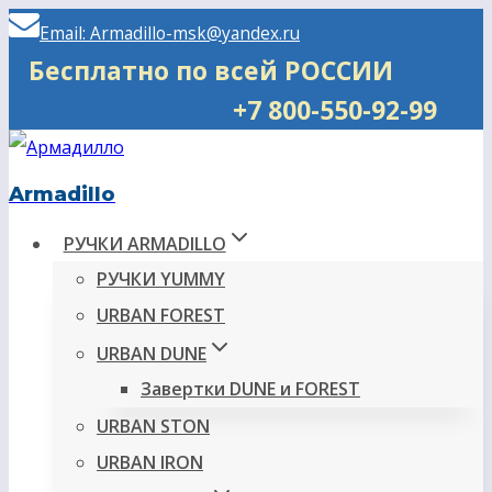
Перейти
Email: Armadillo-msk@yandex.ru
к
Бесплатно по всей РОССИИ
содержимому
+7 800-550-92-99
Armadillo
РУЧКИ ARMADILLO
РУЧКИ YUMMY
URBAN FOREST
URBAN DUNE
Завертки DUNE и FOREST
URBAN STON
URBAN IRON