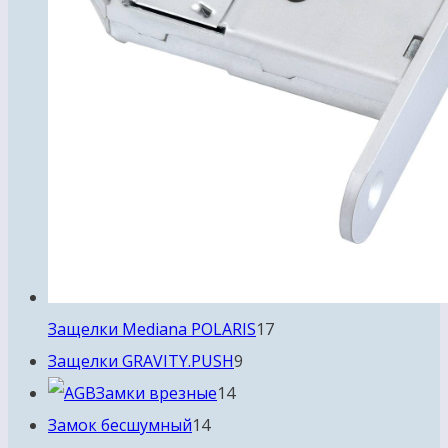
17
Защелки Mediana POLARIS
17
9
товаров
Защелки GRAVITY.PUSH
9
14
товаров
Замки врезные
14
14
товаров
Замок бесшумный
14