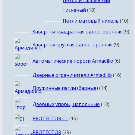
Петли Итальянский
18
тисненый
18
товаров
10
Петли матовый никель
10
то
9
Завертки квадратная односторонняя
9
то
9
Завертки круглая односторонняя
9
товар
6
Автоматические пороги Armadillo
6
товар
16
Дверные ограничители Armadillo
16
товар
14
Пружинные петли (барные)
14
товаров
13
Дверные упоры, напольные
13
товаров
16
PROTECTOR CL
16
товаров
29
PROTECTOR
29