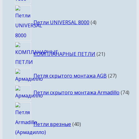
4
товара
Петли UNIVERSAL 8000
4
21
КОМПЛАНАРНЫЕ ПЕТЛИ
21
товар
27
Петля скрытого монтажа AGB
27
товаров
74
Петли скрытого монтажа Armadillo
74
тов
40
товаров
Петли врезные
40