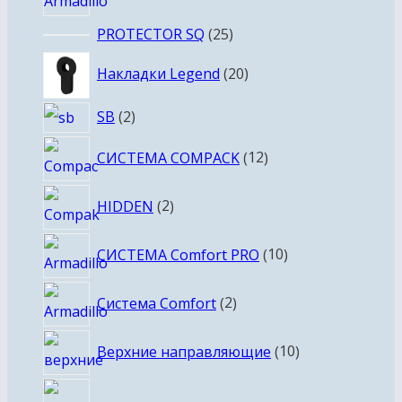
товаров
25
PROTECTOR SQ
25
товаров
20
Накладки Legend
20
товаров
2
SB
2
товара
12
СИСТЕМА COMPACK
12
товаров
2
HIDDEN
2
товара
10
СИСТЕМА Comfort PRO
10
товаров
2
Система Comfort
2
товара
10
Верхние направляющие
10
товаров
15