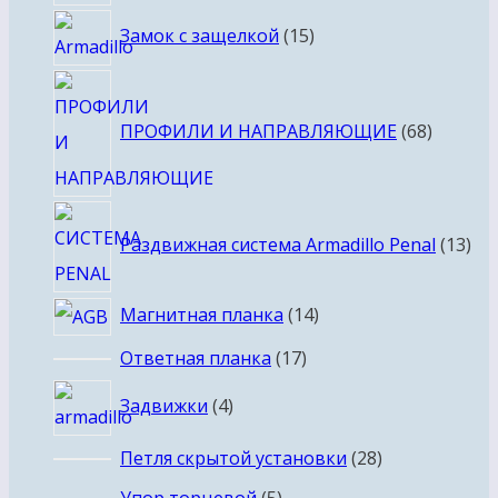
товаров
15
Замок с защелкой
15
товаров
68
товаро
ПРОФИЛИ И НАПРАВЛЯЮЩИЕ
68
13
Раздвижная система Armadillo Penal
13
тов
14
Магнитная планка
14
товаров
17
Ответная планка
17
товаров
4
Задвижки
4
товара
28
Петля скрытой установки
28
товаров
5
Упор торцевой
5