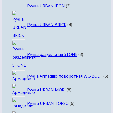
3
Ручка URBAN IRON
3
товара
4
товара
Ручка URBAN BRICK
4
3
товара
Ручка раздельная STONE
3
6
Ручка Armadillo поворотная WC-BOLT
6
то
8
Ручки URBAN MORI
8
товаров
6
Ручки URBAN TORSO
6
товаров