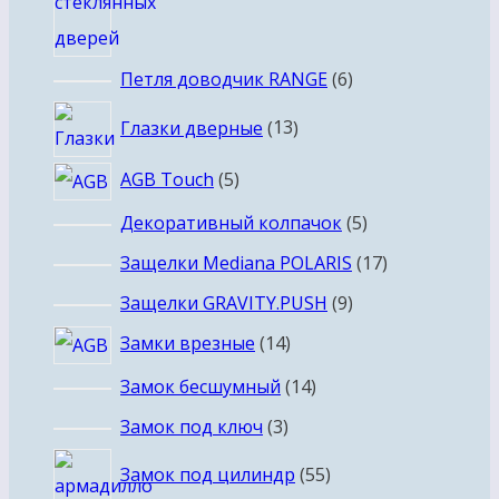
6
Петля доводчик RANGE
6
товаров
13
Глазки дверные
13
товаров
5
AGB Touch
5
товаров
5
Декоративный колпачок
5
товаров
17
Защелки Mediana POLARIS
17
товаров
9
Защелки GRAVITY.PUSH
9
товаров
14
Замки врезные
14
товаров
14
Замок бесшумный
14
товаров
3
Замок под ключ
3
товара
55
Замок под цилиндр
55