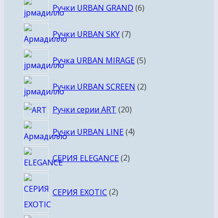
6
Ручки URBAN GRAND
6
товаров
7
Ручки URBAN SKY
7
товаров
5
Ручка URBAN MIRAGE
5
товаров
2
Ручки URBAN SCREEN
2
товара
20
Ручки серии ART
20
товаров
4
Ручки URBAN LINE
4
товара
2
СЕРИЯ ELEGANCE
2
товара
2
СЕРИЯ EXOTIC
2
товара