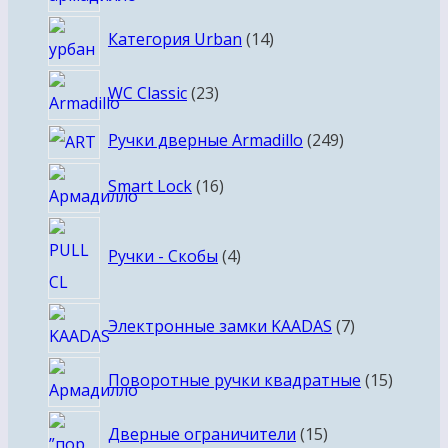
товаров
14
Категория Urban
14
товаров
23
WC Classic
23
товара
249
Ручки дверные Armadillo
249
товаров
16
Smart Lock
16
товаров
4
Ручки - Скобы
4
товара
7
Электронные замки KAADAS
7
товаров
15
Поворотные ручки квадратные
15
товаро
15
Дверные ограничители
15