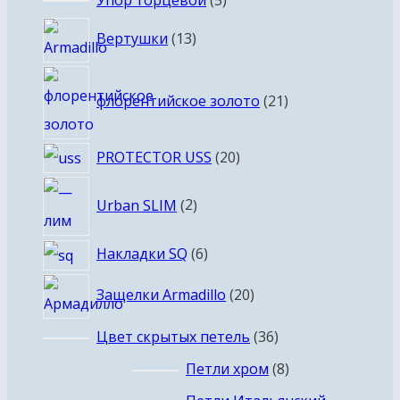
товаров
13
Вертушки
13
товаров
21
флорентийское золото
21
товар
20
PROTECTOR USS
20
товаров
2
Urban SLIM
2
товара
6
Накладки SQ
6
товаров
20
Защелки Armadillo
20
товаров
36
Цвет скрытых петель
36
товаров
8
Петли хром
8
товаров