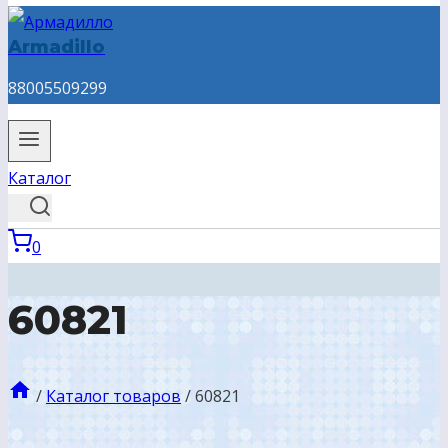
Armadillo
88005509299
Каталог
0
60821
/
Каталог товаров
/
60821