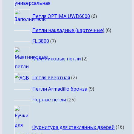
6
Петля OPTIMA UWD6000
6
товаров
6
Петли накладные (карточные)
6
товаров
7
FL.3800
7
товаров
2
Маятниковые петли
2
товара
2
Петля ввертная
2
товара
9
Петли Armadillo бронза
9
товаров
25
Черные петли
25
товаров
16
това
Фурнитура для стеклянных дверей
16