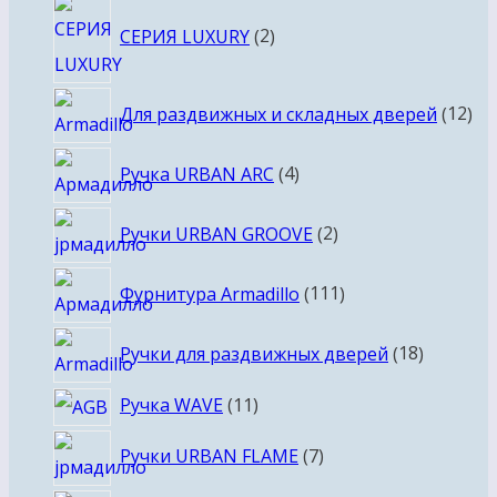
2
СЕРИЯ LUXURY
2
товара
12
Для раздвижных и складных дверей
12
то
4
Ручка URBAN ARC
4
товара
2
Ручки URBAN GROOVE
2
товара
111
Фурнитура Armadillo
111
товаров
18
Ручки для раздвижных дверей
18
товаров
11
Ручка WAVE
11
товаров
7
Ручки URBAN FLAME
7
товаров