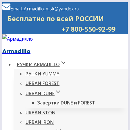
Перейти
Email: Armadillo-msk@yandex.ru
к
Бесплатно по всей РОССИИ
содержимому
+7 800-550-92-99
Armadillo
РУЧКИ ARMADILLO
РУЧКИ YUMMY
URBAN FOREST
URBAN DUNE
Завертки DUNE и FOREST
URBAN STON
URBAN IRON