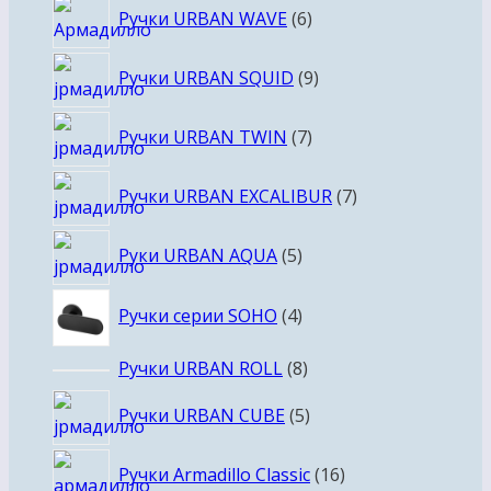
6
Ручки URBAN WAVE
6
товаров
9
Ручки URBAN SQUID
9
товаров
7
Ручки URBAN TWIN
7
товаров
7
Ручки URBAN EXCALIBUR
7
товаров
5
Руки URBAN AQUA
5
товаров
4
Ручки серии SOHO
4
товара
8
Ручки URBAN ROLL
8
товаров
5
Ручки URBAN CUBE
5
товаров
16
Ручки Armadillo Classic
16