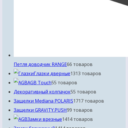
Петля доводчик RANGE
6
6 товаров
Глазки дверные
13
13 товаров
AGB Touch
5
5 товаров
Декоративный колпачок
5
5 товаров
Защелки Mediana POLARIS
17
17 товаров
Защелки GRAVITY.PUSH
9
9 товаров
Замки врезные
14
14 товаров