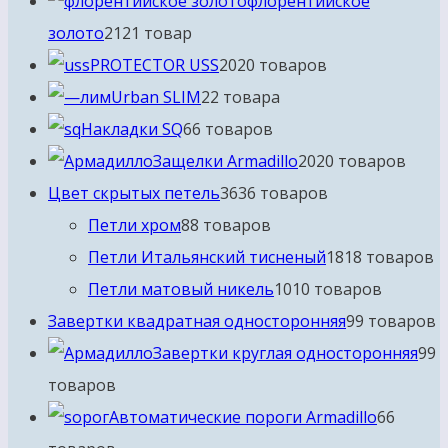
флорентийское
золото
21
21 товар
PROTECTOR USS
20
20 товаров
Urban SLIM
2
2 товара
Накладки SQ
6
6 товаров
Защелки Armadillo
20
20 товаров
Цвет скрытых петель
36
36 товаров
Петли хром
8
8 товаров
Петли Итальянский тисненый
18
18 товаров
Петли матовый никель
10
10 товаров
Завертки квадратная односторонняя
9
9 товаров
Завертки круглая односторонняя
9
9
товаров
Автоматические пороги Armadillo
6
6