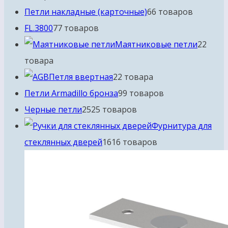
Петли накладные (карточные)
6
6 товаров
FL.3800
7
7 товаров
Маятниковые петли
2
2
товара
Петля ввертная
2
2 товара
Петли Armadillo бронза
9
9 товаров
Черные петли
25
25 товаров
Фурнитура для
стеклянных дверей
16
16 товаров