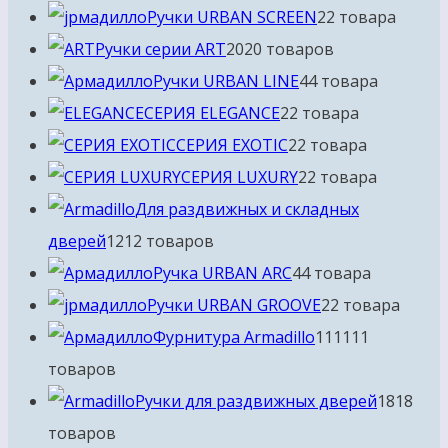
Ручки URBAN SCREEN
2
2 товара
Ручки серии ART
20
20 товаров
Ручки URBAN LINE
4
4 товара
СЕРИЯ ELEGANCE
2
2 товара
СЕРИЯ EXOTIC
2
2 товара
СЕРИЯ LUXURY
2
2 товара
Для раздвижных и складных
дверей
12
12 товаров
Ручка URBAN ARC
4
4 товара
Ручки URBAN GROOVE
2
2 товара
Фурнитура Armadillo
111
111
товаров
Ручки для раздвижных дверей
18
18
товаров