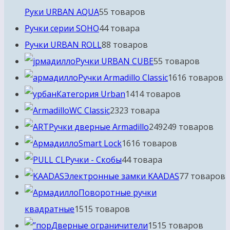
Руки URBAN AQUA
5
5 товаров
Ручки серии SOHO
4
4 товара
Ручки URBAN ROLL
8
8 товаров
Ручки URBAN CUBE
5
5 товаров
Ручки Armadillo Classic
16
16 товаров
Категория Urban
14
14 товаров
WC Classic
23
23 товара
Ручки дверные Armadillo
249
249 товаров
Smart Lock
16
16 товаров
Ручки - Скобы
4
4 товара
Электронные замки KAADAS
7
7 товаров
Поворотные ручки
квадратные
15
15 товаров
Дверные ограничители
15
15 товаров