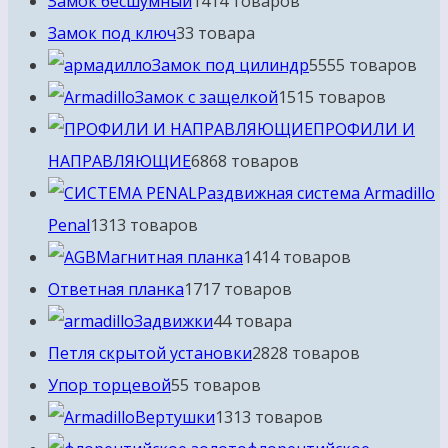
Замок бесшумный
14
14 товаров
Замок под ключ
3
3 товара
Замок под цилиндр
55
55 товаров
Замок с защелкой
15
15 товаров
ПРОФИЛИ И
НАПРАВЛЯЮЩИЕ
68
68 товаров
Раздвижная система Armadillo
Penal
13
13 товаров
Магнитная планка
14
14 товаров
Ответная планка
17
17 товаров
Задвижки
4
4 товара
Петля скрытой установки
28
28 товаров
Упор торцевой
5
5 товаров
Вертушки
13
13 товаров