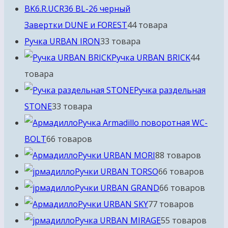
Завертки DUNE и FOREST
4
4 товара
Ручка URBAN IRON
3
3 товара
Ручка URBAN BRICK
4
4
товара
Ручка раздельная
STONE
3
3 товара
Ручка Armadillo поворотная WC-
BOLT
6
6 товаров
Ручки URBAN MORI
8
8 товаров
Ручки URBAN TORSO
6
6 товаров
Ручки URBAN GRAND
6
6 товаров
Ручки URBAN SKY
7
7 товаров
Ручка URBAN MIRAGE
5
5 товаров