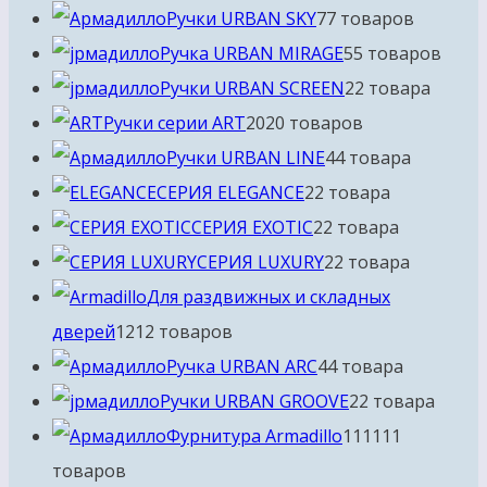
Ручки URBAN SKY
7
7 товаров
Ручка URBAN MIRAGE
5
5 товаров
Ручки URBAN SCREEN
2
2 товара
Ручки серии ART
20
20 товаров
Ручки URBAN LINE
4
4 товара
СЕРИЯ ELEGANCE
2
2 товара
СЕРИЯ EXOTIC
2
2 товара
СЕРИЯ LUXURY
2
2 товара
Для раздвижных и складных
дверей
12
12 товаров
Ручка URBAN ARC
4
4 товара
Ручки URBAN GROOVE
2
2 товара
Фурнитура Armadillo
111
111
товаров