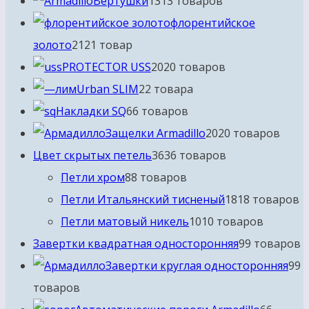
Вертушки
13
13 товаров
флорентийское
золото
21
21 товар
PROTECTOR USS
20
20 товаров
Urban SLIM
2
2 товара
Накладки SQ
6
6 товаров
Защелки Armadillo
20
20 товаров
Цвет скрытых петель
36
36 товаров
Петли хром
8
8 товаров
Петли Итальянский тисненый
18
18 товаров
Петли матовый никель
10
10 товаров
Завертки квадратная односторонняя
9
9 товаров
Завертки круглая односторонняя
9
9
товаров