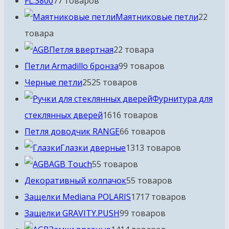
FL.3800
7
7 товаров
Маятниковые петли
2
2
товара
Петля ввертная
2
2 товара
Петли Armadillo бронза
9
9 товаров
Черные петли
25
25 товаров
Фурнитура для
стеклянных дверей
16
16 товаров
Петля доводчик RANGE
6
6 товаров
Глазки дверные
13
13 товаров
AGB Touch
5
5 товаров
Декоративный колпачок
5
5 товаров
Защелки Mediana POLARIS
17
17 товаров
Защелки GRAVITY.PUSH
9
9 товаров