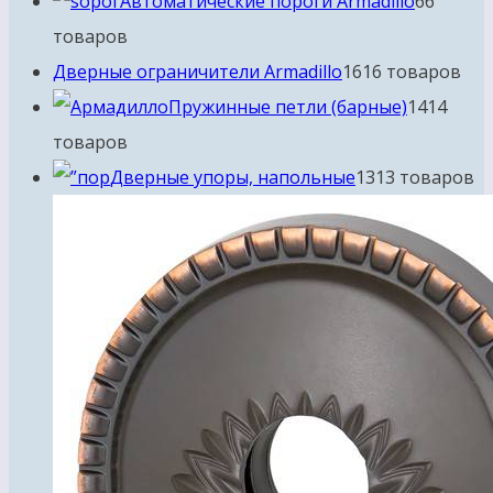
Автоматические пороги Armadillo
6
6
товаров
Дверные ограничители Armadillo
16
16 товаров
Пружинные петли (барные)
14
14
товаров
Дверные упоры, напольные
13
13 товаров