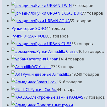
Ручки URBAN TWIN
7
7 товаров
Ручки URBAN EXCALIBUR
7
7 товаров
Руки URBAN AQUA
5
5 товаров
Ручки серии SOHO
4
4 товара
Ручки URBAN ROLL
8
8 товаров
Ручки URBAN CUBE
5
5 товаров
Ручки Armadillo Classic
16
16 товаров
Категория Urban
14
14 товаров
WC Classic
23
23 товара
Ручки дверные Armadillo
249
249 товаров
Smart Lock
16
16 товаров
Ручки - Скобы
4
4 товара
Электронные замки KAADAS
7
7 товаров
Поворотные ручки