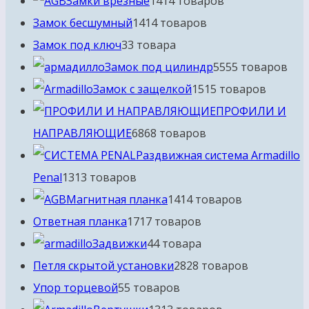
Замки врезные
14
14 товаров
Замок бесшумный
14
14 товаров
Замок под ключ
3
3 товара
Замок под цилиндр
55
55 товаров
Замок с защелкой
15
15 товаров
ПРОФИЛИ И
НАПРАВЛЯЮЩИЕ
68
68 товаров
Раздвижная система Armadillo
Penal
13
13 товаров
Магнитная планка
14
14 товаров
Ответная планка
17
17 товаров
Задвижки
4
4 товара
Петля скрытой установки
28
28 товаров
Упор торцевой
5
5 товаров