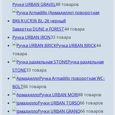
Ручки URBAN GRAVEL
8
8 товаров
Завертки DUNE и FOREST
4
4 товара
Ручка URBAN IRON
3
3 товара
Ручка URBAN BRICK
4
4
товара
Ручка раздельная
STONE
3
3 товара
Ручка Armadillo поворотная WC-
BOLT
6
6 товаров
Ручки URBAN MORI
8
8 товаров
Ручки URBAN TORSO
6
6 товаров
Ручки URBAN GRAND
6
6 товаров