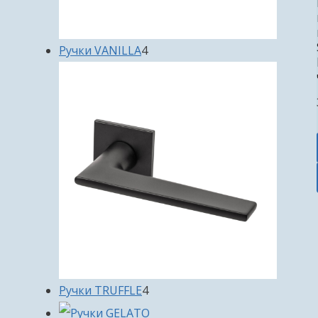
4
Ручки VANILLA
4
товара
4
Ручки TRUFFLE
4
товара