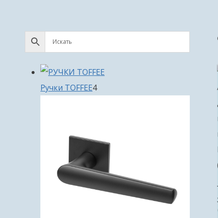
4
Ручки TOFFEE
4
товара