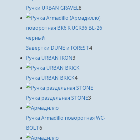
8
Ручки URBAN GRAVEL
8
товаров
4
Завертки DUNE и FOREST
4
3
товара
Ручка URBAN IRON
3
товара
4
Ручка URBAN BRICK
4
товара
3
Ручка раздельная STONE
3
товара
Ручка Armadillo поворотная WC-
6
BOLT
6
товаров