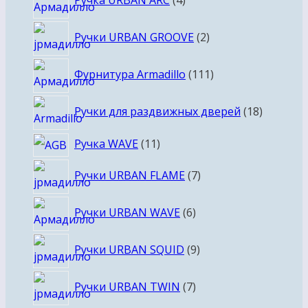
Ручка URBAN ARC
4
товара
2
Ручки URBAN GROOVE
2
товара
111
Фурнитура Armadillo
111
товаров
18
Ручки для раздвижных дверей
18
товаров
11
Ручка WAVE
11
товаров
7
Ручки URBAN FLAME
7
товаров
6
Ручки URBAN WAVE
6
товаров
9
Ручки URBAN SQUID
9
товаров
7
Ручки URBAN TWIN
7
товаров