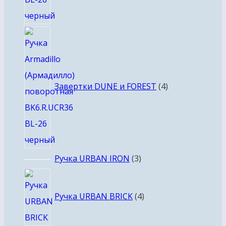
4
товара
Завертки DUNE и FOREST
4
3
Ручка URBAN IRON
3
товара
4
товара
Ручка URBAN BRICK
4