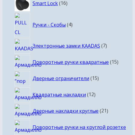
16
Smart Lock
16
товаров
4
Ручки - Скобы
4
товара
7
Электронные замки KAADAS
7
товаров
15
Поворотные ручки квадратные
15
товаро
15
Дверные ограничители
15
товаров
12
Квадратные накладки
12
товаров
21
Дверные накладки круглые
21
товар
Поворотные ручки на круглой розетке