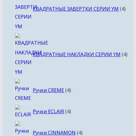
това
КВАДРАТНЫЕ ЗАВЕРТКИ СЕРИИ YM
4
4
тов
КВАДРАТНЫЕ НАКЛАДКИ СЕРИИ YM
4
4
Ручки CREME
4
товара
4
Ручки ECLAIR
4
товара
4
Ручки CINNAMON
4
товара