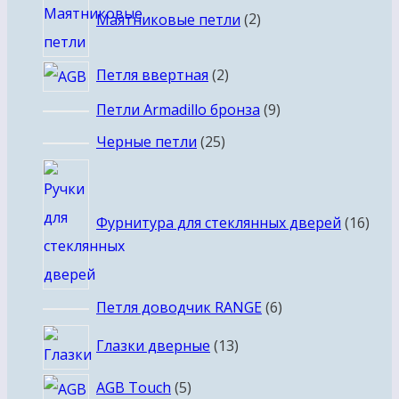
Маятниковые петли
2
товара
2
Петля ввертная
2
товара
9
Петли Armadillo бронза
9
товаров
25
Черные петли
25
товаров
16
това
Фурнитура для стеклянных дверей
16
6
Петля доводчик RANGE
6
товаров
13
Глазки дверные
13
товаров
5
AGB Touch
5