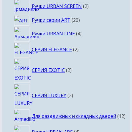
2
Ручки URBAN SCREEN
2
товара
20
Ручки серии ART
20
товаров
4
Ручки URBAN LINE
4
товара
2
СЕРИЯ ELEGANCE
2
товара
2
СЕРИЯ EXOTIC
2
товара
2
СЕРИЯ LUXURY
2
товара
12
Для раздвижных и складных дверей
12
то
4