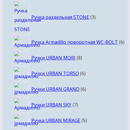
3
товара
Ручка раздельная STONE
3
6
Ручка Armadillo поворотная WC-BOLT
6
то
8
Ручки URBAN MORI
8
товаров
6
Ручки URBAN TORSO
6
товаров
6
Ручки URBAN GRAND
6
товаров
7
Ручки URBAN SKY
7
товаров
5
Ручка URBAN MIRAGE
5
товаров