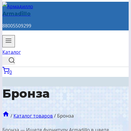
Armadillo
88005509299
Каталог
0
Бронза
/
Каталог товаров
/
Бронза
Бронза — Ищете фурнитуру Armadillo в цвете