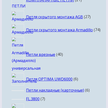
товар
27
Петля скрытого монтажа AGB
27
товаров
74
Петли скрытого монтажа Armadillo
74
тов
40
товаров
Петли врезные
40
6
Петля OPTIMA UWD6000
6
товаров
6
Петли накладные (карточные)
6
товаров
7
FL.3800
7
товаров
2