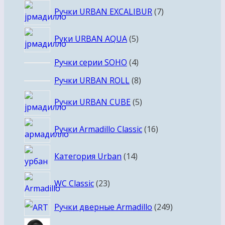
7
Ручки URBAN EXCALIBUR
7
товаров
5
Руки URBAN AQUA
5
товаров
4
Ручки серии SOHO
4
товара
8
Ручки URBAN ROLL
8
товаров
5
Ручки URBAN CUBE
5
товаров
16
Ручки Armadillo Classic
16
товаров
14
Категория Urban
14
товаров
23
WC Classic
23
товара
249
Ручки дверные Armadillo
249
товаров