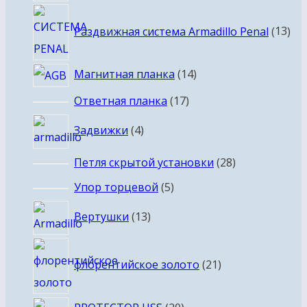
13
Раздвижная система Armadillo Penal
13
тов
14
Магнитная планка
14
товаров
17
Ответная планка
17
товаров
4
Задвижки
4
товара
28
Петля скрытой установки
28
товаров
5
Упор торцевой
5
товаров
13
Вертушки
13
товаров
21
флорентийское золото
21
товар