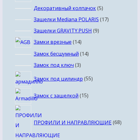
товаров
5
Декоративный колпачок
5
товаров
17
Защелки Mediana POLARIS
17
товаров
9
Защелки GRAVITY.PUSH
9
товаров
14
Замки врезные
14
товаров
14
Замок бесшумный
14
товаров
3
Замок под ключ
3
товара
55
Замок под цилиндр
55
товаров
15
Замок с защелкой
15
товаров
68
товаро
ПРОФИЛИ И НАПРАВЛЯЮЩИЕ
68