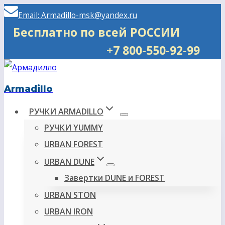
Перейти
Email: Armadillo-msk@yandex.ru
к
Бесплатно по всей РОССИИ
содержимому
+7 800-550-92-99
Armadillo
РУЧКИ ARMADILLO
РУЧКИ YUMMY
URBAN FOREST
URBAN DUNE
Завертки DUNE и FOREST
URBAN STON
URBAN IRON