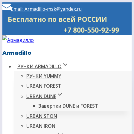
Перейти
Email: Armadillo-msk@yandex.ru
к
Бесплатно по всей РОССИИ
содержимому
+7 800-550-92-99
Armadillo
РУЧКИ ARMADILLO
РУЧКИ YUMMY
URBAN FOREST
URBAN DUNE
Завертки DUNE и FOREST
URBAN STON
URBAN IRON