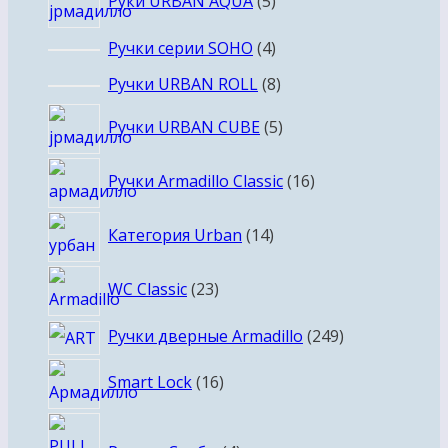
Руки URBAN AQUA
5
товаров
4
Ручки серии SOHO
4
товара
8
Ручки URBAN ROLL
8
товаров
5
Ручки URBAN CUBE
5
товаров
16
Ручки Armadillo Classic
16
товаров
14
Категория Urban
14
товаров
23
WC Classic
23
товара
249
Ручки дверные Armadillo
249
товаров
16
Smart Lock
16
товаров
4