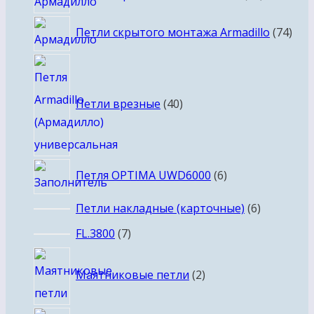
товаров
74
Петли скрытого монтажа Armadillo
74
тов
40
товаров
Петли врезные
40
6
Петля OPTIMA UWD6000
6
товаров
6
Петли накладные (карточные)
6
товаров
7
FL.3800
7
товаров
2
Маятниковые петли
2
товара