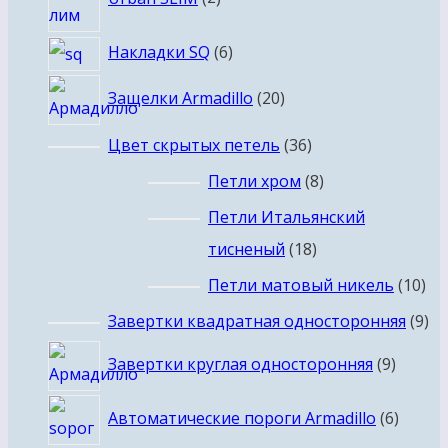
товара
6
Накладки SQ
6
товаров
20
Защелки Armadillo
20
товаров
36
Цвет скрытых петель
36
товаров
8
Петли хром
8
товаров
Петли Итальянский
18
тисненый
18
товаров
10
Петли матовый никель
10
то
9
Завертки квадратная односторонняя
9
то
9
Завертки круглая односторонняя
9
товар
6
Автоматические пороги Armadillo
6
товар