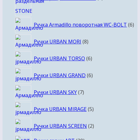
6
Ручка Armadillo поворотная WC-BOLT
6
то
8
Ручки URBAN MORI
8
товаров
6
Ручки URBAN TORSO
6
товаров
6
Ручки URBAN GRAND
6
товаров
7
Ручки URBAN SKY
7
товаров
5
Ручка URBAN MIRAGE
5
товаров
2
Ручки URBAN SCREEN
2
товара