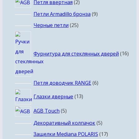
2
Петля ввертная
2
товара
9
Петли Armadillo бронза
9
товаров
25
Черные петли
25
товаров
16
това
Фурнитура для стеклянных дверей
16
6
Петля доводчик RANGE
6
товаров
13
Глазки дверные
13
товаров
5
AGB Touch
5
товаров
5
Декоративный колпачок
5
товаров
17
Защелки Mediana POLARIS
17