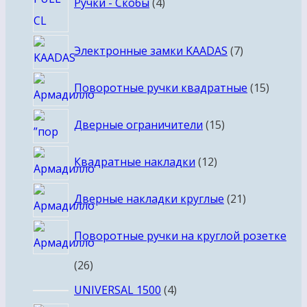
Ручки - Скобы
4
товара
7
Электронные замки KAADAS
7
товаров
15
Поворотные ручки квадратные
15
товаро
15
Дверные ограничители
15
товаров
12
Квадратные накладки
12
товаров
21
Дверные накладки круглые
21
товар
Поворотные ручки на круглой розетке
26
26
товаров
4
UNIVERSAL 1500
4