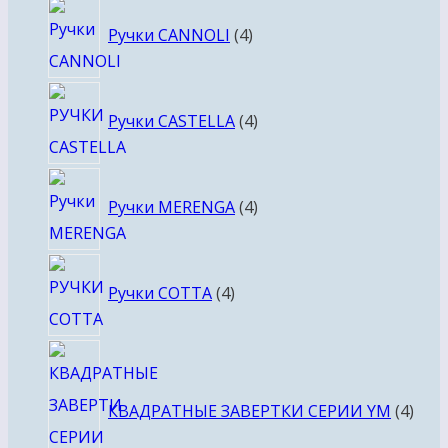
4
Ручки CANNOLI
4
товара
4
Ручки CASTELLA
4
товара
4
Ручки MERENGA
4
товара
4
Ручки COTTA
4
товара
4
това
КВАДРАТНЫЕ ЗАВЕРТКИ СЕРИИ YM
4