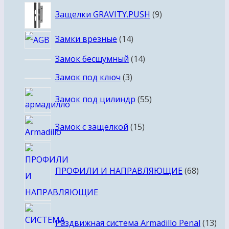
товаров
9
Защелки GRAVITY.PUSH
9
товаров
14
Замки врезные
14
товаров
14
Замок бесшумный
14
товаров
3
Замок под ключ
3
товара
55
Замок под цилиндр
55
товаров
15
Замок с защелкой
15
товаров
68
товаро
ПРОФИЛИ И НАПРАВЛЯЮЩИЕ
68
13
Раздвижная система Armadillo Penal
13
тов