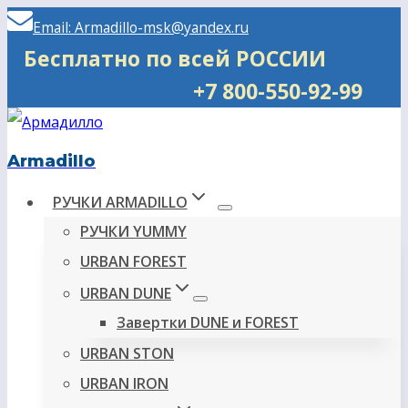
Перейти
Email: Armadillo-msk@yandex.ru
к
Бесплатно по всей РОССИИ
содержимому
+7 800-550-92-99
Armadillo
РУЧКИ ARMADILLO
РУЧКИ YUMMY
URBAN FOREST
URBAN DUNE
Завертки DUNE и FOREST
URBAN STON
URBAN IRON