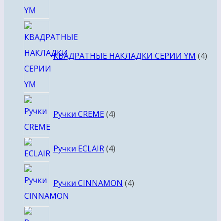
4
тов
КВАДРАТНЫЕ НАКЛАДКИ СЕРИИ YM
4
4
Ручки CREME
4
товара
4
Ручки ECLAIR
4
товара
4
Ручки CINNAMON
4
товара
4