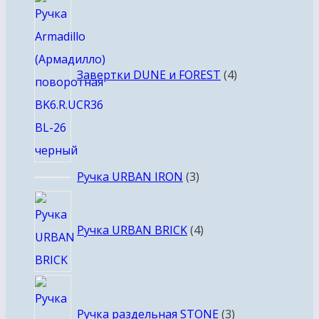
4
товара
Завертки DUNE и FOREST
4
3
Ручка URBAN IRON
3
товара
4
товара
Ручка URBAN BRICK
4
3
товара
Ручка раздельная STONE
3