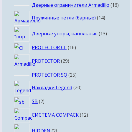
16
Дверные ограничители Armadillo
16
товар
14
Пружинные петли (барные)
14
товаров
13
Дверные упоры, напольные
13
товаров
16
PROTECTOR CL
16
товаров
29
PROTECTOR
29
товаров
25
PROTECTOR SQ
25
товаров
20
Накладки Legend
20
товаров
2
SB
2
товара
12
СИСТЕМА COMPACK
12
товаров
2
HIDDEN
2