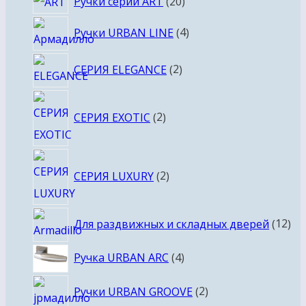
20
Ручки серии ART
20
товаров
4
Ручки URBAN LINE
4
товара
2
СЕРИЯ ELEGANCE
2
товара
2
СЕРИЯ EXOTIC
2
товара
2
СЕРИЯ LUXURY
2
товара
12
Для раздвижных и складных дверей
12
то
4
Ручка URBAN ARC
4
товара
2
Ручки URBAN GROOVE
2