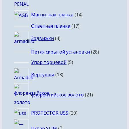
14
Магнитная планка
14
товаров
17
Ответная планка
17
товаров
4
Задвижки
4
товара
28
Петля скрытой установки
28
товаров
5
Упор торцевой
5
товаров
13
Вертушки
13
товаров
21
флорентийское золото
21
товар
20
PROTECTOR USS
20
товаров
2
Urban SLIM
2