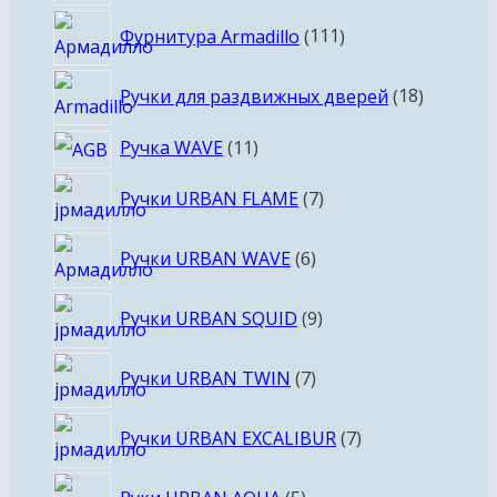
товара
111
Фурнитура Armadillo
111
товаров
18
Ручки для раздвижных дверей
18
товаров
11
Ручка WAVE
11
товаров
7
Ручки URBAN FLAME
7
товаров
6
Ручки URBAN WAVE
6
товаров
9
Ручки URBAN SQUID
9
товаров
7
Ручки URBAN TWIN
7
товаров
7
Ручки URBAN EXCALIBUR
7
товаров
5